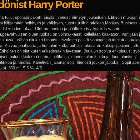
önist Harry Porter
a tullut sponsoripaketti sisälsi hienosti nimetyn jouluoluen. Etiketin mukaan
si kilisemään helkkyen ja välkkyen, tuosta tulikin mieleen Monkey Business -
 10 vuoden takaa. Olut on mustaa ja päälle kertyy tyylikäs vaahto.
uppavahvuisen oluen tuoksu on voimakkaasti kallellaan kaakaoon, vaniljaan ja
 kuivaa, vähän niinkuin tiramisu-leivoksen päältä vahingossa imaistua kaaka
a. Kuivaa paahdetta ja humalan katkeruutta, makeus on kaksipiippuinen juttu,
 Erikoinen on olut kuten etiketissäkin luvataan. Jouluun sopiva erikoisuus, sy
iset jouluna kaikkea outoa, lipeäkalaa, monen kilon kinkkuja, luumukiisseliä,
atikkoa ja rosollia. Kanelivaniljaporter sopii hienosti joukon jatkoksi. Sopii apera
aksi. 330 ml, 5,5 %, 4/5