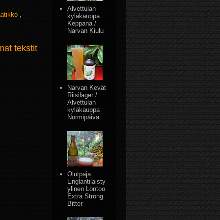
Alvettulan
aatikko
,
kyläkauppa
Keppana /
Narvan Kiulu
t tekstit
Narvan Kevät
Riisilager /
Alvettulan
kyläkauppa
Normipäivä
Olutpaja
Englantilaisty
ylinen Lontoo
Extra Strong
Bitter