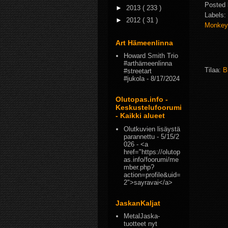
Posted
►
2013
( 233 )
Labels:
►
2012
( 31 )
Monkey
Art Hämeenlinna
Howard Smith Trio
#arthämeenlinna
Tilaa:
B
#streetart
#jukola
- 8/17/2024
Olutopas.info -
Keskustelufoorumi
- Kaikki alueet
Olutkuvien lisäystä
parannettu
- 5/15/2
026
- <a
href="https://olutop
as.info/foorumi/me
mber.php?
action=profile&uid=
2">sayravai</a>
JaskanKaljat
MetalJaska-
tuotteet nyt