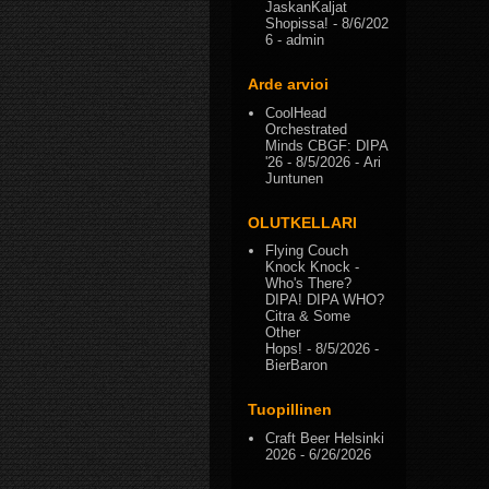
JaskanKaljat
Shopissa!
- 8/6/202
6
- admin
Arde arvioi
CoolHead
Orchestrated
Minds CBGF: DIPA
'26
- 8/5/2026
- Ari
Juntunen
OLUTKELLARI
Flying Couch
Knock Knock -
Who's There?
DIPA! DIPA WHO?
Citra & Some
Other
Hops!
- 8/5/2026
-
BierBaron
Tuopillinen
Craft Beer Helsinki
2026
- 6/26/2026