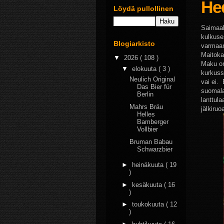
Hed
Löydä pullollinen
Saimaalt
kulkuse
Blogiarkisto
varmaan
Maitoka
▼
2026
( 108 )
Maku on
▼
elokuuta
( 3 )
kurkuss
Neulich Original
vai ei.
Das Bier für
suomala
Berlin
lanttula
Mahrs Bräu
jälkiruo
Helles
Bamberger
Vollbier
Bruman Babau
Schwarzbier
►
heinäkuuta
( 19
)
►
kesäkuuta
( 16
)
►
toukokuuta
( 12
)