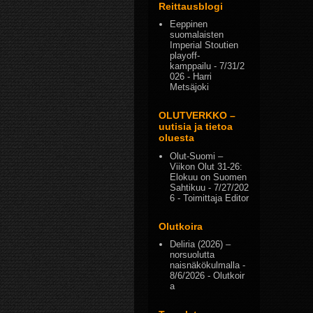
Reittausblogi
Eeppinen
suomalaisten
Imperial Stoutien
playoff-
kamppailu
- 7/31/2
026
- Harri
Metsäjoki
OLUTVERKKO –
uutisia ja tietoa
oluesta
Olut-Suomi –
Viikon Olut 31-26:
Elokuu on Suomen
Sahtikuu
- 7/27/202
6
- Toimittaja Editor
Olutkoira
Deliria (2026) –
norsuolutta
naisnäkökulmalla
-
8/6/2026
- Olutkoir
a