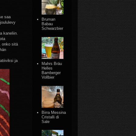
 se saa
Bruman
joululevy
Babau
Schwarzbier
 kaneliin.
ota
 onko sitä
öhän
tiiviksi ja
Mahrs Bräu
Helles
Bamberger
Vollbier
Birra Messina
Cristalli di
Sale