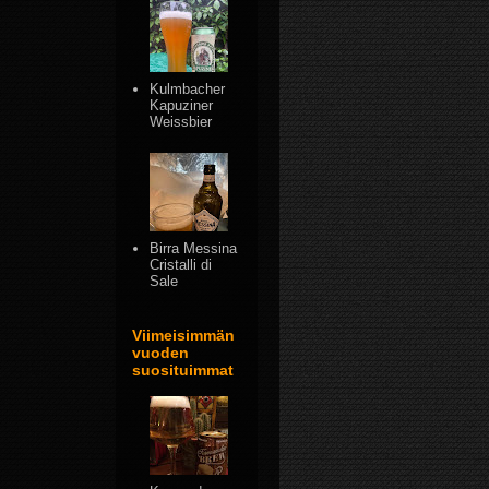
Kulmbacher
Kapuziner
Weissbier
Birra Messina
Cristalli di
Sale
Viimeisimmän
vuoden
suosituimmat