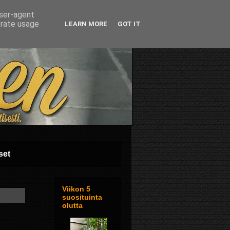
user-agent
erate usage
LEARN MORE
GOT IT
set
Viikon 5
suosituinta
olutta