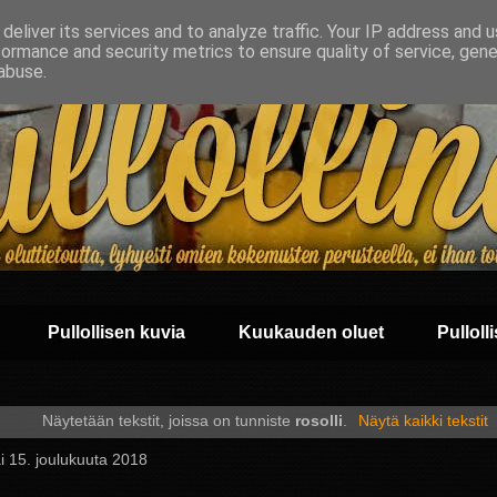
deliver its services and to analyze traffic. Your IP address and 
formance and security metrics to ensure quality of service, gen
abuse.
Pullollisen kuvia
Kuukauden oluet
Pullolli
Näytetään tekstit, joissa on tunniste
rosolli
.
Näytä kaikki tekstit
i 15. joulukuuta 2018