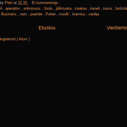
 by
Petri
at
22.33
Ei kommentteja :
4
,
aperatiivi
,
erikoisuus
,
Joulu
,
jälkiruoka
,
kaakao
,
kaneli
,
kuiva
,
lanttul
 Business
,
outo
,
paahde
,
Potter
,
rosolli
,
tiramisu
,
vanilja
Etusivu
Vanhemma
logitekstit ( Atom )