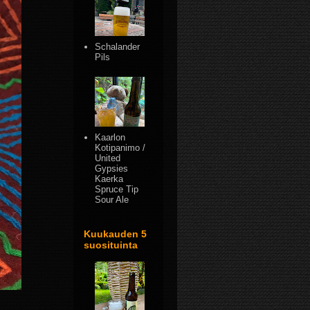
Schalander
Pils
Kaarlon
Kotipanimo /
United
Gypsies
Kaerka
Spruce Tip
Sour Ale
Kuukauden 5
suosituinta