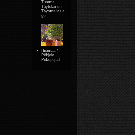
Tumma
Täyteläinen
Täysmallasla
ger
Hiiumaa /
Põhjala
Pekopojad