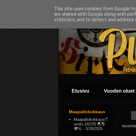
This site uses cookies from Google to 
are shared with Google along with per
statistics, and to detect and address 
Etusivu
Vuoden oluet
Maapallokokkaus
Maapallokokkaus/T
uvalu 24/235 🌏🌎
lauanta
🌍🪐
- 3/29/2025