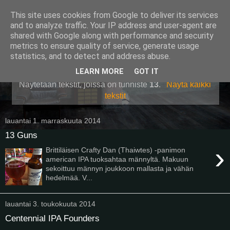
This site uses cookies from Google to deliver its services
Pullollinen
and to analyze traffic. Your IP address and user-agent are
shared with Google along with performance and security
metrics to ensure quality of service, generate usage
statistics, and to detect and address abuse.
▼
LEARN MORE
GOT IT
Näytetään tekstit, joissa on tunniste
13
.
Näytä kaikki
tekstit
lauantai 1. marraskuuta 2014
13 Guns
›
Brittiläisen Crafty Dan (Thaiwtes) -panimon
american IPA tuoksahtaa männyltä. Makuun
sekoittuu männyn joukkoon mallasta ja vähän
hedelmää. V...
lauantai 3. toukokuuta 2014
Centennial IPA Founders