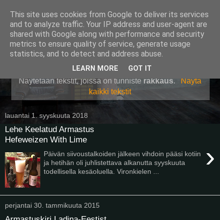
This site uses cookies from Google to deliver its services
Pullollinen
and to analyze traffic. Your IP address and user-agent are
shared with Google along with performance and security
metrics to ensure quality of service, generate usage
statistics, and to detect and address abuse.
▼
LEARN MORE
GOT IT
Näytetään tekstit, joissa on tunniste
rakkaus
.
Näytä
kaikki tekstit
lauantai 1. syyskuuta 2018
Lehe Keelatud Armastus
Hefeweizen With Lime
›
Päivän siivoustalkoiden jälkeen vihdoin pääsi kotiin
ja hetihän oli juhlistettava alkanutta syyskuuta
todellisella kesäoluella. Vironkielen ...
perjantai 30. tammikuuta 2015
Armastuskiri Ladina-Eestist