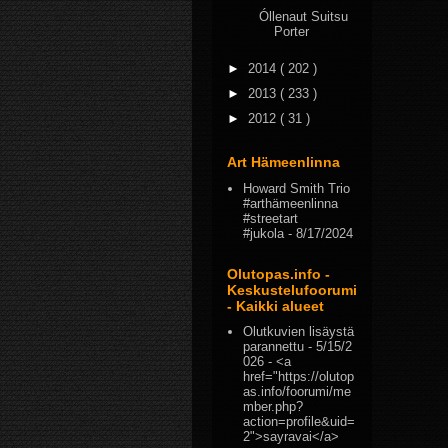
Óllenaut Suitsu
Porter
►
2014
( 202 )
►
2013
( 233 )
►
2012
( 31 )
Art Hämeenlinna
Howard Smith Trio
#arthämeenlinna
#streetart
#jukola
- 8/17/2024
Olutopas.info -
Keskustelufoorumi
- Kaikki alueet
Olutkuvien lisäystä
parannettu
- 5/15/2
026
- <a
href="https://olutop
as.info/foorumi/me
mber.php?
action=profile&uid=
2">sayravai</a>