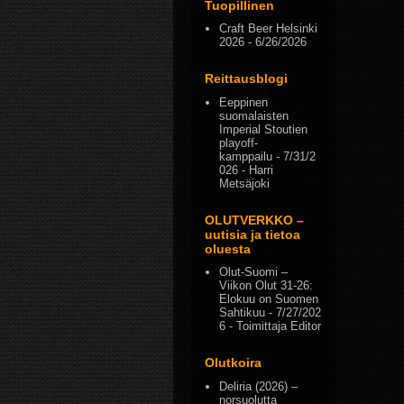
Tuopillinen
Craft Beer Helsinki
2026
- 6/26/2026
Reittausblogi
Eeppinen
suomalaisten
Imperial Stoutien
playoff-
kamppailu
- 7/31/2
026
- Harri
Metsäjoki
OLUTVERKKO –
uutisia ja tietoa
oluesta
Olut-Suomi –
Viikon Olut 31-26:
Elokuu on Suomen
Sahtikuu
- 7/27/202
6
- Toimittaja Editor
Olutkoira
Deliria (2026) –
norsuolutta