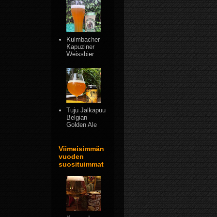
Kulmbacher
Kapuziner
Weissbier
Tuju Jalkapuu
Belgian
Golden Ale
Viimeisimmän
vuoden
suosituimmat