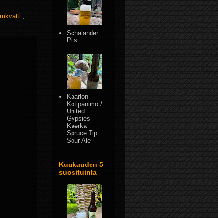
mkvatti
,
Schalander
Pils
Kaarlon
Kotipanimo /
United
Gypsies
Kaerka
Spruce Tip
Sour Ale
Kuukauden 5
suosituinta