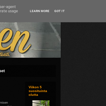
user-agent
erate usage
LEARN MORE
GOT IT
set
Viikon 5
suosituinta
olutta
ymisen