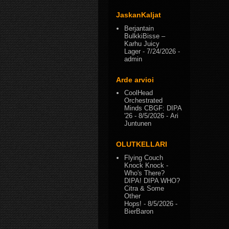
JaskanKaljat
Berjantain
BulkkiBisse –
Karhu Juicy
Lager
- 7/24/2026
-
admin
Arde arvioi
CoolHead
Orchestrated
Minds CBGF: DIPA
'26
- 8/5/2026
- Ari
Juntunen
OLUTKELLARI
Flying Couch
Knock Knock -
Who's There?
DIPA! DIPA WHO?
Citra & Some
Other
Hops!
- 8/5/2026
-
BierBaron