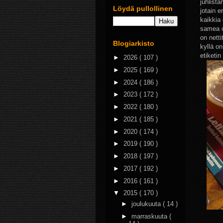
juhlist
Löydä pullollinen
jotain 
kaikkia 
samea o
on netti
Blogiarkisto
kyllä o
etiketi
►
2026
( 107 )
►
2025
( 169 )
►
2024
( 186 )
►
2023
( 172 )
►
2022
( 180 )
►
2021
( 185 )
►
2020
( 174 )
►
2019
( 190 )
►
2018
( 197 )
►
2017
( 192 )
►
2016
( 161 )
▼
2015
( 170 )
►
joulukuuta
( 14 )
►
marraskuuta
(