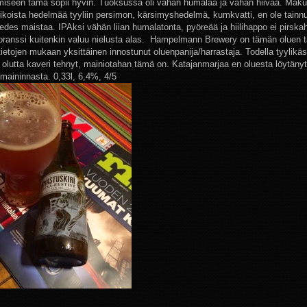
amiseen tämä sopii hyvin. Tuoksussa oli vähän humalaa ja vähän hiivaa. Mak
erikoista hedelmää tyyliin persimon, kärsimyshedelmä, kumkvatti, en ole tainnu
edes maistaa. IPAksi vähän liian humalatonta, pyöreää ja hiilihappo ei pirskah
ranssi kuitenkin valuu nielusta alas. Hampelmann Brewery on täm
än oluen 
tietojen mukaan yksittäinen innostunut oluenpanija/harrastaja. Todella tyylikäs 
n olutta kaveri tehnyt, mainiotahan tämä on. Katajanmarjaa en oluesta löytäny
n maininnasta.
0,33l, 6,4%, 4/5