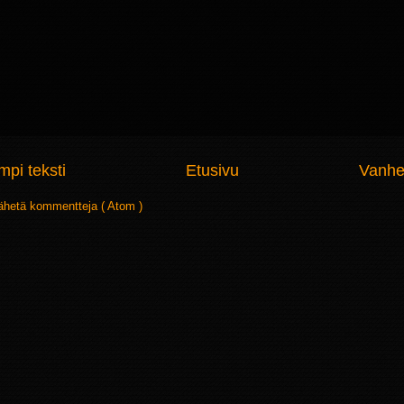
pi teksti
Etusivu
Vanhe
ähetä kommentteja ( Atom )