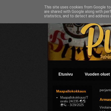
This site uses cookies from Google to 
are shared with Google along with per
statistics, and to detect and address 
Etusivu
Vuoden oluet
perjan
Maapallokokkaus
Maapallokokkaus/T
Armast
uvalu 24/235 🌏🌎
🌍🪐
- 3/29/2025
Virolain