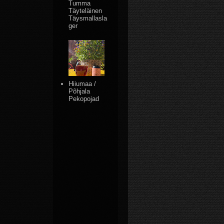
Tumma
Täyteläinen
Täysmallasla
ger
Hiiumaa /
Põhjala
Pekopojad