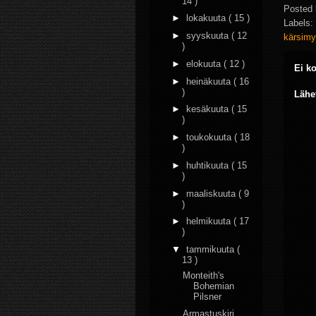
14 )
Posted
►
lokakuuta
( 15 )
Labels:
►
syyskuuta
( 12
kärsim
)
►
elokuuta
( 12 )
Ei k
►
heinäkuuta
( 16
)
Lähe
►
kesäkuuta
( 15
)
►
toukokuuta
( 18
)
►
huhtikuuta
( 15
)
►
maaliskuuta
( 9
)
►
helmikuuta
( 17
)
▼
tammikuuta
(
13 )
Monteith's
Bohemian
Pilsner
Armastuskiri