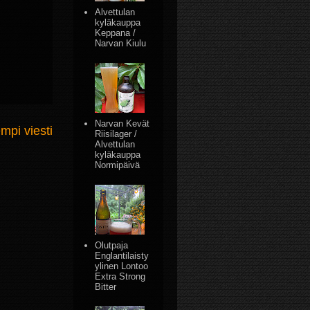
Alvettulan
kyläkauppa
Keppana /
Narvan Kiulu
Narvan Kevät
mpi viesti
Riisilager /
Alvettulan
kyläkauppa
Normipäivä
Olutpaja
Englantilaisty
ylinen Lontoo
Extra Strong
Bitter