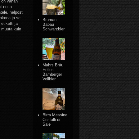
u on vähän
t noita
tele, helposti
takana ja se
Bruman
etiketti ja
Babau
t muuta kuin
Schwarzbier
Mahrs Bräu
Helles
Bamberger
Vollbier
Birra Messina
Cristalli di
Sale