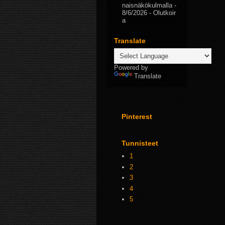
naisnäkökulmalla
-
8/6/2026
- Olutkoir
a
Translate
Powered by
Translate
Pinterest
Tunnisteet
1
2
3
4
5