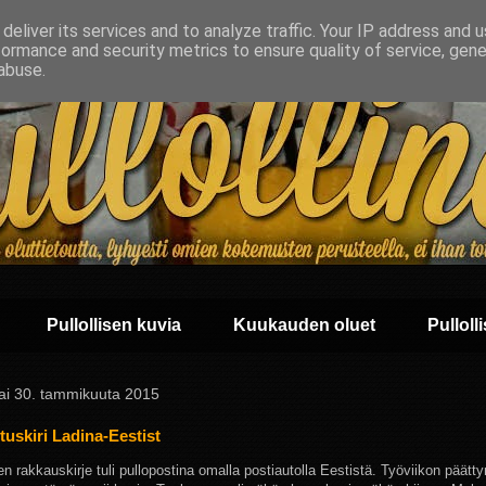
deliver its services and to analyze traffic. Your IP address and 
formance and security metrics to ensure quality of service, gen
abuse.
Pullollisen kuvia
Kuukauden oluet
Pullolli
tai 30. tammikuuta 2015
uskiri Ladina-Eestist
en rakkauskirje tuli pullopostina omalla postiautolla Eestistä. Työviikon päätt