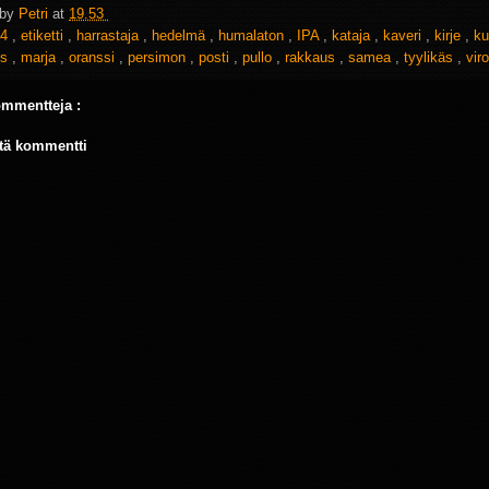
 by
Petri
at
19.53
4
,
etiketti
,
harrastaja
,
hedelmä
,
humalaton
,
IPA
,
kataja
,
kaveri
,
kirje
,
ku
ys
,
marja
,
oranssi
,
persimon
,
posti
,
pullo
,
rakkaus
,
samea
,
tyylikäs
,
viro
ommentteja :
tä kommentti