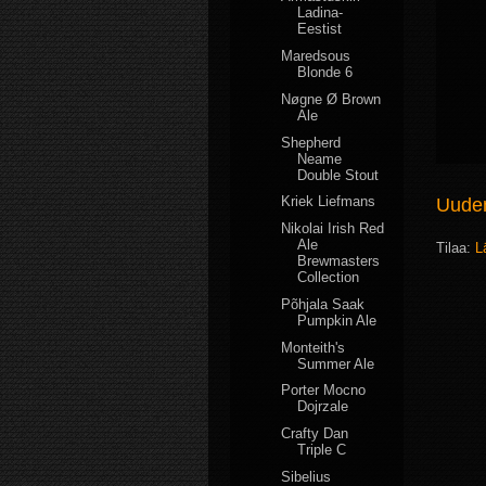
Ladina-
Eestist
Maredsous
Blonde 6
Nøgne Ø Brown
Ale
Shepherd
Neame
Double Stout
Kriek Liefmans
Uudem
Nikolai Irish Red
Ale
Tilaa:
L
Brewmasters
Collection
Põhjala Saak
Pumpkin Ale
Monteith's
Summer Ale
Porter Mocno
Dojrzale
Crafty Dan
Triple C
Sibelius