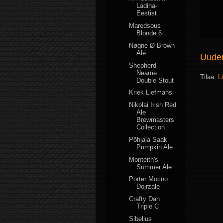
Ladina-
Eestist
Maredsous
Blonde 6
Nøgne Ø Brown
Ale
Uudem
Shepherd
Neame
Tilaa:
L
Double Stout
Kriek Liefmans
Nikolai Irish Red
Ale
Brewmasters
Collection
Põhjala Saak
Pumpkin Ale
Monteith's
Summer Ale
Porter Mocno
Dojrzale
Crafty Dan
Triple C
Sibelius