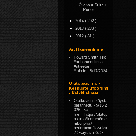
Óllenaut Suitsu
Porter
►
2014
( 202 )
►
2013
( 233 )
►
2012
( 31 )
Art Hämeenlinna
Howard Smith Trio
#arthämeenlinna
#streetart
#jukola
- 8/17/2024
Olutopas.info -
Keskustelufoorumi
- Kaikki alueet
Olutkuvien lisäystä
parannettu
- 5/15/2
026
- <a
href="https://olutop
as.info/foorumi/me
mber.php?
action=profile&uid=
2">sayravai</a>