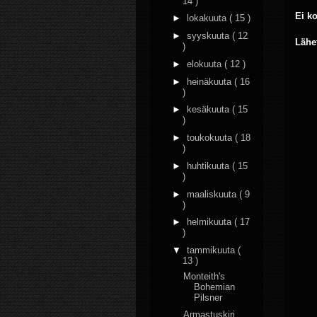
14 )
Ei k
►
lokakuuta
( 15 )
►
syyskuuta
( 12
Lähe
)
►
elokuuta
( 12 )
►
heinäkuuta
( 16
)
►
kesäkuuta
( 15
)
►
toukokuuta
( 18
)
►
huhtikuuta
( 15
)
►
maaliskuuta
( 9
)
►
helmikuuta
( 17
)
▼
tammikuuta
(
13 )
Monteith's
Bohemian
Pilsner
Armastuskiri