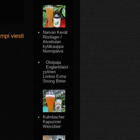
Narvan Kevät
mpi viesti
Riisilager /
Alvettulan
kyläkauppa
Normipäivä
Olutpaja
Englantilaist
yylinen
Lontoo Extra
Strong Bitter
Kulmbacher
Kapuziner
Weissbier