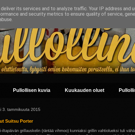
deliver its services and to analyze traffic. Your IP address and 
formance and security metrics to ensure quality of service, gen
abuse.
Pullollisen kuvia
Kuukauden oluet
Pullolli
ai 3. tammikuuta 2015
ut Suitsu Porter
-iltapäivän grillauskelin (räntää vihmoo) kunniaksi grillin vahtiolueksi tuli väh