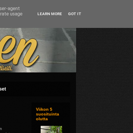
user-agent
erate usage
LEARN MORE
GOT IT
set
Viikon 5
suosituinta
olutta
än