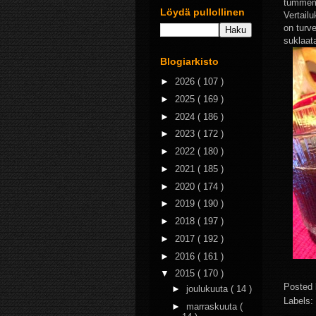
tummemp
Löydä pullollinen
Vertail
on turv
suklaata
Blogiarkisto
►
2026
( 107 )
►
2025
( 169 )
►
2024
( 186 )
►
2023
( 172 )
►
2022
( 180 )
►
2021
( 185 )
►
2020
( 174 )
►
2019
( 190 )
►
2018
( 197 )
►
2017
( 192 )
►
2016
( 161 )
▼
2015
( 170 )
Posted
►
joulukuuta
( 14 )
Labels:
►
marraskuuta
(