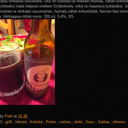
aa virolaista savuolutta. Olut on ruskeaa tai melkein mustaa, vähän kotiolu
ukohteeksi tulee helposti mieleen Schlenkerla, mikä on haastava lyötäväksi. S
emainen ei niinkään savumainen, humala vähän kitkeröittää, hieman liian tu
. Hiilihappoa riittää myös. 330 ml, 5,4%, 3/5
 by
Petri
at
16.38
3
,
grilli
,
kitkerä
,
Kotiolut
,
Porter
,
ruskea
,
räntä
,
Savu
,
Suklaa
,
vihmoa
,