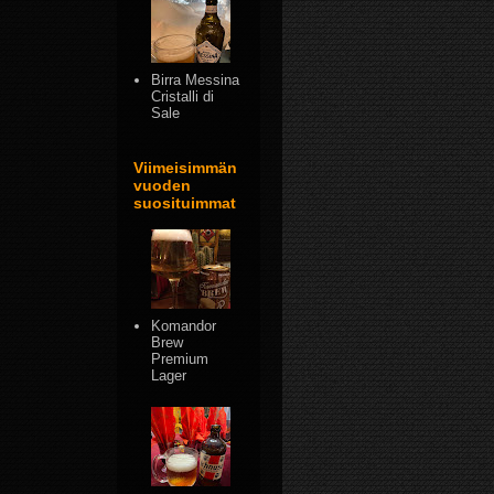
Birra Messina
Cristalli di
Sale
Viimeisimmän
vuoden
suosituimmat
Komandor
Brew
Premium
Lager