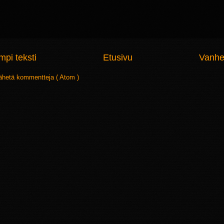
pi teksti
Etusivu
Vanhe
ähetä kommentteja ( Atom )