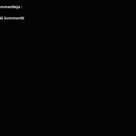
ommentteja :
tä kommentti