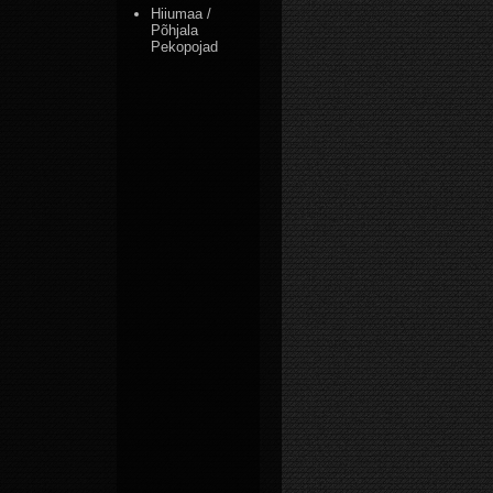
Hiiumaa /
Põhjala
Pekopojad