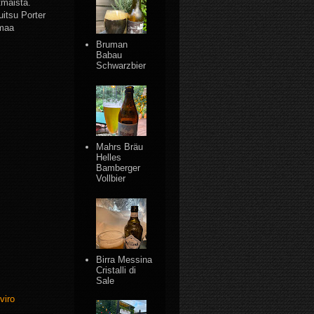
tmaista.
uitsu Porter
mmaa
Bruman
Babau
Schwarzbier
Mahrs Bräu
Helles
Bamberger
Vollbier
Birra Messina
Cristalli di
Sale
viro