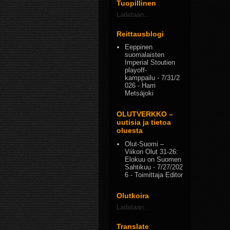
Tuopillinen
Ladataan...
Reittausblogi
Eeppinen
suomalaisten
Imperial Stoutien
playoff-
kamppailu
- 7/31/2
026
- Harri
Metsäjoki
OLUTVERKKO –
uutisia ja tietoa
oluesta
Olut-Suomi –
Viikon Olut 31-26:
Elokuu on Suomen
Sahtikuu
- 7/27/202
6
- Toimittaja Editor
Olutkoira
Ladataan...
Translate