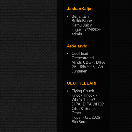
JaskanKaljat
Berjantain
BulkkiBisse –
Karhu Juicy
Lager
- 7/24/2026
-
admin
Arde arvioi
CoolHead
Orchestrated
Minds CBGF: DIPA
'26
- 8/5/2026
- Ari
Juntunen
OLUTKELLARI
Flying Couch
Knock Knock -
Who's There?
DIPA! DIPA WHO?
Citra & Some
Other
Hops!
- 8/5/2026
-
BierBaron