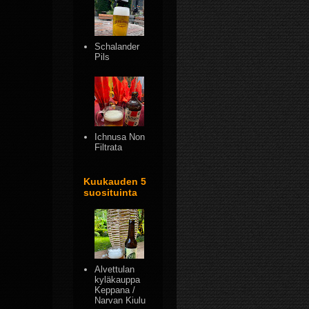
Schalander
Pils
Ichnusa Non
Filtrata
Kuukauden 5
suosituinta
Alvettulan
kyläkauppa
Keppana /
Narvan Kiulu