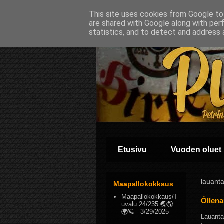
This site uses cookies from Google to 
are shared with Google along with per
statistics, and to detect and address 
Etusivu
Vuoden oluet
lauant
Maapallokokkaus
Maapallokokkaus/T
Óllena
uvalu 24/235 🌏🌎
🌍🪐
- 3/29/2025
Lauantai