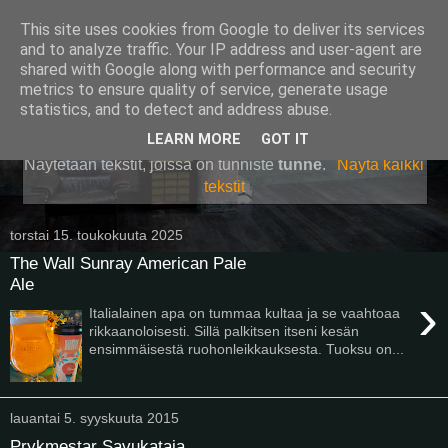
This site uses cookies from Google to deliver its services
Pullollinen
and to analyze traffic. Your IP address and user-agent are
shared with Google along with performance and security
metrics to ensure quality of service, generate usage
statistics, and to detect and address abuse.
▼
LEARN MORE
GOT IT
Näytetään tekstit, joissa on tunniste
tunne
.
Näytä kaikki
tekstit
torstai 15. toukokuuta 2025
The Wall Sunray American Pale
Ale
›
Italialainen apa on tummaa kultaa ja se vaahtoaa
rikkaanoloisesti. Sillä palkitsen itseni kesän
ensimmäisestä ruohonleikkauksesta. Tuoksu on...
lauantai 5. syyskuuta 2015
Prykmestar Savukataja