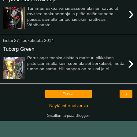
›
Tummanruskea varsinaissuomalainen savuolut
ravitsee makuhermoja ja pitää näläntunnetta
poissa, samalla tuntuu sielukin nauttivan.
Vähävaahto...
tiistai 27. toukokuuta 2014
Tuborg Green
›
Peruslager tanskalaisittain maistuu pikkaisen
pisteliäämmältä kuin suomalaiset serkukset, mutta
tunne on sama. Hiilihappoa on reilusti ja ol...
›
Etusivu
Näytä internetversio
Sisällön tarjoaa
Blogger
.