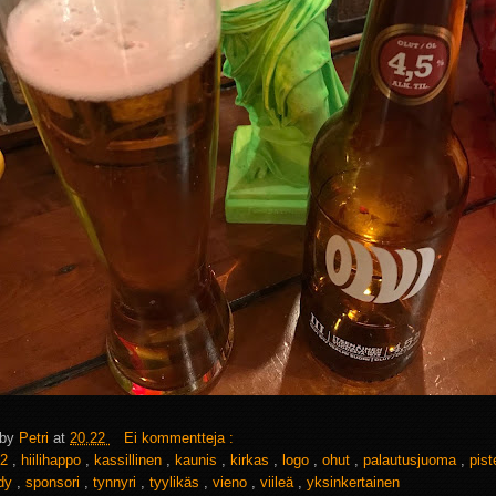
 by
Petri
at
20.22
Ei kommentteja :
2
,
hiilihappo
,
kassillinen
,
kaunis
,
kirkas
,
logo
,
ohut
,
palautusjuoma
,
pist
ndy
,
sponsori
,
tynnyri
,
tyylikäs
,
vieno
,
viileä
,
yksinkertainen