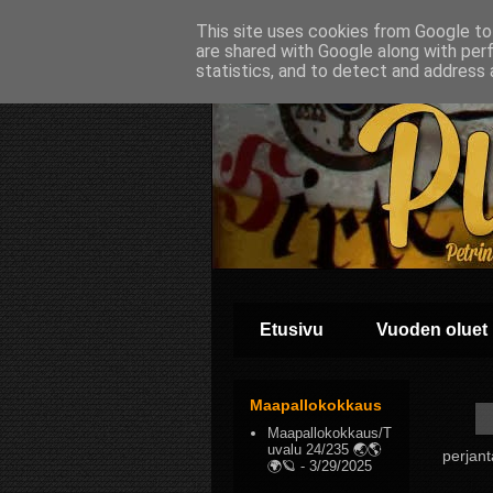
This site uses cookies from Google to 
are shared with Google along with per
statistics, and to detect and address 
Etusivu
Vuoden oluet
Maapallokokkaus
Maapallokokkaus/T
uvalu 24/235 🌏🌎
perjan
🌍🪐
- 3/29/2025