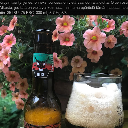
örpyin lasi tyhjenee, onneksi pullossa on vielä vaahdon alla olutta. Oluen ost
a Alkosta, jos tätä on vielä valikoimissa, niin turha epäröidä tämän nappaamis
riin. 35 IBU, 75 EBC, 330 ml, 5,7 %, 5/5