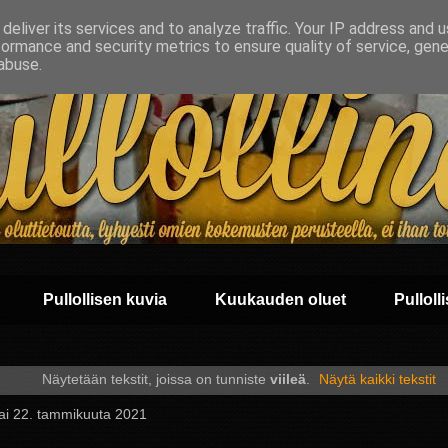
deliver its services and to analyze traffic. Your IP address and 
formance and security metrics to ensure quality of service, gen
abuse.
Pullollisen kuvia
Kuukauden oluet
Pullolli
Näytetään tekstit, joissa on tunniste
viileä
.
Näytä kaikki tekstit
tai 22. tammikuuta 2021