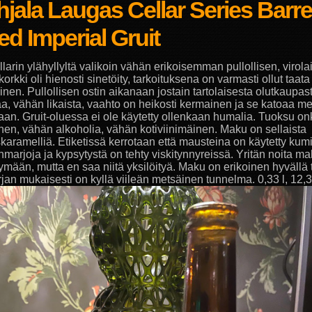
jala Laugas Cellar Series Barre
d Imperial Gruit
llarin ylähyllyltä valikoin vähän erikoisemman pullollisen, virolai
korkki oli hienosti sinetöity, tarkoituksena on varmasti ollut taata
inen. Pullollisen ostin aikanaan jostain tartolaisesta olutkaupas
a, vähän likaista, vaahto on heikosti kermainen ja se katoaa me
an. Gruit-oluessa ei ole käytetty ollenkaan humalia. Tuoksu onk
nen, vähän alkoholia, vähän kotiviinimäinen. Maku on sellaista
karamelliä. Etiketissä kerrotaan että mausteina on käytetty kum
nmarjoja ja kypsytystä on tehty viskitynnyreissä. Yritän noita m
tymään, mutta en saa niitä yksilöityä. Maku on erikoinen hyvällä 
rjan mukaisesti on kyllä viileän metsäinen tunnelma. 0,33 l, 12,3