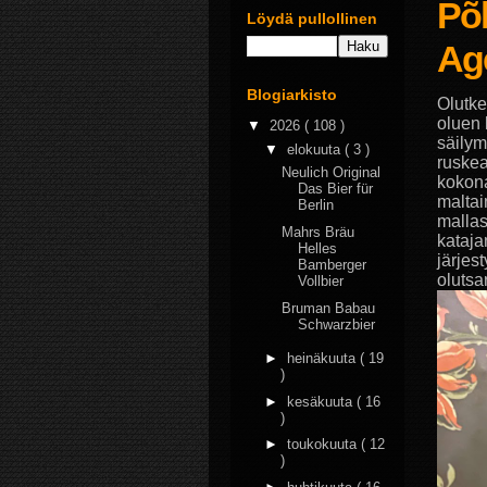
Põh
Löydä pullollinen
Age
Blogiarkisto
Olutke
oluen 
▼
2026
( 108 )
säilym
▼
elokuuta
( 3 )
ruskea
Neulich Original
kokona
Das Bier für
maltai
Berlin
mallas
Mahrs Bräu
kataja
Helles
järjes
Bamberger
olutsa
Vollbier
Bruman Babau
Schwarzbier
►
heinäkuuta
( 19
)
►
kesäkuuta
( 16
)
►
toukokuuta
( 12
)