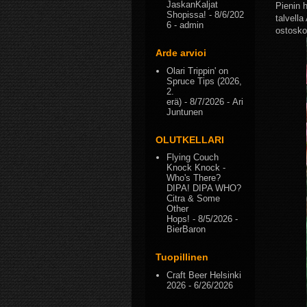
JaskanKaljat
Pienin h
Shopissa!
- 8/6/202
talvell
6
- admin
ostosko
Arde arvioi
Olari Trippin' on
Spruce Tips (2026,
2.
erä)
- 8/7/2026
- Ari
Juntunen
OLUTKELLARI
Flying Couch
Knock Knock -
Who's There?
DIPA! DIPA WHO?
Citra & Some
Other
Hops!
- 8/5/2026
-
BierBaron
Tuopillinen
Craft Beer Helsinki
2026
- 6/26/2026