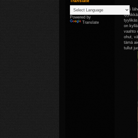
Translate
Olvi läh
tyylikkä
Powered by
tyylikäs
Translate
on kyllä
vaahto 
ohut, vä
tämä ai
tullut j