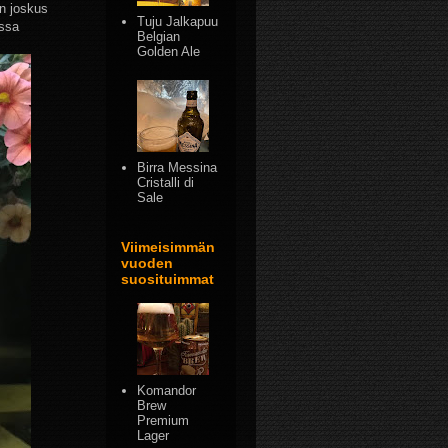
in joskus
Tuju Jalkapuu
essa
Belgian
Golden Ale
Birra Messina
Cristalli di
Sale
Viimeisimmän
vuoden
suosituimmat
Komandor
Brew
Premium
Lager