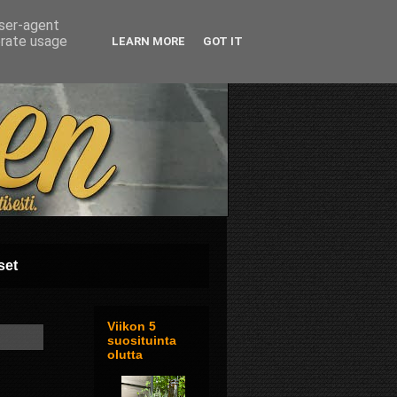
user-agent
erate usage
LEARN MORE
GOT IT
set
Viikon 5
suosituinta
olutta