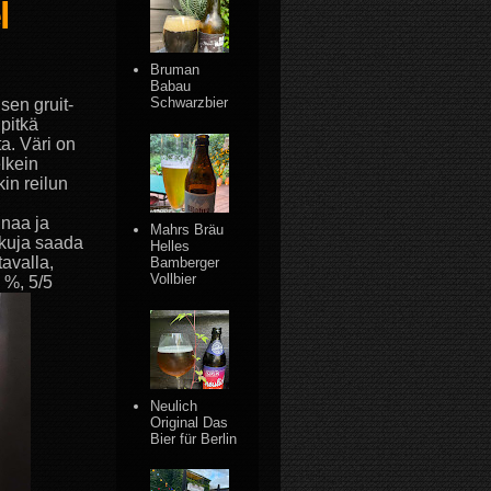
l
Bruman
Babau
Schwarzbier
sen gruit-
 pitkä
ta. Väri on
lkein
in reilun
inaa ja
Mahrs Bräu
akuja saada
Helles
tavalla,
Bamberger
Vollbier
 %, 5/5
Neulich
Original Das
Bier für Berlin