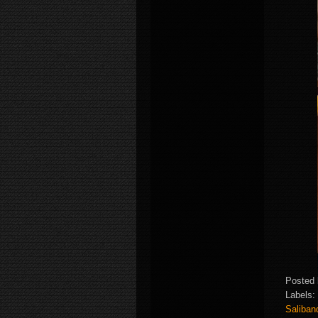
Posted
Labels:
Saliba