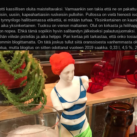
etti kassillisen oluita maisteltavaksi. Varmaankin sen takia että ne on pakattu 
isiin, uusiin, kapeahartiaisiin ruskeisiin pulloihin. Pullossa on vielä hienosti iso
 tynnyrilogo hallitsemassa etikettiä, ei mitään turhaa. Yksinkertainen on kauni
 aika yksinkertainen. Tuoksu on vienon maltainen. Olut on kirkasta ja hiilihap
on nopea. Ehkä tämä sopiikin hyvin salibandyn jälkeiseksi palautusjuomaksi
hän viileän pisteliäs ja aika helppo. Pari kertaa piti tarkastaa, että onko tosia
emmin blogittamatta. On tätä joskus tullut siitä oranssisesta vanhemmasta ol
uotua, mutta blogitus on sitten odottanut vuoteen 2019 saakka. 0,33 l, 4,5 %, 2