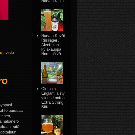
Narvan Kiulu
Narvan Kevät
Riisilager /
Alvettulan
kyläkauppa
ro
,
viski
Normipäivä
ro
Olutpaja
Englantilaisty
ylinen Lontoo
Extra Strong
 hyppäsi
Bitter
aahto pursuaa
teinen,
sa habanero
aikaan, sitä
dotteluun.