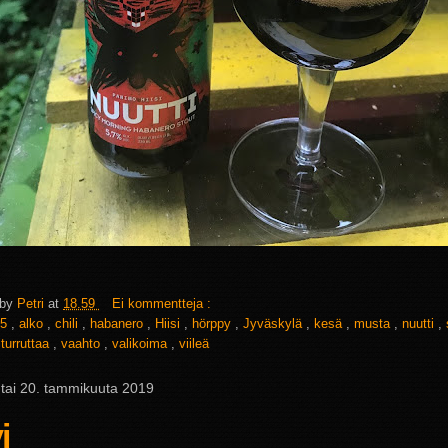
 by
Petri
at
18.59
Ei kommentteja :
5
,
alko
,
chili
,
habanero
,
Hiisi
,
hörppy
,
Jyväskylä
,
kesä
,
musta
,
nuutti
,
,
turruttaa
,
vaahto
,
valikoima
,
viileä
tai 20. tammikuuta 2019
i