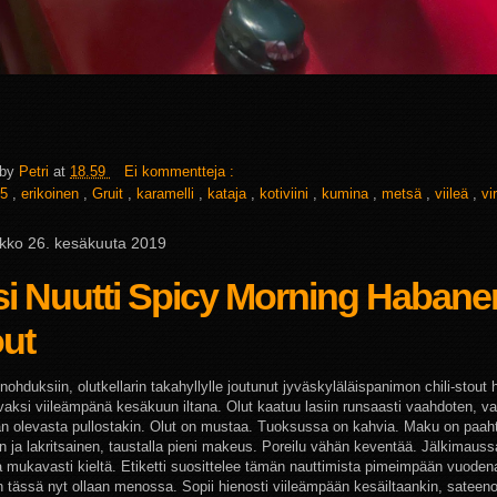
 by
Petri
at
18.59
Ei kommentteja :
5
,
erikoinen
,
Gruit
,
karamelli
,
kataja
,
kotiviini
,
kumina
,
metsä
,
viileä
,
vi
ikko 26. kesäkuuta 2019
si Nuutti Spicy Morning Habane
out
ohduksiin, olutkellarin takahyllylle joutunut jyväskyläläispanimon chili-stout
avaksi viileämpänä kesäkuun iltana. Olut kaatuu lasiin runsaasti vaahdoten, v
aan olevasta pullostakin. Olut on mustaa. Tuoksussa on kahvia. Maku on paah
n ja lakritsainen, taustalla pieni makeus. Poreilu vähän keventää. Jälkimaus
aa mukavasti kieltä. Etiketti suosittelee tämän nauttimista pimeimpään vuoden
n tässä nyt ollaan menossa. Sopii hienosti viileämpään kesäiltaankin, sateeno