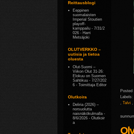
Reittausblogi
Eeppinen
suomalaisten
Imperial Stoutien
playoff-
kamppailu
- 7/31/2
026
- Harri
Metsäjoki
OLUTVERKKO –
uutisia ja tietoa
oluesta
Olut-Suomi –
Viikon Olut 31-26:
Elokuu on Suomen
Sahtikuu
- 7/27/202
6
- Toimittaja Editor
Posted
Labels:
Olutkoira
,
Talvi
Deliria (2026) –
norsuolutta
naisnäkökulmalla
-
sunnun
8/6/2026
- Olutkoir
a
Olv