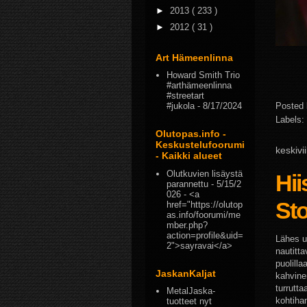
►
2013
( 233 )
►
2012
( 31 )
Art Hämeenlinna
Howard Smith Trio
#arthämeenlinna
#streetart
#jukola
- 8/17/2024
Posted
Labels:
Olutopas.info -
Keskustelufoorumi
keskivi
- Kaikki alueet
Olutkuvien lisäystä
Hii
parannettu
- 5/15/2
026
- <a
St
href="https://olutop
as.info/foorumi/me
mber.php?
action=profile&uid=
Lähes un
2">sayravai</a>
nautitt
puolill
JaskanKaljat
kahvine
turrutt
MetalJaska-
kohtiha
tuotteet nyt