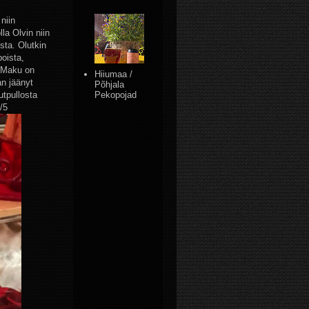
niin
lla Olvin niin
sta. Olutkin
poista,
. Maku on
Hiiumaa /
an jäänyt
Põhjala
utpullosta
Pekopojad
/5