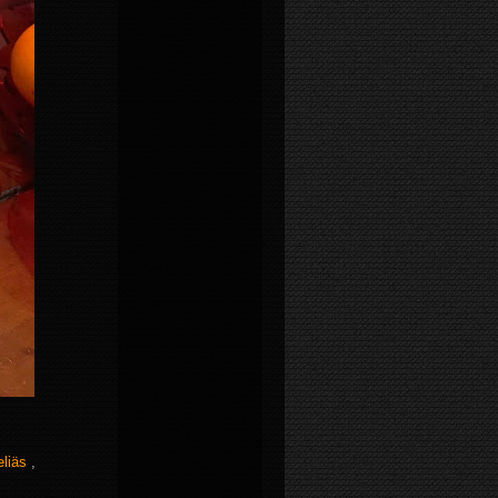
eliäs
,