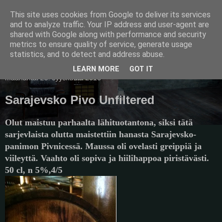
This site uses cookies from Google to deliver its services
Pullollinen
and to analyze traffic. Your IP address and user-agent are
shared with Google along with performance and security
metrics to ensure quality of service, generate usage
statistics, and to detect and address abuse.
▼
LEARN MORE
GOT IT
maanantai 23. syyskuuta 2013
Sarajevsko Pivo Unfiltered
Olut maistuu parhaalta lähituotantona, siksi tätä
sarjevlaista olutta maistettiin hanasta Sarajevsko-
panimon Pivnicessä. Maussa oli ovelasti greippiä ja
viileyttä. Vaahto oli sopiva ja hiilihappoa piristävästi.
50 cl, n 5%,4/5