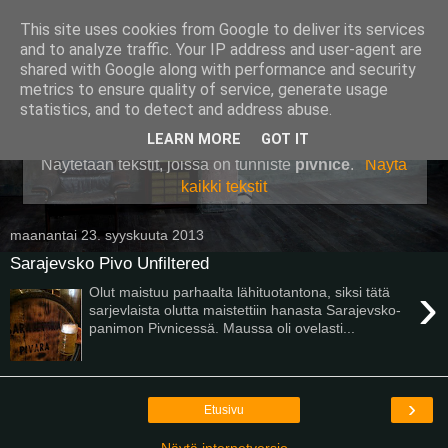
This site uses cookies from Google to deliver its services
Pullollinen
and to analyze traffic. Your IP address and user-agent are
shared with Google along with performance and security
metrics to ensure quality of service, generate usage
statistics, and to detect and address abuse.
▼
LEARN MORE
GOT IT
Näytetään tekstit, joissa on tunniste
pivnice
.
Näytä
kaikki tekstit
maanantai 23. syyskuuta 2013
Sarajevsko Pivo Unfiltered
›
Olut maistuu parhaalta lähituotantona, siksi tätä
sarjevlaista olutta maistettiin hanasta Sarajevsko-
panimon Pivnicessä. Maussa oli ovelasti...
›
Etusivu
Näytä internetversio