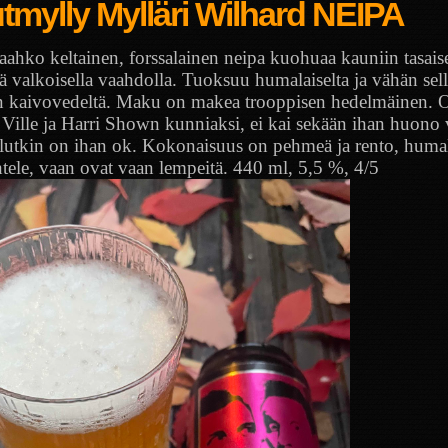
tmylly Mylläri Wilhard NEIPA
ahko keltainen, forssalainen neipa kuohuaa kauniin tasaise
llä valkoisella vaahdolla. Tuoksuu humalaiselta ja vähän sell
 kaivovedeltä. Maku on makea trooppisen hedelmäinen. O
 Ville ja Harri Shown kunniaksi, ei kai sekään ihan huono v
lutkin on ihan ok. Kokonaisuus on pehmeä ja rento, humal
htele, vaan ovat vaan lempeitä. 440 ml, 5,5 %, 4/5