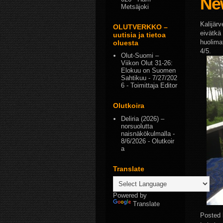
Ne
Metsäjoki
Kalijärv
OLUTVERKKO –
eivätkä 
uutisia ja tietoa
huolimat
oluesta
4/5.
Olut-Suomi –
Viikon Olut 31-26:
Elokuu on Suomen
Sahtikuu
- 7/27/202
6
- Toimittaja Editor
Olutkoira
Deliria (2026) –
norsuolutta
naisnäkökulmalla
-
8/6/2026
- Olutkoir
a
Translate
Powered by
Translate
Posted