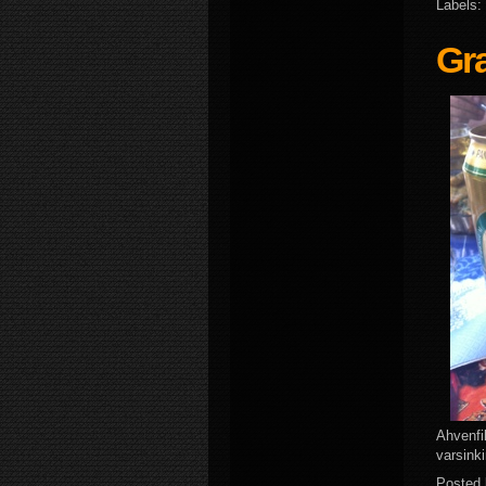
Labels:
Gra
Ahvenfil
varsinki
Posted