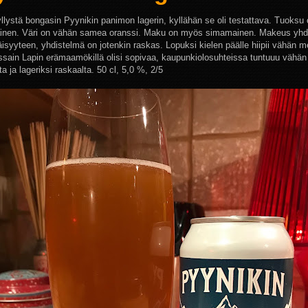
yllystä bongasin Pyynikin panimon lagerin, kyllähän se oli testattava. Tuoksu
nen. Väri on vähän samea oranssi. Maku on myös simamainen. Makeus yhdi
isyyteen, yhdistelmä on jotenkin raskas. Lopuksi kielen päälle hiipii vähän m
ssain Lapin erämaamökillä olisi sopivaa, kaupunkiolosuhteissa tuntuuu vähän
a ja lageriksi raskaalta.
50 cl, 5,0 %, 2/5