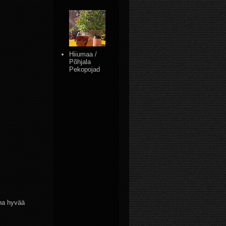
Hiiumaa /
Põhjala
Pekopojad
ina hyvää