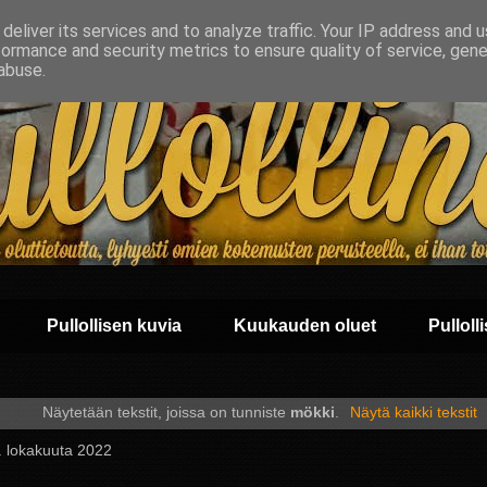
deliver its services and to analyze traffic. Your IP address and 
formance and security metrics to ensure quality of service, gen
abuse.
Pullollisen kuvia
Kuukauden oluet
Pullolli
Näytetään tekstit, joissa on tunniste
mökki
.
Näytä kaikki tekstit
 4. lokakuuta 2022