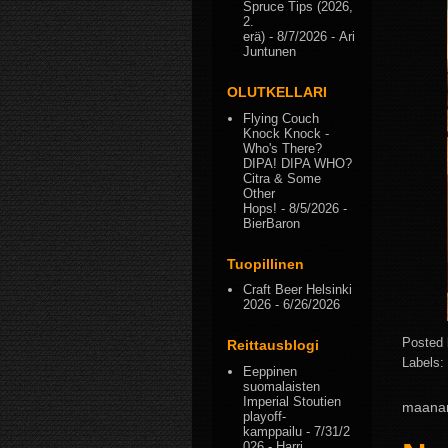
Spruce Tips (2026,
2.
erä)
- 8/7/2026
- Ari
Juntunen
OLUTKELLARI
Flying Couch
Knock Knock -
Who's There?
DIPA! DIPA WHO?
Citra & Some
Other
Hops!
- 8/5/2026
-
BierBaron
Tuopillinen
Craft Beer Helsinki
2026
- 6/26/2026
Posted
Reittausblogi
Labels:
Eeppinen
suomalaisten
Imperial Stoutien
maanan
playoff-
kamppailu
- 7/31/2
026
- Harri