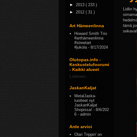
►
2013
( 233 )
Lidlin h
►
2012
( 31 )
simamai
hedelmä
Art Hämeenlinna
tämä jo
sekavalt
Howard Smith Trio
#arthämeenlinna
#streetart
#jukola
- 8/17/2024
Olutopas.info -
Keskustelufoorumi
- Kaikki alueet
Ladataan...
JaskanKaljat
MetalJaska-
tuotteet nyt
JaskanKaljat
Shopissa!
- 8/6/202
6
- admin
Arde arvioi
Olari Trippin' on