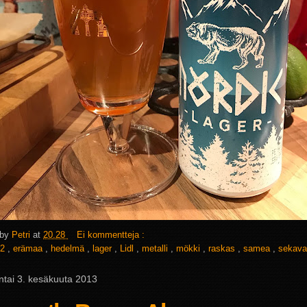
 by
Petri
at
20.28
Ei kommentteja :
2
,
erämaa
,
hedelmä
,
lager
,
Lidl
,
metalli
,
mökki
,
raskas
,
samea
,
sekav
tai 3. kesäkuuta 2013