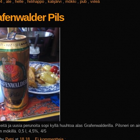
4
,
ale
,
helle
,
hiilihappo
,
kalijärvi
,
mökki
,
pub
,
viileä
fenwalder Pils
eitä ja uusia perunoita sopi kyllä huuhtoa alas Grafenwalderilla. Pilsneri on a
n mökillä. 0,5 l, 4,5%, 4/5
 by
Petri
at
18.18
Ei kommentteja :