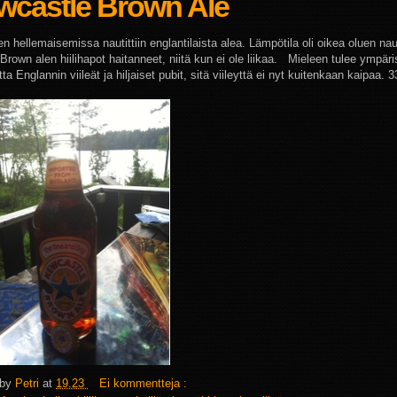
wcastle Brown Ale
en hellemaisemissa nautittiin englantilaista alea. Lämpötila oli oikea oluen na
Brown alen hiilihapot haitanneet, niitä kun ei ole liikaa. Mieleen tulee ympäri
ta Englannin viileät ja hiljaiset pubit, sitä viileyttä ei nyt kuitenkaan kaipaa. 
 by
Petri
at
19.23
Ei kommentteja :