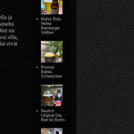
lla ja
Mahrs Bräu
aiselta
Helles
Bamberger
lut on
Vollbier
oi olla,
at eivät
Bruman
Babau
Schwarzbier
Neulich
Original Das
Bier für Berlin