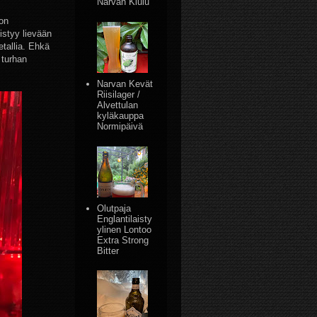
Narvan Kiulu
 on
styy lievään
etallia. Ehkä
 turhan
Narvan Kevät
Riisilager /
Alvettulan
kyläkauppa
Normipäivä
Olutpaja
Englantilaisty
ylinen Lontoo
Extra Strong
Bitter