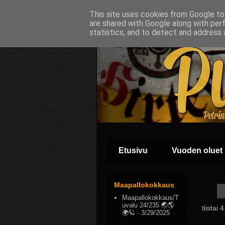
This site uses cookies from Google to 
are shared with Google along with per
statistics, and to detect and address 
Etusivu
Vuoden oluet
Maapallokokkaus
Maapallokokkaus/T
uvalu 24/235 🌏🌎
tiistai
🌍🪐
- 3/29/2025