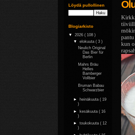
Olu
Löydä pullollinen
Kirkka
tiivii
Blogiarkisto
mökin
▼
2026
( 108 )
pantu
▼
elokuuta
( 3 )
kun o
Neulich Original
rapsa
Das Bier für
Berlin
Mahrs Bräu
Helles
Bamberger
Vollbier
Bruman Babau
Schwarzbier
►
heinäkuuta
( 19
)
►
kesäkuuta
( 16
)
►
toukokuuta
( 12
)