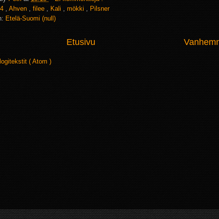
4
,
Ahven
,
filee
,
Kali
,
mökki
,
Pilsner
n:
Etelä-Suomi (null)
Etusivu
Vanhemma
logitekstit ( Atom )