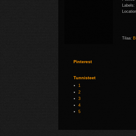
Labels:
Locatio
Tilaa:
B
Pinterest
Tunnisteet
1
2
3
4
5