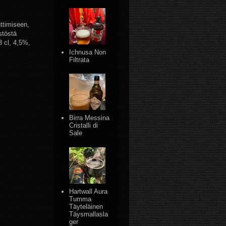
uttimiseen,
stöstä
33 cl, 4,5%,
Ichnusa Non
Filtrata
Birra Messina
Cristalli di
Sale
Hartwall Aura
Tumma
Täyteläinen
Täysmallasla
ger