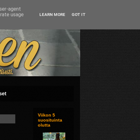
user-agent
erate usage
LEARN MORE
GOT IT
set
Viikon 5
suosituinta
olutta