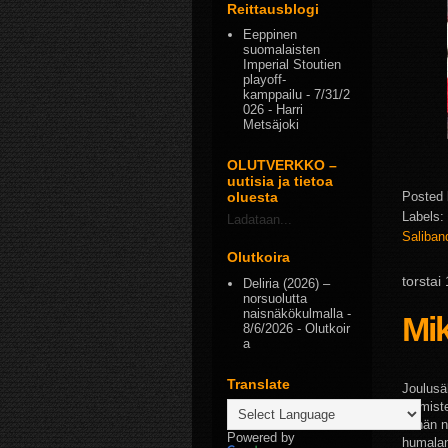
Reittausblogi
Eeppinen
suomalaisten
Imperial Stoutien
playoff-
kamppailu
- 7/31/2
026
- Harri
Metsäjoki
OLUTVERKKO –
uutisia ja tietoa
Posted
oluesta
Labels:
Ladataan...
Saliba
Olutkoira
torstai
Deliria (2026) –
norsuolutta
naisnäkökulmalla
-
Mik
8/6/2026
- Olutkoir
a
Translate
Joulusä
valmiste
vähän n
Powered by
humalan