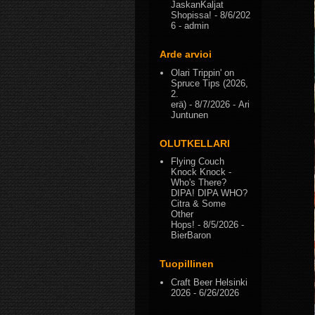
JaskanKaljat
Shopissa!
- 8/6/202
6
- admin
Arde arvioi
Olari Trippin' on
Spruce Tips (2026,
2.
erä)
- 8/7/2026
- Ari
Juntunen
OLUTKELLARI
Flying Couch
Knock Knock -
Who's There?
DIPA! DIPA WHO?
Citra & Some
Other
Hops!
- 8/5/2026
-
BierBaron
Tuopillinen
Craft Beer Helsinki
2026
- 6/26/2026