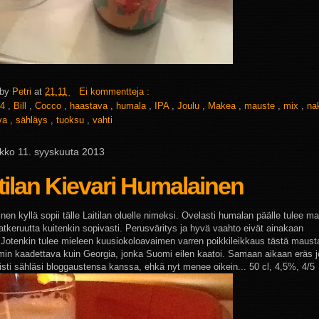
 by
Petri
at
21.11
Ei kommentteja :
4
,
Bill
,
Cocco
,
haastava
,
humala
,
IPA
,
Joulu
,
Makea
,
mauste
,
mix
,
na
uva
,
sähläys
,
tuoksu
,
vahti
ikko 11. syyskuuta 2013
tilan Kievari Humalainen
en kyllä sopii tälle Laitilan oluelle nimeksi. Ovelasti humalan päälle tulee m
atkeruutta kuitenkin sopivasti. Perusväritys ja hyvä vaahto eivät ainakaan
.
Jotenkin tulee mieleen kuusiokoloavaimen varren poikkileikkaus tästä maust
in kaadettava kuin Georgia, jonka Suomi eilen kaatoi. Samaan aikaan eräs 
gisti sähläsi bloggaustensa kanssa, ehkä nyt menee oikein... 50 cl, 4,5%, 4/5