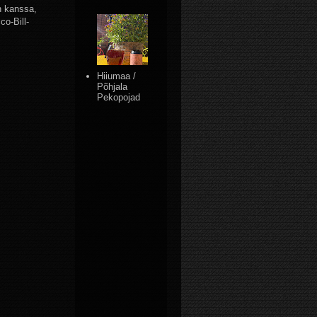
n kanssa,
co-Bill-
Hiiumaa /
Põhjala
Pekopojad