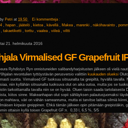
 by
Petri
at
19.50
Ei kommentteja :
4
,
hapan
,
jäätelö
,
kietoa
,
kävellä
,
Makea
,
marenki
,
näköhavainto
,
pom
s
,
takaetiketti
,
torttu
,
vaalea
,
viileä
,
viltti
tai 21. helmikuuta 2016
jala Virmalised GF Grapefruit I
seura Ryhdistys Ryn onnistuneiden salibandyharjoitusten jälkeen oli vielä nau
Põhjalan revontulien tyttöystävän perusversio valittiin
kuukauden olueksi
Olut
masti suotta. Virmalised GF tuoksuu sitruunalta tai greipiltä, hyvällä tavalla.
siaa, niin kyllähän sitruunalta tuoksuva olut on aika outoa, mutta jos se tuok
istin tarkoittamalla tavalla niin se on hyvää. Oluen taisin saada tartolaisesta 
rista, kiitos sinne. Makeanhapan olut sopii sähläyksen palautusjuomaksi täydel
on mahtava, väri on vähän sameanruma, mutta ei tarvitse laittaa silmiä kiinn
lmäisen kirpeän greippinen. Ehkä tämän jälkeen opin pitämään greipistäkin, g
min ottaisin kyllä toisen Grapefruit GF:n. 0,33 l, 6,5 %, 5/5