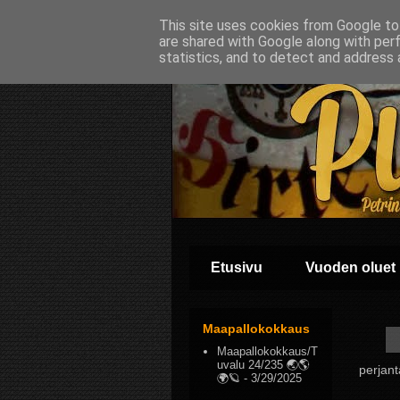
This site uses cookies from Google to 
are shared with Google along with per
statistics, and to detect and address 
Etusivu
Vuoden oluet
Maapallokokkaus
Maapallokokkaus/T
uvalu 24/235 🌏🌎
perjant
🌍🪐
- 3/29/2025