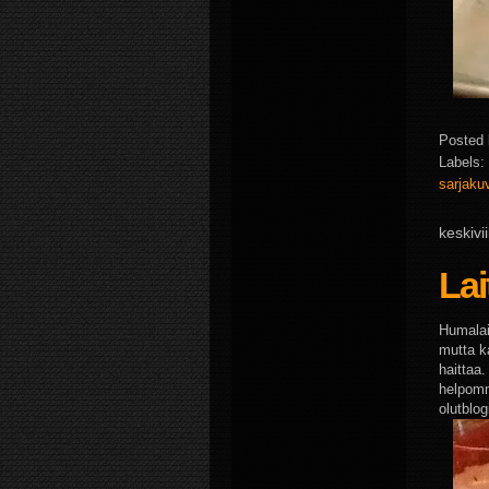
Posted
Labels:
sarjak
keskivi
Lai
Humalain
mutta k
haittaa
helpomm
olutblo