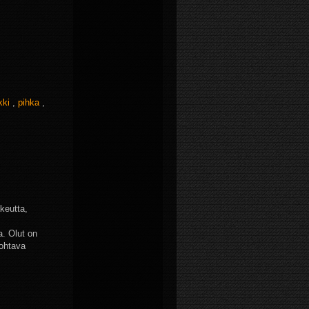
kki
,
pihka
,
akeutta,
a.
Olut on
johtava