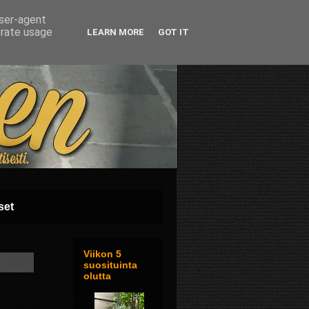
user-agent
erate usage
LEARN MORE
GOT IT
set
Viikon 5
suosituinta
olutta