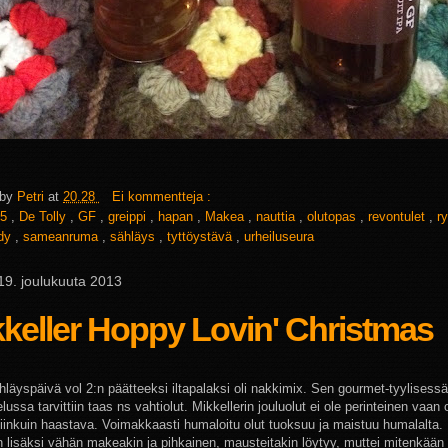
 by
Petri
at
20.28
Ei kommentteja :
5
,
De Tolly
,
GF
,
greippi
,
hapan
,
Makea
,
nauttia
,
olutopas
,
revontulet
,
r
ndy
,
sameanruma
,
sähläys
,
tyttöystävä
,
urheiluseura
 19. joulukuuta 2013
keller Hoppy Lovin' Christmas
hläyspäivä vol 2:n päätteeksi iltapalaksi oli nakkimix. Sen gourmet-tyylisessä
lussa tarvittiin taas ns vahtiolut. Mikkellerin jouluolut ei ole perinteinen vaan
iinkuin haastava. Voimakkaasti humaloitu olut tuoksuu ja maistuu humalalta
 lisäksi vähän makeakin ja pihkainen, mausteitakin löytyy, muttei mitenkään 