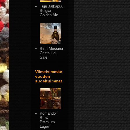
Tuju Jalkapuu
Belgian
Golden Ale
Birra Messina
Cristalli di
Sale
Viimeisimmän
vuoden
suosituimmat
Komandor
Brew
Premium
Lager