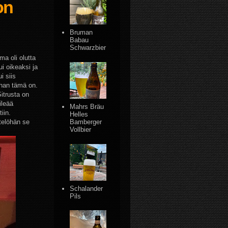
on
Bruman
Babau
Schwarzbier
ma oli olutta
i oikeaksi ja
i siis
ahan tämä on.
itrusta on
ileää
Mahrs Bräu
iin.
Helles
telöhän se
Bamberger
Vollbier
Schalander
Pils