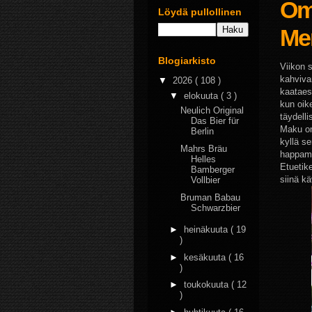
Om
Löydä pullollinen
Me
Blogiarkisto
Viikon s
kahvivan
▼
2026
( 108 )
kaataes
▼
elokuuta
( 3 )
kun oike
Neulich Original
täydell
Das Bier für
Maku on
Berlin
kyllä s
Mahrs Bräu
happamu
Helles
Etuetik
Bamberger
siinä kä
Vollbier
Bruman Babau
Schwarzbier
►
heinäkuuta
( 19
)
►
kesäkuuta
( 16
)
►
toukokuuta
( 12
)