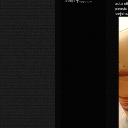
Translate
usko et
parasta 
sarjaku