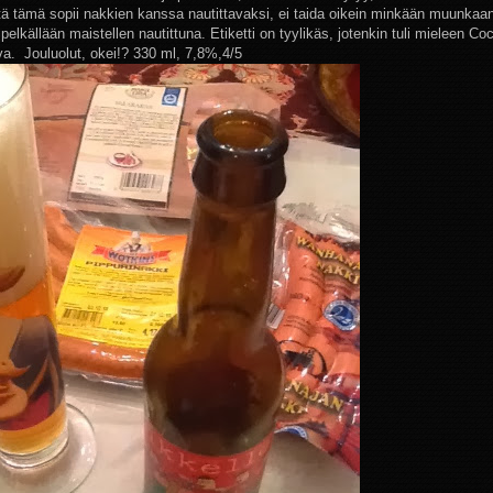
tä tämä sopii nakkien kanssa nautittavaksi, ei taida oikein minkään muunkaa
pelkällään maistellen nautittuna. Etiketti on tyylikäs, jotenkin tuli mieleen Coc
va. Jouluolut, okei!?
330 ml, 7,8%,4/5