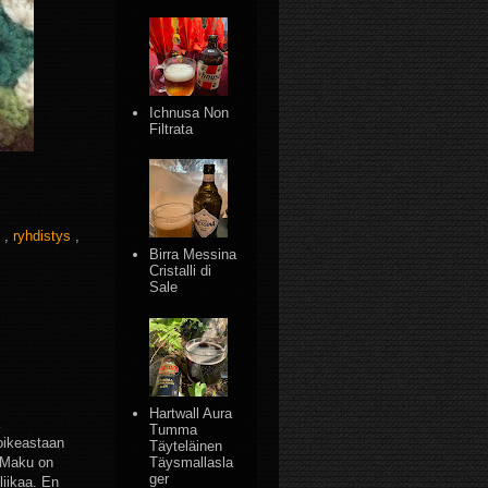
Ichnusa Non
Filtrata
y
,
ryhdistys
,
Birra Messina
Cristalli di
Sale
Hartwall Aura
Tumma
 oikeastaan
Täyteläinen
. Maku on
Täysmallasla
ger
liikaa. En