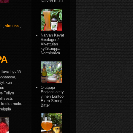
Narvan Kiulu
mi
,
sitruuna
,
Narvan Kevät
Riisilager /
Alvettulan
kyläkauppa
Normipäivä
PA
tittava hyvää
oppaassa,
 Nyt kun
Olutpaja
suu
Englantilaisty
De Tollyn
ylinen Lontoo
lisesti.
Extra Strong
i, koska maku
Bitter
reippiä