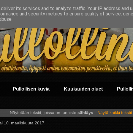
deliver its services and to analyze traffic. Your IP address and 
formance and security metrics to ensure quality of service, gen
abuse.
Pullollisen kuvia
Kuukauden oluet
Pullolli
Näytetään tekstit, joissa on tunniste
sähläys
.
Näytä kaikki tekstit
ai 10. maaliskuuta 2017