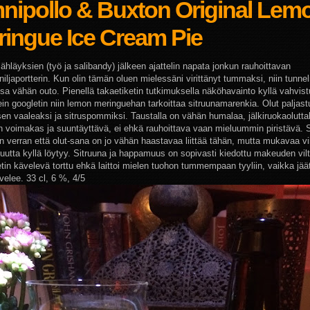
nipollo & Buxton Original Lem
ringue Ice Cream Pie
ähläyksien (työ ja salibandy) jälkeen ajattelin napata jonkun rauhoittavan
iljaportterin. Kun olin tämän oluen mielessäni virittänyt tummaksi, niin tunnel
sa vähän outo. Pienellä takaetiketin tutkimuksella näköhavainto kyllä vahvistu
in googletin niin lemon meringuehan tarkoittaa sitruunamarenkia. Olut paljastu
isen vaaleaksi ja sitruspommiksi. Taustalla on vähän humalaa, jälkiruokaolutt
 voimakas ja suuntäyttävä, ei ehkä rauhoittava vaan mieluummin piristävä. S
en verran että olut-sana on jo vähän haastavaa liittää tähän, mutta mukavaa vi
utta kyllä löytyy. Sitruuna ja happamuus on sopivasti kiedottu makeuden viltt
etin kävelevä torttu ehkä laittoi mielen tuohon tummempaan tyyliin, vaikka jää
velee. 33 cl, 6 %, 4/5