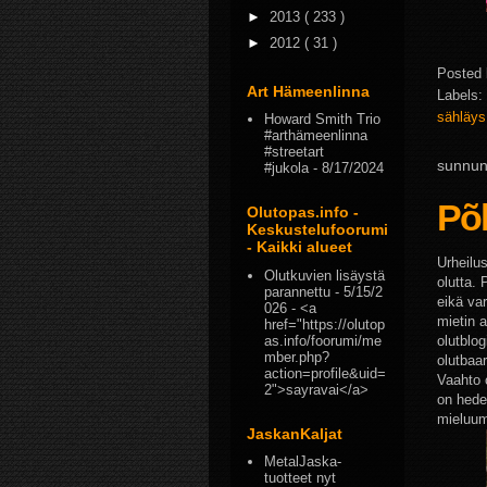
►
2013
( 233 )
►
2012
( 31 )
Posted
Art Hämeenlinna
Labels:
sähläy
Howard Smith Trio
#arthämeenlinna
#streetart
sunnun
#jukola
- 8/17/2024
Põh
Olutopas.info -
Keskustelufoorumi
- Kaikki alueet
Urheilu
Olutkuvien lisäystä
olutta. 
parannettu
- 5/15/2
eikä var
026
- <a
mietin a
href="https://olutop
as.info/foorumi/me
olutblog
mber.php?
olutbaa
action=profile&uid=
Vaahto 
2">sayravai</a>
on hede
mieluum
JaskanKaljat
MetalJaska-
tuotteet nyt