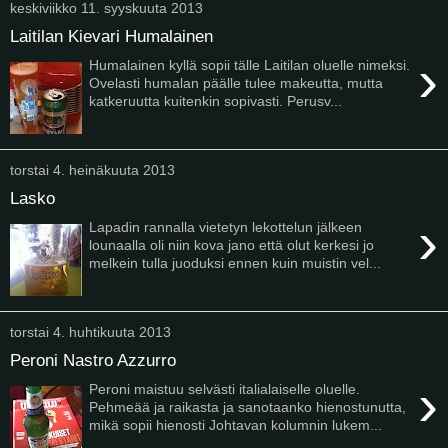
keskiviikko 11. syyskuuta 2013
Laitilan Kievari Humalainen
›
Humalainen kyllä sopii tälle Laitilan oluelle nimeksi.
Ovelasti humalan päälle tulee makeutta, mutta
katkeruutta kuitenkin sopivasti. Perusv...
torstai 4. heinäkuuta 2013
Lasko
›
Lapadin rannalla vietetyn lekottelun jälkeen
lounaalla oli niin kova jano että olut kerkesi jo
melkein tulla juoduksi ennen kuin muistin vel...
torstai 4. huhtikuuta 2013
Peroni Nastro Azzurro
›
Peroni maistuu selvästi italialaiselle oluelle.
Pehmeää ja raikasta ja sanotaanko hienostunutta,
mikä sopii hienosti Johtavan kolumnin lukem...