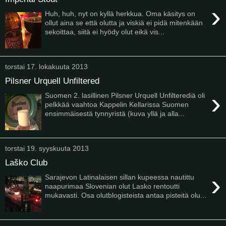
›
Huh, huh, nyt on kyllä herkkua. Oma käsitys on
ollut aina se että olutta ja viskiä ei pidä mitenkään
sekoittaa, siitä ei hyödy olut eikä vis...
torstai 17. lokakuuta 2013
Pilsner Urquell Unfiltered
›
Suomen 2. lasillinen Pilsner Urquell Unfilterediä oli
pelkkää vaahtoa Kappelin Kellarissa Suomen
ensimmäisestä tynnyristä (kuva yllä ja alla...
torstai 19. syyskuuta 2013
Laško Club
›
Sarajevon Latinalaisen sillan kupeessa nautittu
naapurimaa Slovenian olut Lasko rentoutti
mukavasti. Osa olutblogisteista antaa pisteitä olu...