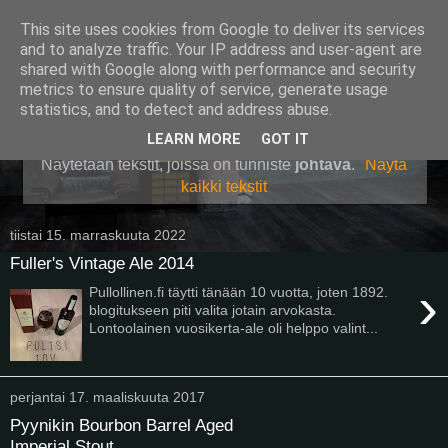
This site uses cookies from Google to deliver its services
Pullollinen
and to analyze traffic. Your IP address and user-agent are
shared with Google along with performance and security
metrics to ensure quality of service, generate usage
statistics, and to detect and address abuse.
▼
LEARN MORE
GOT IT
Näytetään tekstit, joissa on tunniste
johtava
.
Näytä
kaikki tekstit
tiistai 15. marraskuuta 2022
Fuller's Vintage Ale 2014
›
Pullollinen.fi täytti tänään 10 vuotta, joten 1892.
blogitukseen piti valita jotain arvokasta.
Lontoolainen vuosikerta-ale oli helppo valint...
perjantai 17. maaliskuuta 2017
Pyynikin Bourbon Barrel Aged
Imperial Stout