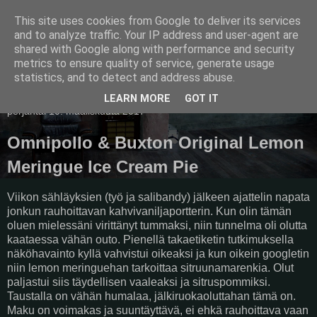
This site uses cookies from Google to deliver its services
Pullollinen
and to analyze traffic. Your IP address and user-agent are
shared with Google along with performance and security
metrics to ensure quality of service, generate usage
statistics, and to detect and address abuse.
▼
LEARN MORE
GOT IT
perjantai 10. maaliskuuta 2017
Omnipollo & Buxton Original Lemon
Meringue Ice Cream Pie
Viikon sähläyksien (työ ja salibandy) jälkeen ajattelin napata
jonkun rauhoittavan kahvivaniljaportterin. Kun olin tämän
oluen mielessäni virittänyt tummaksi, niin tunnelma oli olutta
kaataessa vähän outo. Pienellä takaetiketin tutkimuksella
näköhavainto kyllä vahvistui oikeaksi ja kun oikein googletin
niin lemon meringuehan tarkoittaa sitruunamarenkia. Olut
paljastui siis täydellisen vaaleaksi ja sitruspommiksi.
Taustalla on vähän humalaa, jälkiruokaoluttahan tämä on.
Maku on voimakas ja suuntäyttävä, ei ehkä rauhoittava vaan