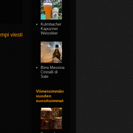
Kulmbacher
Kapuziner
Weissbier
mpi viesti
Birra Messina
Cristalli di
Sale
Viimeisimmän
vuoden
suosituimmat