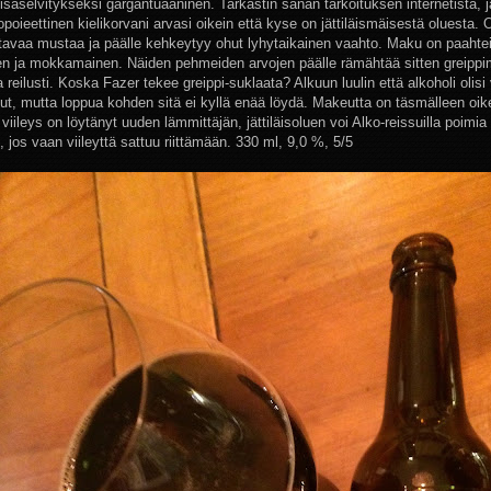
lisäselvitykseksi gargantuaaninen. Tarkastin sanan tarkoituksen internetistä, 
oieettinen kielikorvani arvasi oikein että kyse on jättiläismäisestä oluesta. 
ltavaa mustaa ja päälle kehkeytyy ohut lyhytaikainen vaahto. Maku on paahte
en ja mokkamainen. Näiden pehmeiden arvojen päälle rämähtää sitten greippi
reilusti. Koska Fazer tekee greippi-suklaata? Alkuun luulin että alkoholi olisi
ut, mutta loppua kohden sitä ei kyllä enää löydä. Makeutta on täsmälleen oi
iileys on löytänyt uuden lämmittäjän, jättiläisoluen voi Alko-reissuilla poimia
jos vaan viileyttä sattuu riittämään. 330 ml, 9,0 %, 5/5