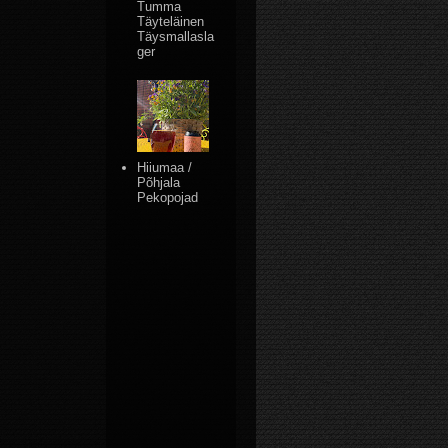
Tumma
Täyteläinen
Täysmallasla
ger
Hiiumaa /
Põhjala
Pekopojad