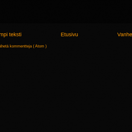
pi teksti
Etusivu
Vanhe
ähetä kommentteja ( Atom )