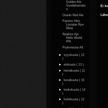
Golden Ale
Suodattamato
Ei k
n
Lähe
Oranki Red Ale
Panimo Hiisi
Loviatar Rye
Wine
Reaktor Api
Hello World
IPA
Prykmestar Alt
►
syyskuuta
( 12
)
►
elokuuta
( 13 )
►
heinäkuuta
( 11
)
►
kesäkuuta
( 15
)
►
toukokuuta
( 14
)
►
huhtikuuta
( 12
)