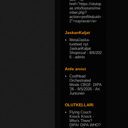
href="https://olutop
as.info/foorumi/me
mber.php?
action=profile&uid=
2">sayravai</a>
JaskanKaljat
MetalJaska-
tuotteet nyt
JaskanKaljat
Shopissa!
- 8/6/202
6
- admin
Arde arvioi
CoolHead
Orchestrated
Minds CBGF: DIPA
'26
- 8/5/2026
- Ari
Juntunen
OLUTKELLARI
Flying Couch
Knock Knock -
Who's There?
DIPA! DIPA WHO?