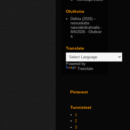
Olutkoira
Deliria (2026) –
norsuolutta
naisnäkökulmalla
-
8/6/2026
- Olutkoir
a
Translate
Powered by
Translate
Pinterest
Tunnisteet
1
2
3