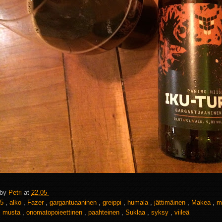
 by
Petri
at
22.05
5
,
alko
,
Fazer
,
gargantuaaninen
,
greippi
,
humala
,
jättimäinen
,
Makea
,
m
,
musta
,
onomatopoieettinen
,
paahteinen
,
Suklaa
,
syksy
,
viileä