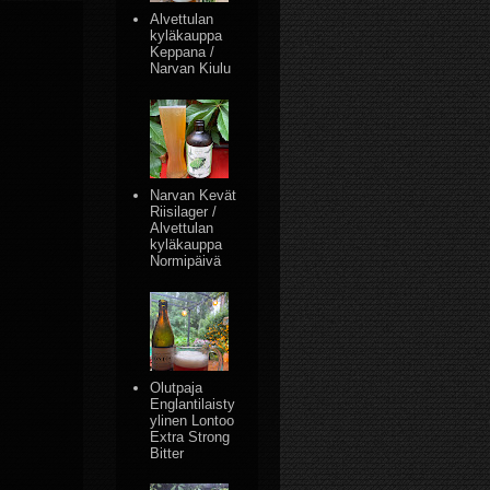
Alvettulan
kyläkauppa
Keppana /
Narvan Kiulu
Narvan Kevät
Riisilager /
Alvettulan
kyläkauppa
Normipäivä
Olutpaja
Englantilaisty
ylinen Lontoo
Extra Strong
Bitter