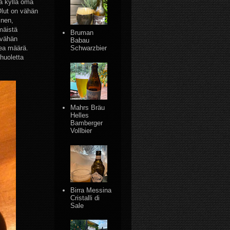
ja kyllä oma
Olut on vähän
inen,
mäistä
Bruman
 vähän
Babau
kea määrä.
Schwarzbier
 huoletta
Mahrs Bräu
Helles
Bamberger
Vollbier
Birra Messina
Cristalli di
Sale