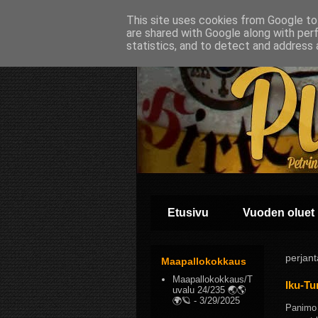
This site uses cookies from Google to 
are shared with Google along with per
statistics, and to detect and address 
Etusivu
Vuoden oluet
perjant
Maapallokokkaus
Maapallokokkaus/T
Iku-Tu
uvalu 24/235 🌏🌎
🌍🪐
- 3/29/2025
Panimo 