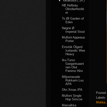
▼
lokakuuta
( 14 )
HB Hofbräu
Oktoberfestbi
er
To Øl Garden of
Eden
Nøgne Ø
Imperial Stout
Mufloni Appeaua
Porter
Einstök Ölgerd
Icelandic Wee
Heavy
Iku-Turso
Gargantuaani
nen Olut
Panimo Hiisi
Miljoonasade
Rokkarin Luu
APA
Olvi Xmas IPA
Posted
Mufloni Single
Labels:
Hop Simcoe
Mokka
Marsalkka