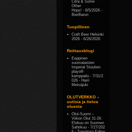
Citra & Some
Other
Hops!
- 8/5/2026
-
BierBaron
Tuopillinen
Craft Beer Helsinki
2026
- 6/26/2026
Reittausblogi
Eeppinen
suomalaisten
Imperial Stoutien
playoff-
kamppailu
- 7/31/2
026
- Harri
Metsäjoki
OLUTVERKKO –
uutisia ja tietoa
oluesta
Olut-Suomi –
Viikon Olut 31-26:
Elokuu on Suomen
Sahtikuu
- 7/27/202
6
- Toimittaja Editor