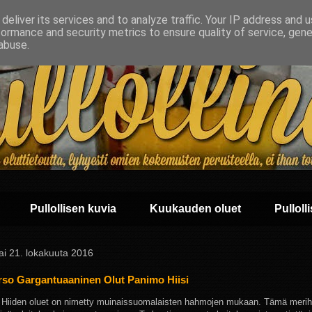
deliver its services and to analyze traffic. Your IP address and 
formance and security metrics to ensure quality of service, gen
abuse.
Pullollisen kuvia
Kuukauden oluet
Pullolli
ai 21. lokakuuta 2016
rso Gargantuaaninen Olut Panimo Hiisi
Hiiden oluet on nimetty muinaissuomalaisten hahmojen mukaan. Tämä merihir