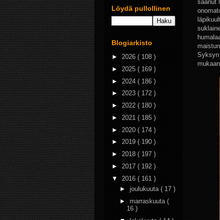
saanut 
Löydä pullollinen
onomatop
läpikuu
suklain
humalaa 
Blogiarkisto
maistun
Syksyn v
►
2026
( 108 )
mukaan, 
►
2025
( 169 )
►
2024
( 186 )
►
2023
( 172 )
►
2022
( 180 )
►
2021
( 185 )
►
2020
( 174 )
►
2019
( 190 )
►
2018
( 197 )
►
2017
( 192 )
▼
2016
( 161 )
►
joulukuuta
( 17 )
►
marraskuuta
(
16 )