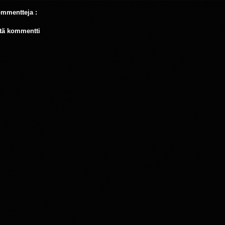
ommentteja :
tä kommentti