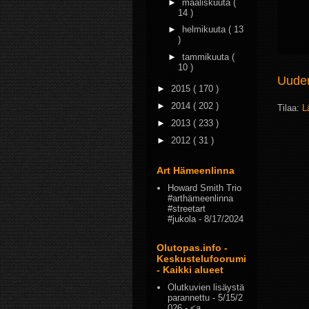
►
maaliskuuta
(
14 )
►
helmikuuta
( 13
)
►
tammikuuta
(
10 )
Uudem
►
2015
( 170 )
►
2014
( 202 )
Tilaa:
L
►
2013
( 233 )
►
2012
( 31 )
Art Hämeenlinna
Howard Smith Trio
#arthämeenlinna
#streetart
#jukola
- 8/17/2024
Olutopas.info -
Keskustelufoorumi
- Kaikki alueet
Olutkuvien lisäystä
parannettu
- 5/15/2
026
- <a