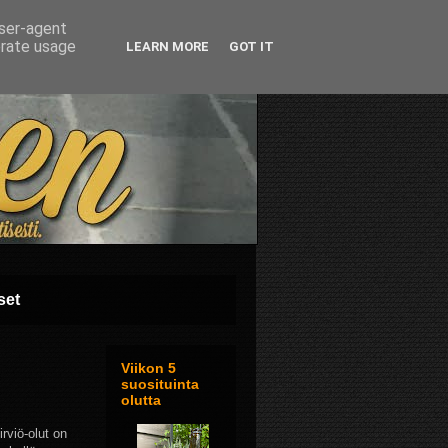
user-agent
erate usage
LEARN MORE
GOT IT
set
Viikon 5
suosituinta
olutta
viö-olut on