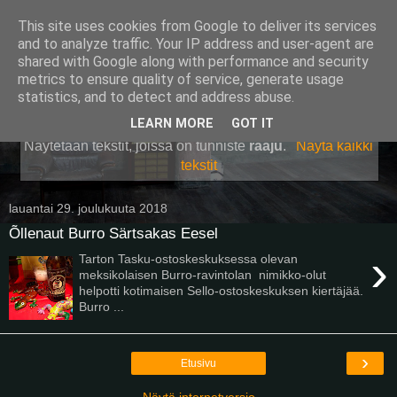
This site uses cookies from Google to deliver its services
Pullollinen
and to analyze traffic. Your IP address and user-agent are
shared with Google along with performance and security
metrics to ensure quality of service, generate usage
statistics, and to detect and address abuse.
▼
LEARN MORE
GOT IT
Näytetään tekstit, joissa on tunniste
raaju
.
Näytä kaikki
tekstit
lauantai 29. joulukuuta 2018
Õllenaut Burro Särtsakas Eesel
›
Tarton Tasku-ostoskeskuksessa olevan
meksikolaisen Burro-ravintolan nimikko-olut
helpotti kotimaisen Sello-ostoskeskuksen kiertäjää.
Burro ...
›
Etusivu
Näytä internetversio