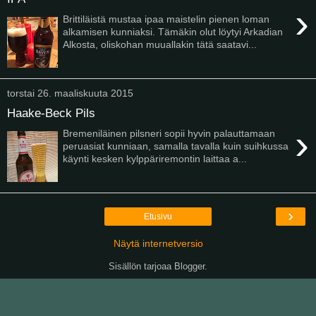
›
Brittiläistä mustaa ipaa maistelin pienen loman
alkamisen kunniaksi. Tämäkin olut löytyi Arkadian
Alkosta, oliskohan muuallakin tätä saatavi...
torstai 26. maaliskuuta 2015
Haake-Beck Pils
›
Bremeniläinen pilsneri sopii hyvin palauttamaan
peruasiat kunniaan, samalla tavalla kuin suihkussa
käynti kesken kylppäriremontin laittaa a...
›
Etusivu
Näytä internetversio
Sisällön tarjoaa
Blogger
.