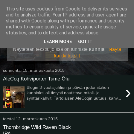
This site uses cookies from Google to deliver its services
Pullollinen
and to analyze traffic. Your IP address and user-agent are
shared with Google along with performance and security
metrics to ensure quality of service, generate usage
statistics, and to detect and address abuse.
▼
LEARN MORE
GOT IT
Näytetään tekstit, joissa on tunniste
kunnia
.
Näytä
kaikki tekstit
sunnuntai 15. marraskuuta 2015
AleCoq Kohviporter Tume Õlu
›
Blogin 3-vuotisjuhlien ja päivän judomitalien
kunniaksi oli tietysti nautittava mitali- ja
synttärikahvit. Tartolaisen AleCoqin uutuus, kahv...
torstai 12. marraskuuta 2015
Thornbridge Wild Raven Black
IPA