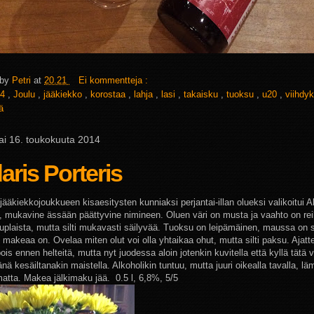
 by
Petri
at
20.21
Ei kommentteja :
4
,
Joulu
,
jääkiekko
,
korostaa
,
lahja
,
lasi
,
takaisku
,
tuoksu
,
u20
,
viihdy
ä
ai 16. toukokuuta 2014
aris Porteris
jääkiekkojoukkueen kisaesitysten kunniaksi perjantai-illan olueksi valikoitui A
s, mukavine ässään päättyvine nimineen. Oluen väri on musta ja vaahto on rei
uplaista, mutta silti mukavasti säilyvää. Tuoksu on leipämäinen, maussa on
ä, makeaa on. Ovelaa miten olut voi olla yhtaikaa ohut, mutta silti paksu. Ajatt
is ennen helteitä, mutta nyt juodessa aloin jotenkin kuvitella että kyllä tätä v
ä kesäiltanakin maistella. Alkoholikin tuntuu, mutta juuri oikealla tavalla, lä
atta. Makea jälkimaku jää.
0.5 l, 6,8%, 5/5