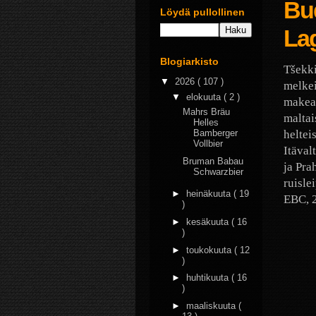
Bu
Löydä pullollinen
La
Blogiarkisto
Tšekki
▼
2026
( 107 )
melkei
▼
elokuuta
( 2 )
makeaa
Mahrs Bräu
maltai
Helles
heltei
Bamberger
Vollbier
Itäval
Bruman Babau
ja Pra
Schwarzbier
ruisle
►
heinäkuuta
( 19
EBC, 2
)
►
kesäkuuta
( 16
)
►
toukokuuta
( 12
)
►
huhtikuuta
( 16
)
►
maaliskuuta
(