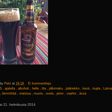
 by
Petri
at
19.19
Ei kommentteja :
5
,
ajatella
,
alkoholi
,
helle
,
ilta
,
jälkimaku
,
jääkiekko
,
kesä
,
kupla
,
Latvi
,
lämmittää
,
maistua
,
musta
,
ovela
,
piirre
,
vaahto
,
ässä
ai 21. helmikuuta 2014