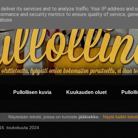
deliver its services and to analyze traffic. Your IP address and 
formance and security metrics to ensure quality of service, gen
abuse.
Pullollisen kuvia
Kuukauden oluet
Pullolli
Näytetään tekstit, joissa on tunniste
jääkiekko
.
Näytä kaikki teksti
 16. toukokuuta 2024