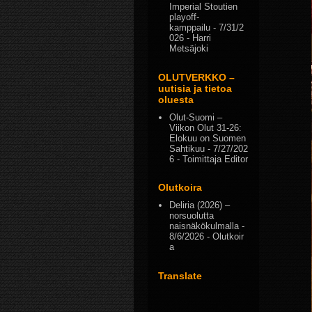
Imperial Stoutien
playoff-
kamppailu
- 7/31/2
026
- Harri
Metsäjoki
OLUTVERKKO –
uutisia ja tietoa
oluesta
Olut-Suomi –
Viikon Olut 31-26:
Elokuu on Suomen
Sahtikuu
- 7/27/202
6
- Toimittaja Editor
Olutkoira
Deliria (2026) –
norsuolutta
naisnäkökulmalla
-
8/6/2026
- Olutkoir
a
Translate