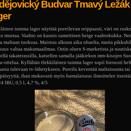
dějovický Budvar Tmavý Ležák
ger
läinen tumma lager näyttää poreilevan reippaasti, väri on ruske
n mustaa. Vaahto on kaunis samettinen beige vaahtokukka. Nen
 maltaan tuoksua. Maistuu alkuun aika ohuelta, mutta pikkuhi
suus valtaa makumaailmaa. Ostin oluen S-marketista ja nautisk
sellä takaterassilla, katsellen samalla jääkiekon mm-kisojen Su
ta-ottelua. Kyllähän tšekkiläinen tumma lager sopii hienosti he
hasta tulevaan tv-lähetykseen. Poreilu keventää maltaisuutta tai
ipäisyyttä, ihan mukavasti myös humalaisuus ilmoittelee itsestä
4 IBU, 0,5 l, 4,7 %, 4/5