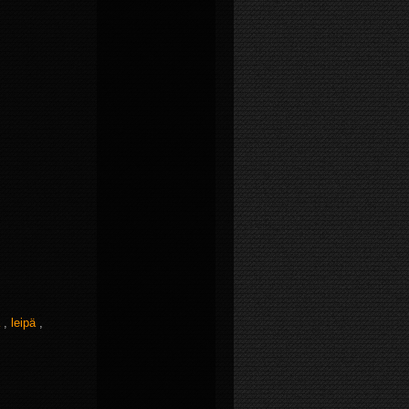
a
,
leipä
,