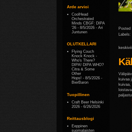
Arde arvioi
CoolHead
Orchestrated
Minds CBGF: DIPA
'26
- 8/5/2026
- Ari
Posted
Juntunen
Labels:
OLUTKELLARI
keskivi
Flying Couch
Knock Knock -
Käb
Who's There?
DIPA! DIPA WHO?
Citra & Some
Other
Välipäiv
Hops!
- 8/5/2026
-
kuivaa 
BierBaron
kuivaa,
loistava
Tuopillinen
paljastu
Craft Beer Helsinki
2026
- 6/26/2026
Reittausblogi
Eeppinen
suomalaisten