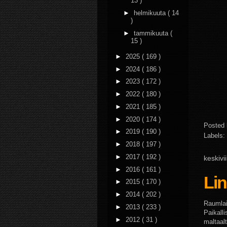
13 )
►
helmikuuta
( 14
)
►
tammikuuta
(
15 )
►
2025
( 169 )
►
2024
( 186 )
►
2023
( 172 )
►
2022
( 180 )
►
2021
( 185 )
►
2020
( 174 )
Posted
►
2019
( 190 )
Labels:
►
2018
( 197 )
►
2017
( 192 )
keskivi
►
2016
( 161 )
Li
►
2015
( 170 )
►
2014
( 202 )
Raumlais
►
2013
( 233 )
Paikall
►
2012
( 31 )
maltaal