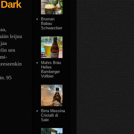
 Dark
Bruman
Babau
Schwarzbier
aa,
ään leijuu
ljaa
elin sen
omi-
Mahrs Bräu
lteeseenkin
Helles
Bamberger
Vollbier
än. 95
Birra Messina
Cristalli di
Sale