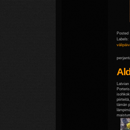
Posted
Labels:
välipäiv
perjant
Ald
Latvian 
Porteri
isohkok
piirteit
tämän po
lämpimän
maistum