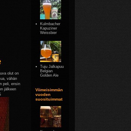
Kulmbacher
Kapuziner
Weissbier
e
Tuju Jalkapuu
Belgian
puva olut on
Golden Ale
sua, vähän
 peli, ensin
en jälkeen
Viimeisimmän
5
vuoden
suosituimmat