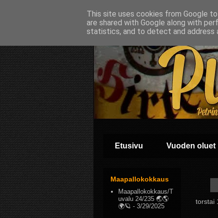
This site uses cookies from Google to 
are shared with Google along with per
statistics, and to detect and address 
Etusivu
Vuoden oluet
Maapallokokkaus
Maapallokokkaus/T
uvalu 24/235 🌏🌎
torstai
🌍🪐
- 3/29/2025