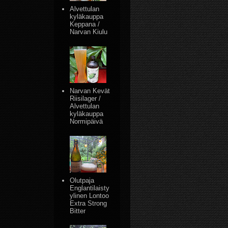
Alvettulan
kyläkauppa
Keppana /
Narvan Kiulu
Narvan Kevät
Riisilager /
Alvettulan
kyläkauppa
Normipäivä
Olutpaja
Englantilaisty
ylinen Lontoo
Extra Strong
Bitter