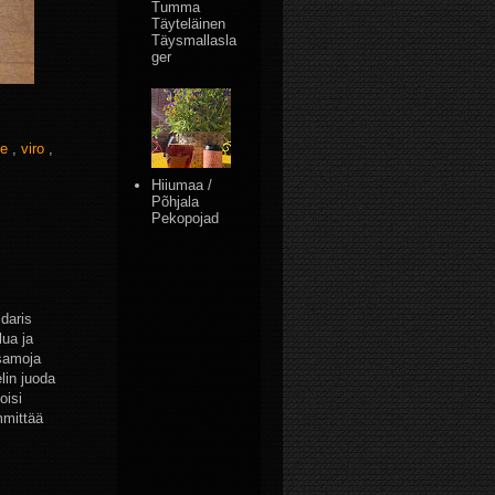
Tumma
Täyteläinen
Täysmallasla
ger
ke
,
viro
,
Hiiumaa /
Põhjala
Pekopojad
ldaris
lua ja
 samoja
elin juoda
oisi
mmittää