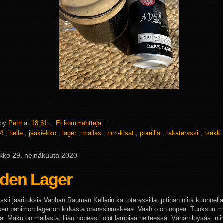
 by
Petri
at
18.31
Ei kommentteja :
4
,
helle
,
jääkiekko
,
lager
,
mallas
,
mm-kisat
,
poreilla
,
takaterassi
,
tsekk
ikko 29. heinäkuuta 2020
nden Lager
sii jaarituksia Vanhan Rauman Kellarin kattoterassilla, pitihän niitä kuunnella
isen panimon lager on kirkasta oranssinruskeaa. Vaahto on nopea. Tuoksuu m
ta. Maku on mallasta, liian nopeasti olut lämpiää helteessä. Vähän löysää, nii