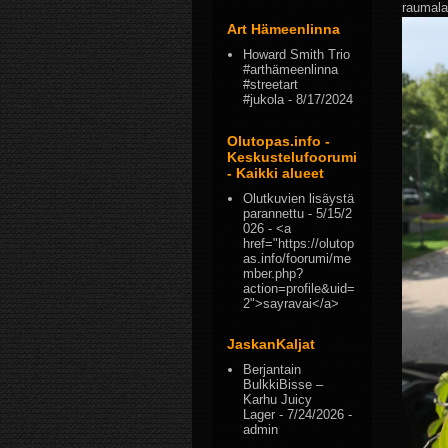
raumala
Art Hämeenlinna
Howard Smith Trio
#arthämeenlinna
#streetart
#jukola
- 8/17/2024
Olutopas.info -
Keskustelufoorumi
- Kaikki alueet
Olutkuvien lisäystä
parannettu
- 5/15/2
026
- <a
href="https://olutop
as.info/foorumi/me
mber.php?
action=profile&uid=
2">sayravai</a>
JaskanKaljat
Berjantain
BulkkiBisse –
Karhu Juicy
Lager
- 7/24/2026
-
admin