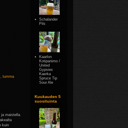
Schalander
Pils
Kaarlon
Kotipanimo /
United
Gypsies
Kaerka
i
,
tumma
Spruce Tip
Sour Ale
Kuukauden 5
suosituinta
 ja maistella.
akealta
n kuin