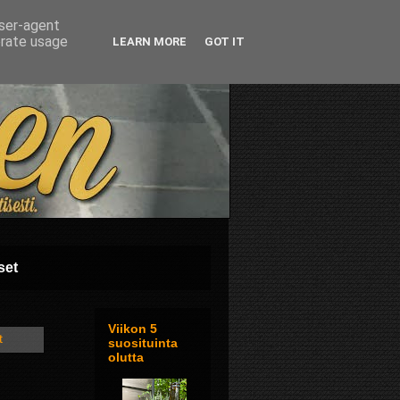
user-agent
erate usage
LEARN MORE
GOT IT
set
Viikon 5
t
suosituinta
olutta