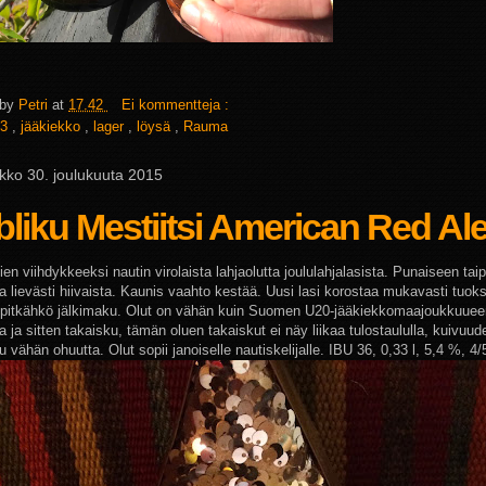
 by
Petri
at
17.42
Ei kommentteja :
3
,
jääkiekko
,
lager
,
löysä
,
Rauma
ikko 30. joulukuuta 2015
liku Mestiitsi American Red Al
ien viihdykkeeksi nautin virolaista lahjaolutta joululahjalasista. Punaiseen tai
ja lievästi hiivaista. Kaunis vaahto kestää. Uusi lasi korostaa mukavasti tuok
 pitkähkö jälkimaku. Olut on vähän kuin Suomen U20-jääkiekkomaajoukkuueen
a ja sitten takaisku, tämän oluen takaiskut ei näy liikaa tulostaululla, kuivuud
u vähän ohuutta. Olut sopii janoiselle nautiskelijalle. IBU 36, 0,33 l, 5,4 %, 4/