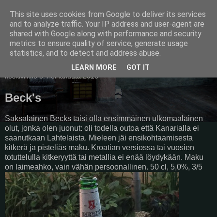
This site uses cookies from Google to deliver its services
Pullollinen
and to analyze traffic. Your IP address and user-agent are
shared with Google along with performance and security
metrics to ensure quality of service, generate usage
statistics, and to detect and address abuse.
▼
LEARN MORE
GOT IT
keskiviikko 3. heinäkuuta 2013
Beck's
Saksalainen Becks taisi olla ensimmäinen ulkomaalainen
olut, jonka olen juonut: oli todella outoa että Kanarialla ei
saanutkaan Lahtelaista. Mieleen jäi ensikohtaamisesta
kitkerä ja pisteliäs maku. Kroatian versiossa tai vuosien
totuttelulla kitkeryyttä tai metallia ei enää löydykään. Maku
on laimeahko, vain vähän persoonallinen. 50 cl, 5,0%, 3/5