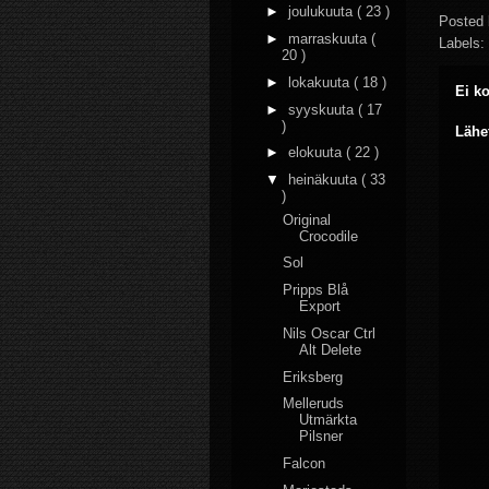
►
joulukuuta
( 23 )
Posted
►
marraskuuta
(
Labels:
20 )
►
lokakuuta
( 18 )
Ei k
►
syyskuuta
( 17
)
Lähe
►
elokuuta
( 22 )
▼
heinäkuuta
( 33
)
Original
Crocodile
Sol
Pripps Blå
Export
Nils Oscar Ctrl
Alt Delete
Eriksberg
Melleruds
Utmärkta
Pilsner
Falcon