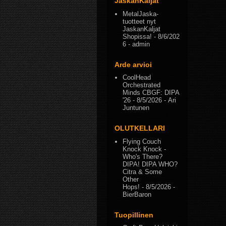
JaskanKaljat
MetalJaska-
tuotteet nyt
JaskanKaljat
Shopissa!
- 8/6/202
6
- admin
Arde arvioi
CoolHead
Orchestrated
Minds CBGF: DIPA
'26
- 8/5/2026
- Ari
Juntunen
OLUTKELLARI
Flying Couch
Knock Knock -
Who's There?
DIPA! DIPA WHO?
Citra & Some
Other
Hops!
- 8/5/2026
-
BierBaron
Tuopillinen