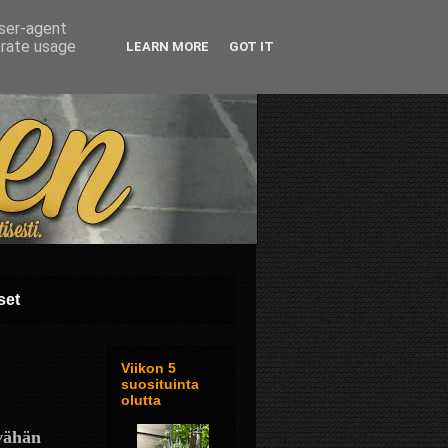
user-agent
erate usage
LEARN MORE
GOT IT
set
Viikon 5
suosituinta
olutta
 vähän