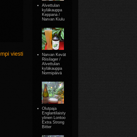
Alvettulan
kyläkauppa
Keppana /
Narvan Kiulu
mpi viesti
Narvan Kevät
Riisilager /
Alvettulan
kyläkauppa
Normipäivä
Olutpaja
Englantilaisty
ylinen Lontoo
Extra Strong
Bitter