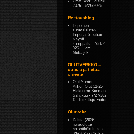
Craft Beer Helsinki
2026
- 6/26/2026
Reittausblogi
Eeppinen
suomalaisten
Imperial Stoutien
playoff-
kamppailu
- 7/31/2
026
- Harri
Metsäjoki
OLUTVERKKO –
uutisia ja tietoa
oluesta
Olut-Suomi –
Viikon Olut 31-26:
Elokuu on Suomen
Sahtikuu
- 7/27/202
6
- Toimittaja Editor
Olutkoira
Deliria (2026) –
norsuolutta
naisnäkökulmalla
-
8/6/2026
- Olutkoir