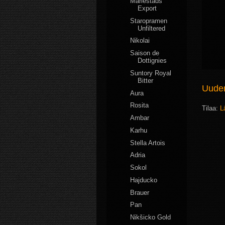
Mariestads
Export
Staropramen
Unfiltered
Nikolai
Saison de
Dottignies
Suntory Royal
Bitter
Uudem
Aura
Rosita
Tilaa:
L
Ambar
Karhu
Stella Artois
Adria
Sokol
Hajducko
Brauer
Pan
Nikšicko Gold