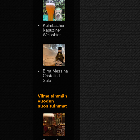
Kulmbacher
Kapuziner
Weissbier
Birra Messina
Cristalli di
Sale
Viimeisimmän
vuoden
suosituimmat