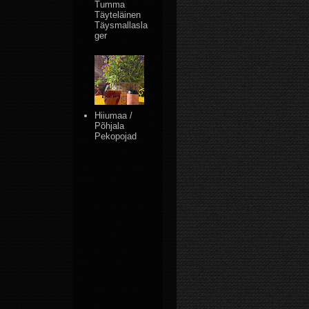
Tumma
Täyteläinen
Täysmallasla
ger
Hiiumaa /
Põhjala
Pekopojad