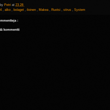
 by
Petri
at
23.28
4
,
alko
,
bolaget
,
iloinen
,
Makea
,
Ruotsi
,
sitrus
,
System
ommentteja :
tä kommentti