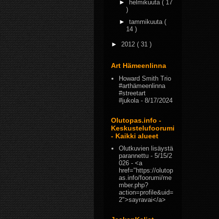
►
helmikuuta
( 17
)
►
tammikuuta
(
14 )
►
2012
( 31 )
Art Hämeenlinna
Howard Smith Trio
#arthämeenlinna
#streetart
#jukola
- 8/17/2024
Olutopas.info -
Keskustelufoorumi
- Kaikki alueet
Olutkuvien lisäystä
parannettu
- 5/15/2
026
- <a
href="https://olutop
as.info/foorumi/me
mber.php?
action=profile&uid=
2">sayravai</a>