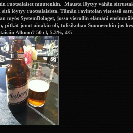
uin ruotsalaiset muutenkin. Mausta löytyy vähän sitrusta
 sitä löytyy ruotsalaisista. Tämän ravintolan vieressä satt
an myös SystemBolaget, jossa vierailin elämäni ensimmäi
n, pitkät jonot ainakin oli, tulisikohan Suomeenkin jos kes
ttäisiin Alkoon? 50 cl, 5.3%, 4/5