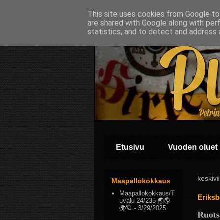
This site uses cookies from Google to 
are shared with Google along with per
statistics, and to detect and address 
Etusivu
Vuoden oluet
keskivi
Maapallokokkaus
Maapallokokkaus/T
Eriksb
uvalu 24/235 🌏🌎
🌍🪐
- 3/29/2025
Ruotsa