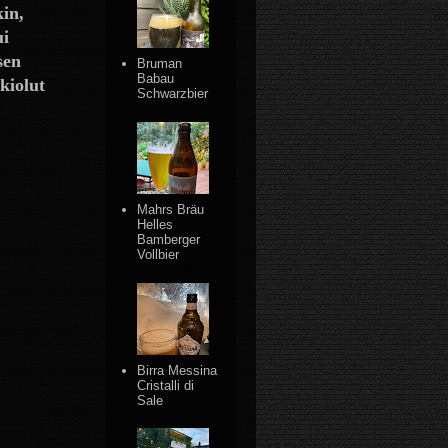
kin,
ui
sen
Bruman
Babau
kiolut
Schwarzbier
Mahrs Bräu
Helles
Bamberger
Vollbier
Birra Messina
Cristalli di
Sale