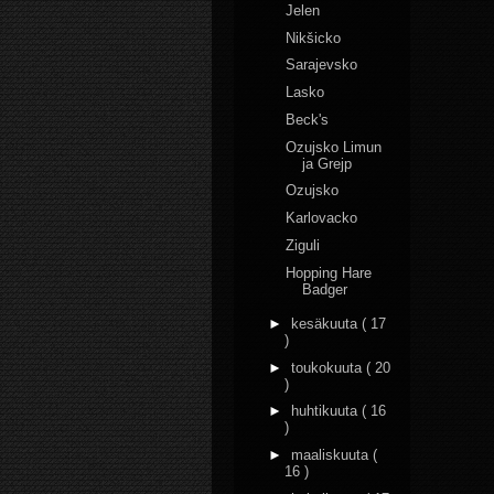
Jelen
Nikšicko
Sarajevsko
Lasko
Beck's
Ozujsko Limun
ja Grejp
Ozujsko
Karlovacko
Ziguli
Hopping Hare
Badger
►
kesäkuuta
( 17
)
►
toukokuuta
( 20
)
►
huhtikuuta
( 16
)
►
maaliskuuta
(
16 )