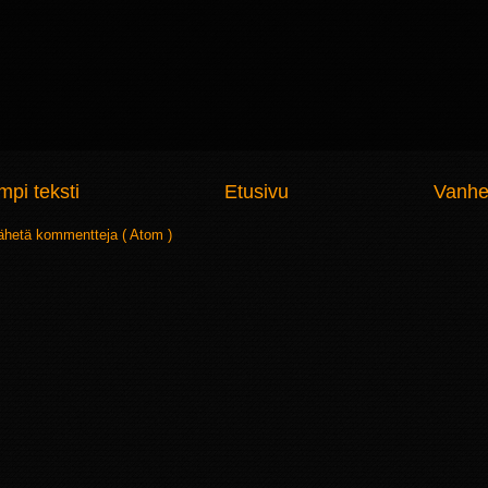
pi teksti
Etusivu
Vanhe
ähetä kommentteja ( Atom )