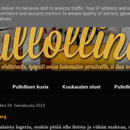
deliver its services and to analyze traffic. Your IP address and 
formance and security metrics to ensure quality of service, gen
abuse.
Pullollisen kuvia
Kuukauden oluet
Pullolli
ikko 24. heinäkuuta 2013
erg
laista lageria, senkin pitää olla iloista ja vähän makeaa,