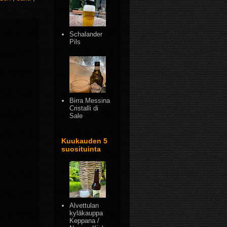
Schalander
Pils
Birra Messina
Cristalli di
Sale
Kuukauden 5
suosituinta
Alvettulan
kyläkauppa
Keppana /