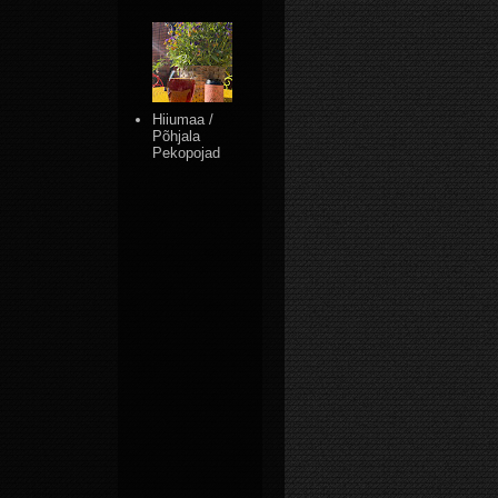
Hiiumaa /
Põhjala
Pekopojad