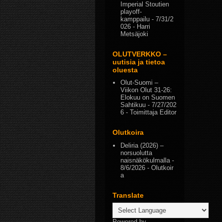
Imperial Stoutien
playoff-
kamppailu
- 7/31/2
026
- Harri
Metsäjoki
OLUTVERKKO –
uutisia ja tietoa
oluesta
Olut-Suomi –
Viikon Olut 31-26:
Elokuu on Suomen
Sahtikuu
- 7/27/202
6
- Toimittaja Editor
Olutkoira
Deliria (2026) –
norsuolutta
naisnäkökulmalla
-
8/6/2026
- Olutkoir
a
Translate
Powered by