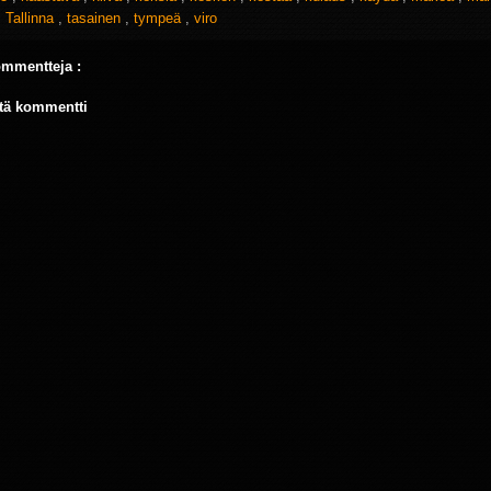
,
Tallinna
,
tasainen
,
tympeä
,
viro
ommentteja :
tä kommentti