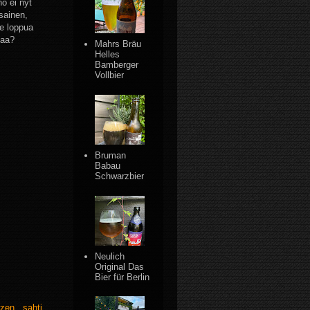
no ei nyt
sainen,
e loppua
paa?
Mahrs Bräu
Helles
Bamberger
Vollbier
Bruman
Babau
Schwarzbier
Neulich
Original Das
Bier für Berlin
rzen
,
sahti
,