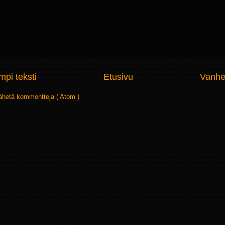
pi teksti
Etusivu
Vanhe
ähetä kommentteja ( Atom )