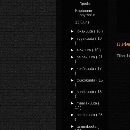
Njuufa
Kapteenin
pöytäolut
13 Guns
►
lokakuuta
( 18 )
►
syyskuuta
( 10
)
Uudem
►
elokuuta
( 16 )
Tilaa:
L
►
heinäkuuta
( 21
)
►
kesäkuuta
( 17
)
►
toukokuuta
( 15
)
►
huhtikuuta
( 18
)
►
maaliskuuta
(
17 )
►
helmikuuta
( 25
)
►
tammikuuta
(