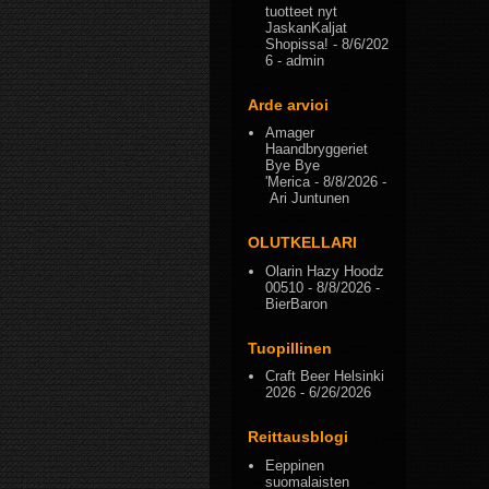
tuotteet nyt
JaskanKaljat
Shopissa!
- 8/6/202
6
- admin
Arde arvioi
Amager
Haandbryggeriet
Bye Bye
'Merica
- 8/8/2026
-
Ari Juntunen
OLUTKELLARI
Olarin Hazy Hoodz
00510
- 8/8/2026
-
BierBaron
Tuopillinen
Craft Beer Helsinki
2026
- 6/26/2026
Reittausblogi
Eeppinen
suomalaisten