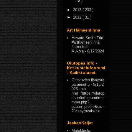
18 )
►
2013
( 233 )
►
2012
( 31 )
Art Hämeenlinna
Howard Smith Trio
#arthämeenlinna
#streetart
#jukola
- 8/17/2024
Olutopas.info -
Keskustelufoorumi
- Kaikki alueet
Olutkuvien lisäystä
parannettu
- 5/15/2
026
- <a
href="https://olutop
as.info/foorumi/me
mber.php?
action=profile&uid=
2">sayravai</a>
JaskanKaljat
MetalJaska-