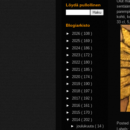
Olut mai
Löydä pullollinen
sentään
parempi
kohti, 
33 cl, 5
Blogiarkisto
►
2026
( 108 )
►
2025
( 169 )
►
2024
( 186 )
►
2023
( 172 )
►
2022
( 180 )
►
2021
( 185 )
►
2020
( 174 )
►
2019
( 190 )
►
2018
( 197 )
►
2017
( 192 )
►
2016
( 161 )
►
2015
( 170 )
▼
2014
( 202 )
Posted
►
joulukuuta
( 14 )
Labels: