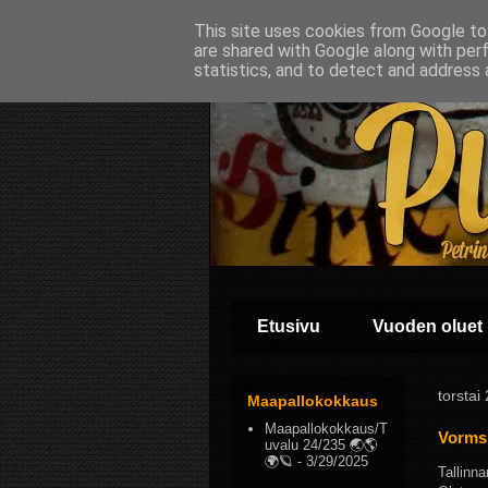
This site uses cookies from Google to 
are shared with Google along with per
statistics, and to detect and address 
Etusivu
Vuoden oluet
torstai
Maapallokokkaus
Maapallokokkaus/T
Vormsi
uvalu 24/235 🌏🌎
🌍🪐
- 3/29/2025
Tallinn