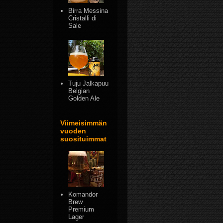
Birra Messina
Cristalli di
Sale
Tuju Jalkapuu
Belgian
Golden Ale
Viimeisimmän
vuoden
suosituimmat
Komandor
Brew
Premium
Lager