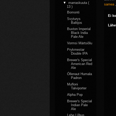
▼
marraskuuta
(
samea
13 )
Bomonti
Ei k
Svyturys
Baltijos
Lähe
Buxton Imperial
Black India
Pale Ale
Vormsi Märtsiõlu
Prykmestar
Double IPA
Brewer's Special
American Red
Ale
Óllenaut Humala
Padron
Mufloni
Talviporter
Alpha Pop
Brewer's Special
Indian Pale
Ale
Lehe Lõbus