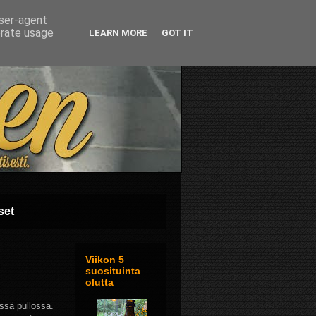
user-agent
erate usage
LEARN MORE
GOT IT
set
Viikon 5
suosituinta
olutta
ssä pullossa.