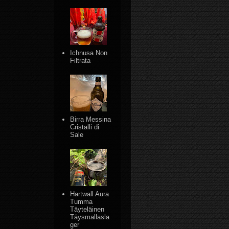
Ichnusa Non
Filtrata
Birra Messina
Cristalli di
Sale
Hartwall Aura
Tumma
Täyteläinen
Täysmallasla
ger