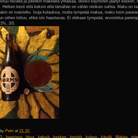
stuu hiivalta ja jotenkin makealta yhtaikaa, olisiko käyminen jäänyt kesken, 
. Hetken kesti että keksin että tämähän on vähän niinkuin sahtia. Maku on ta
akin on maisteltu. Isoja kulauksia, mutta tympeää makua, maku tosin parane
kun siihen tottuu, ehkä siis haastavaa. Ei olekaan tympeää, arvostelua parem
,3%, 3/5
 by
Petri
at
21.10
3
,
haastava
,
hiiva
,
keksiä
,
kesken
,
kestää
,
kulaus
,
käydä
,
Makea
,
mä