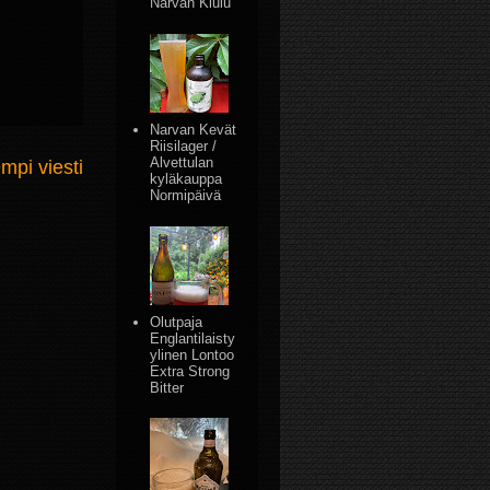
Narvan Kiulu
Narvan Kevät
Riisilager /
Alvettulan
mpi viesti
kyläkauppa
Normipäivä
Olutpaja
Englantilaisty
ylinen Lontoo
Extra Strong
Bitter