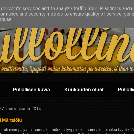
deliver its services and to analyze traffic. Your IP address and 
formance and security metrics to ensure quality of service, gen
abuse.
Pullollisen kuvia
Kuukauden oluet
Pullolli
 27. marraskuuta 2014
 Märtsiõlu
an tuliainen paljastui sameaksi märzen-tyyppiseksi sameaksi olueksi tyylikkää