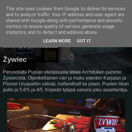
This site uses cookies from Google to deliver its services
Pullollinen
and to analyze traffic. Your IP address and user-agent are
shared with Google along with performance and security
metrics to ensure quality of service, generate usage
statistics, and to detect and address abuse.
▼
LEARN MORE
GOT IT
keskiviikko 5. joulukuuta 2012
Żywiec
Perusolutta Puolan eteläosasta tekee Archduken panimo
Żywiecistä. Oljenkeltainen väri ja maku jotenkin Karjalan ja
Pilsner Uruquellin välistä, halfandhalf tai jotain. Puolen litran
pullo ja 5.6% ja 4/5. Kirpeän tylppä sanoisi joku asiantuntija.