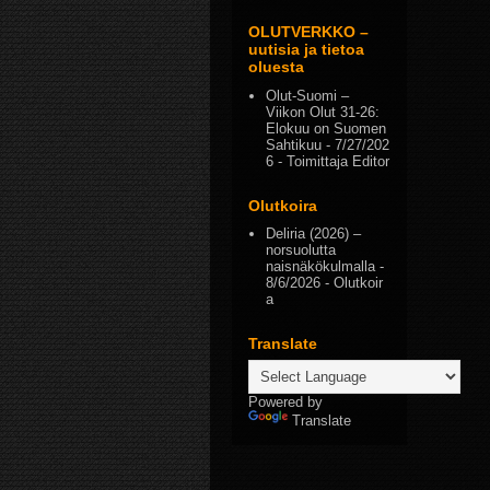
OLUTVERKKO –
uutisia ja tietoa
oluesta
Olut-Suomi –
Viikon Olut 31-26:
Elokuu on Suomen
Sahtikuu
- 7/27/202
6
- Toimittaja Editor
Olutkoira
Deliria (2026) –
norsuolutta
naisnäkökulmalla
-
8/6/2026
- Olutkoir
a
Translate
Powered by
Translate