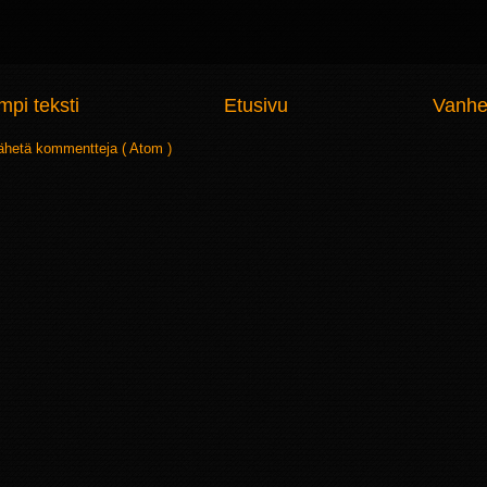
pi teksti
Etusivu
Vanhe
ähetä kommentteja ( Atom )