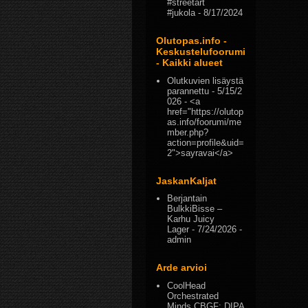
#streetart
#jukola
- 8/17/2024
Olutopas.info -
Keskustelufoorumi
- Kaikki alueet
Olutkuvien lisäystä
parannettu
- 5/15/2
026
- <a
href="https://olutop
as.info/foorumi/me
mber.php?
action=profile&uid=
2">sayravai</a>
JaskanKaljat
Berjantain
BulkkiBisse –
Karhu Juicy
Lager
- 7/24/2026
-
admin
Arde arvioi
CoolHead
Orchestrated
Minds CBGF: DIPA