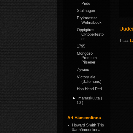
Pride
Stallhagen
Prykmestar
Wehnäbock
Uudem
Oppigårds
Oktoberfestbi
er
Tilaa:
L
1795
Mongozo
Premium
Pilsener
Żywiec
Victory ale
(Batemans)
Hop Head Red
►
marraskuuta
(
10 )
Art Hämeenlinna
Howard Smith Trio
#arthämeenlinna