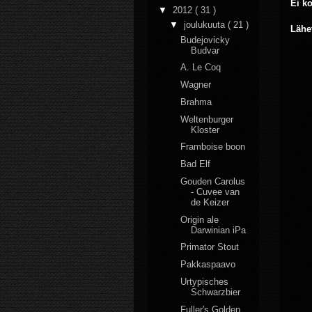
Ei k
▼
2012
( 31 )
▼
joulukuuta
( 21 )
Lähe
Budejovicky
Budvar
A. Le Coq
Wagner
Brahma
Weltenburger
Kloster
Framboise boon
Bad Elf
Gouden Carolus
- Cuvee van
de Keizer
Origin ale
Darwinian iPa
Primator Stout
Pakkaspaavo
Urtypisches
Schwarzbier
Fuller's Golden