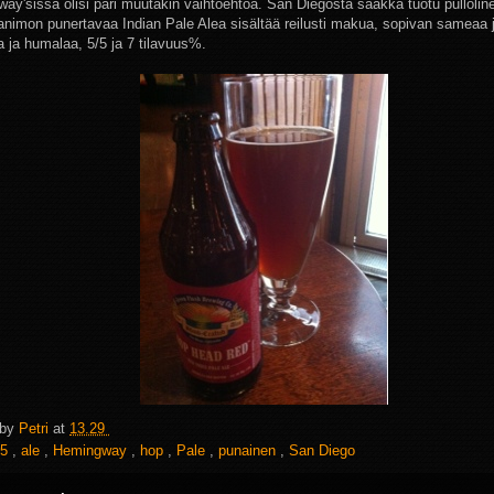
ay'sissa olisi pari muutakin vaihtoehtoa. San Diegosta saakka tuotu pulloli
animon punertavaa Indian Pale Alea sisältää reilusti makua, sopivan sameaa
a ja humalaa, 5/5 ja 7 tilavuus%.
 by
Petri
at
13.29
5
,
ale
,
Hemingway
,
hop
,
Pale
,
punainen
,
San Diego