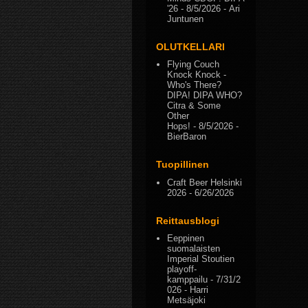
'26
- 8/5/2026
- Ari
Juntunen
OLUTKELLARI
Flying Couch
Knock Knock -
Who's There?
DIPA! DIPA WHO?
Citra & Some
Other
Hops!
- 8/5/2026
-
BierBaron
Tuopillinen
Craft Beer Helsinki
2026
- 6/26/2026
Reittausblogi
Eeppinen
suomalaisten
Imperial Stoutien
playoff-
kamppailu
- 7/31/2
026
- Harri
Metsäjoki