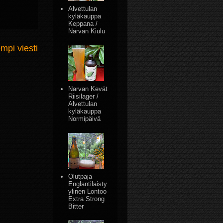
Alvettulan
kyläkauppa
Keppana /
Narvan Kiulu
mpi viesti
Narvan Kevät
Riisilager /
Alvettulan
kyläkauppa
Normipäivä
Olutpaja
Englantilaisty
ylinen Lontoo
Extra Strong
Bitter