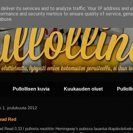
deliver its services and to analyze traffic. Your IP address and 
formance and security metrics to ensure quality of service, gen
abuse.
Pullollisen kuvia
Kuukauden oluet
Pullolli
i 1. joulukuuta 2012
ead Red
d Read 0,33 l pullosta nautittiin Hemingway's pubissa lauantai-iltapäiväolueks