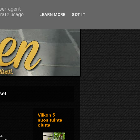
user-agent
erate usage
LEARN MORE
GOT IT
set
Viikon 5
suosituinta
olutta
i.