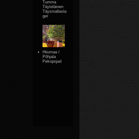
Tumma
Täyteläinen
Täysmallasla
ger
Hiiumaa /
Põhjala
Pekopojad