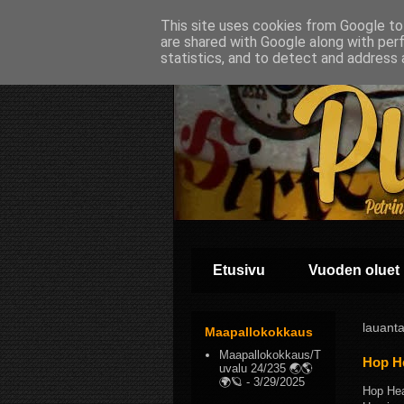
This site uses cookies from Google to 
are shared with Google along with per
statistics, and to detect and address 
Etusivu
Vuoden oluet
lauanta
Maapallokokkaus
Maapallokokkaus/T
Hop H
uvalu 24/235 🌏🌎
🌍🪐
- 3/29/2025
Hop Hea