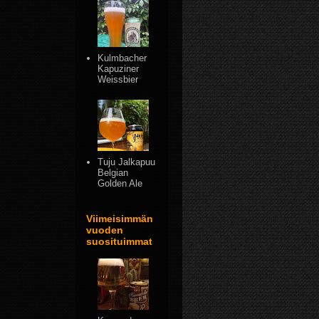
Kulmbacher
Kapuziner
Weissbier
Tuju Jalkapuu
Belgian
Golden Ale
Viimeisimmän
vuoden
suosituimmat