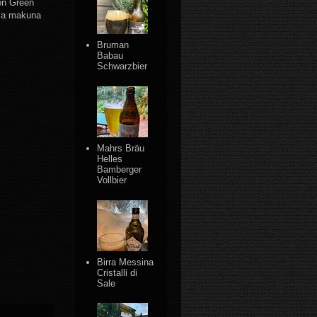
nen Green
 ja makuna
Bruman
Babau
Schwarzbier
Mahrs Bräu
Helles
Bamberger
Vollbier
Birra Messina
Cristalli di
Sale