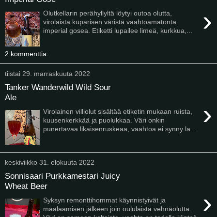
›
Olutkellarin perähyllyltä löytyi outoa olutta,
virolaista kuparisen väristä vaahtoamatonta
imperial gosea. Etiketti lupailee limeä, kurkkua,...
2 kommenttia:
tiistai 29. marraskuuta 2022
Tanker Wanderwild Wild Sour
Ale
›
Virolainen villiolut sisältää etiketin mukaan ruista,
kuusenkerkkää ja puolukkaa. Väri onkin
punertavaa likaisenruskeaa, vaahtoa ei synny la...
keskiviikko 31. elokuuta 2022
Sonnisaari Purkkamestari Juicy
Wheat Beer
›
Syksyn remonttihommat käynnistyivät ja
maalaamisen jälkeen join oululaista vehnäolutta.