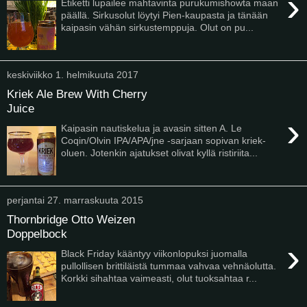
›
Etiketti lupailee mahtavinta purukumishowta maan
päällä. Sirkusolut löytyi Pien-kaupasta ja tänään
kaipasin vähän sirkustemppuja. Olut on pu...
keskiviikko 1. helmikuuta 2017
Kriek Ale Brew With Cherry
Juice
›
Kaipasin nautiskelua ja avasin sitten A. Le
Coqin/Olvin IPA/APA/jne -sarjaan sopivan kriek-
oluen. Jotenkin ajatukset olivat kyllä ristiriita...
perjantai 27. marraskuuta 2015
Thornbridge Otto Weizen
Doppelbock
›
Black Friday kääntyy viikonlopuksi juomalla
pullollisen brittiläistä tummaa vahvaa vehnäolutta.
Korkki sihahtaa vaimeasti, olut tuoksahtaa r...