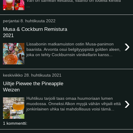
Väri on samean keltaista, vaahto on todella kiinteä
...
perjantai 8. huhtikuuta 2022
Musa & Cockburn Remistura
2021
›
Lissabonin matkamuiston ostin Musa-panimon
baarista. Arvonta osui belgityyppistä golden aleen,
joka on tehty Cockburnsin viinikellarin kanss...
keskiviikko 28. huhtikuuta 2021
Uiltje Piewee the Pineapple
Weizen
›
Huhtikuu tarjoili taas omaa huumoriaan lumen
muodossa. Onneksi Alkon myyjä vähän vihjaili että
jonkinlainen uhka tai mahdollisuus voisi tämä...
1 kommentti: