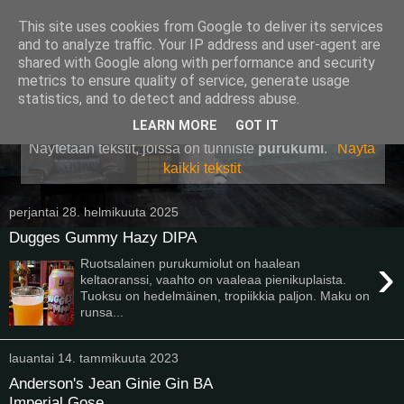
This site uses cookies from Google to deliver its services
Pullollinen
and to analyze traffic. Your IP address and user-agent are
shared with Google along with performance and security
metrics to ensure quality of service, generate usage
statistics, and to detect and address abuse.
▼
LEARN MORE
GOT IT
Näytetään tekstit, joissa on tunniste
purukumi
.
Näytä
kaikki tekstit
perjantai 28. helmikuuta 2025
Dugges Gummy Hazy DIPA
›
Ruotsalainen purukumiolut on haalean
keltaoranssi, vaahto on vaaleaa pienikuplaista.
Tuoksu on hedelmäinen, tropiikkia paljon. Maku on
runsa...
lauantai 14. tammikuuta 2023
Anderson's Jean Ginie Gin BA
Imperial Gose