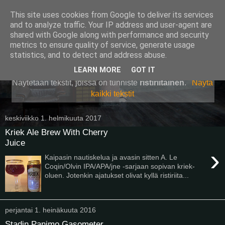
This site uses cookies from Google to deliver its services
Pullollinen
and to analyze traffic. Your IP address and user-agent are
shared with Google along with performance and security
metrics to ensure quality of service, generate usage
statistics, and to detect and address abuse.
▼
LEARN MORE
GOT IT
Näytetään tekstit, joissa on tunniste
ristiriitainen
.
Näytä
kaikki tekstit
keskiviikko 1. helmikuuta 2017
Kriek Ale Brew With Cherry
Juice
›
Kaipasin nautiskelua ja avasin sitten A. Le
Coqin/Olvin IPA/APA/jne -sarjaan sopivan kriek-
oluen. Jotenkin ajatukset olivat kyllä ristiriita...
perjantai 1. heinäkuuta 2016
Stadin Panimo Gasometer