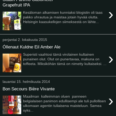
Grapefruit IPA
›
Kesäloman alkamisen kunniaksi blogistin oli taas
pakko uhrautua ja maistaa jotain hyvää olutta.
Helsingin kaasukellojen siimeksestä on lähte...
perjantai 2. lokakuuta 2015
Óllenaut Kuldne Eil Amber Ale
›
Superisti vaahtosi tämä virolainen kultainen
punainen olut. Olut on punertavaa, makuna on
toffeeta. Miksiköhän tämä on nimetty kultaiseksi. ...
lauantai 15. helmikuuta 2014
Bon Secours Bière Vivante
›
Maailman kalleimman oluen panneen
belgialaisen panimon edullisempi ale tuli pullollisen
ulkomaan agentin tuliaisena maisteluun. Samea
syks...