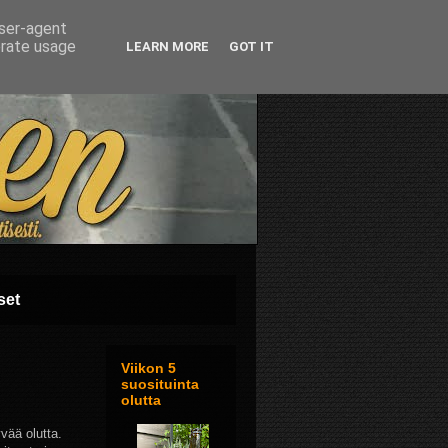
user-agent
erate usage
LEARN MORE
GOT IT
set
Viikon 5
suosituinta
olutta
vää olutta.