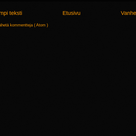
pi teksti
Etusivu
Vanhe
ähetä kommentteja ( Atom )