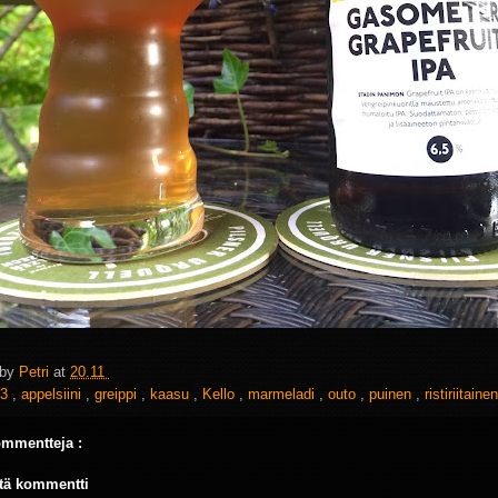
 by
Petri
at
20.11
3
,
appelsiini
,
greippi
,
kaasu
,
Kello
,
marmeladi
,
outo
,
puinen
,
ristiriitaine
ommentteja :
tä kommentti