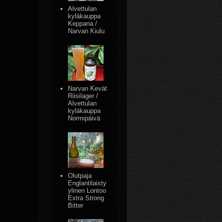
Alvettulan
kyläkauppa
Keppana /
Narvan Kiulu
Narvan Kevät
Riisilager /
Alvettulan
kyläkauppa
Normipäivä
Olutpaja
Englantilaisty
ylinen Lontoo
Extra Strong
Bitter