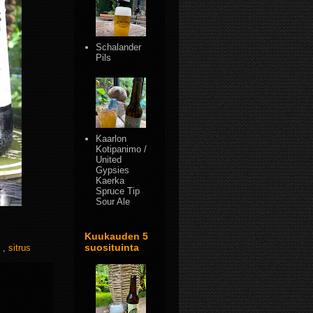
Schalander
Pils
Kaarlon
Kotipanimo /
United
Gypsies
Kaerka
Spruce Tip
Sour Ale
Kuukauden 5
suosituinta
n
,
sitrus