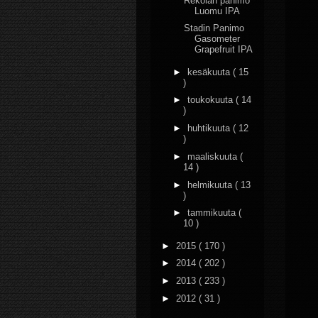
Rekolan panimo
Luomu IPA
Stadin Panimo
Gasometer
Grapefruit IPA
►
kesäkuuta
( 15
)
►
toukokuuta
( 14
)
►
huhtikuuta
( 12
)
►
maaliskuuta
(
14 )
►
helmikuuta
( 13
)
►
tammikuuta
(
10 )
►
2015
( 170 )
►
2014
( 202 )
►
2013
( 233 )
►
2012
( 31 )