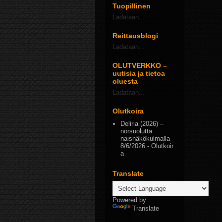
Tuopillinen
Ladataan...
Reittausblogi
Ladataan...
OLUTVERKKO –
uutisia ja tietoa
oluesta
Ladataan...
Olutkoira
Deliria (2026) –
norsuolutta
naisnäkökulmalla
-
8/6/2026
- Olutkoir
a
Translate
Powered by
Translate