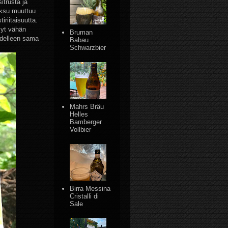
itrusta ja
uoksu muuttuu
iriitaisuutta.
syt vähän
Bruman
 edelleen sama
Babau
Schwarzbier
Mahrs Bräu
Helles
Bamberger
Vollbier
Birra Messina
Cristalli di
Sale