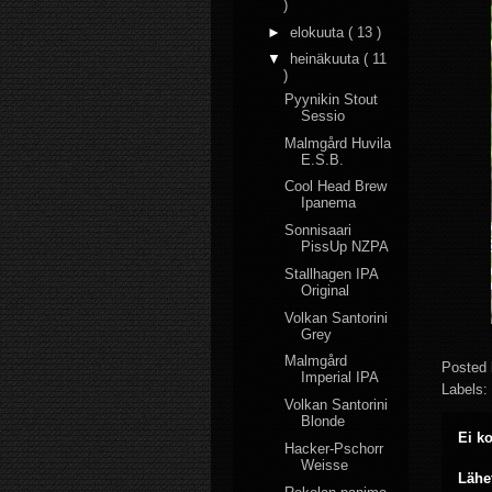
)
►
elokuuta
( 13 )
▼
heinäkuuta
( 11
)
Pyynikin Stout
Sessio
Malmgård Huvila
E.S.B.
Cool Head Brew
Ipanema
Sonnisaari
PissUp NZPA
Stallhagen IPA
Original
Volkan Santorini
Grey
Malmgård
Posted
Imperial IPA
Labels:
Volkan Santorini
Blonde
Ei k
Hacker-Pschorr
Weisse
Lähe