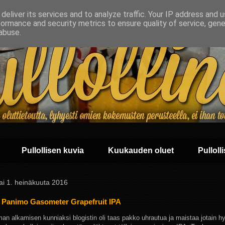
deliver its services and to analyze traffic. Your IP address and 
formance and security metrics to ensure quality of service, gen
abuse.
Pullollisen kuvia
Kuukauden oluet
Pullolli
ai 1. heinäkuuta 2016
 Panimo Gasometer Grapefruit IPA
an alkamisen kunniaksi blogistin oli taas pakko uhrautua ja maistaa jotain hy