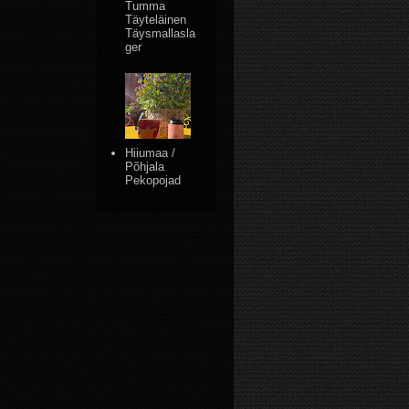
Tumma
Täyteläinen
Täysmallasla
ger
Hiiumaa /
Põhjala
Pekopojad