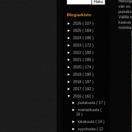
Helsing
väri on
puiseksi
Blogiarkisto
Välillä 
kaasua 
►
2026
( 107 )
ristirii
►
2025
( 169 )
►
2024
( 186 )
►
2023
( 172 )
►
2022
( 180 )
►
2021
( 185 )
►
2020
( 174 )
►
2019
( 190 )
►
2018
( 197 )
►
2017
( 192 )
▼
2016
( 161 )
►
joulukuuta
( 17 )
►
marraskuuta
(
16 )
►
lokakuuta
( 14 )
►
syyskuuta
( 12