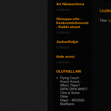
Art Hämeenlinna
Ladataan...
Uudem
Olutopas.info -
Tilaa:
L
Keskustelufoorumi
- Kaikki alueet
Ladataan...
JaskanKaljat
Ladataan...
Arde arvioi
Ladataan...
OLUTKELLARI
Flying Couch
Knock Knock -
Who's There?
DIPA! DIPA WHO?
Citra & Some
Other
Hops!
- 8/5/2026
-
BierBaron