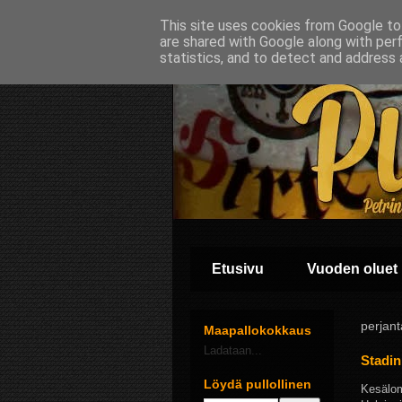
This site uses cookies from Google to 
are shared with Google along with per
statistics, and to detect and address 
Etusivu
Vuoden oluet
perjant
Maapallokokkaus
Ladataan...
Stadin
Löydä pullollinen
Kesälom