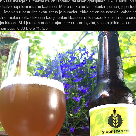
in kaasukellojen siimeksestä on lähtenyt tällainen greippinen IPA. Tuoksu on s
, olisiko appelsiiinimarmelaadinen. Maku on kuitenkin jotenkin puinen, jopa t
. Jotenkin tuntuu riitelevän sitrus ja humalat, ehkä se on haussakin, vähän rist
tulee mieleen että olikohan lasi jotenkin likainen, ehkä kaasukelloista on pääs
joukkoon. Silti jotenkin oudosti ajattelee että on hyvää, vaikka jälkimaku on
tainen puu. 0,33 l, 6,5 %, 3/5