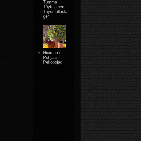
Tumma
Täyteläinen
Täysmallasla
ger
Hiiumaa /
Põhjala
Pekopojad