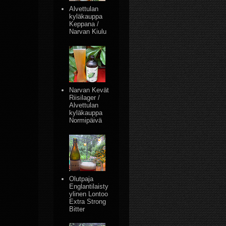
Alvettulan
kyläkauppa
Keppana /
Narvan Kiulu
Narvan Kevät
Riisilager /
Alvettulan
kyläkauppa
Normipäivä
Olutpaja
Englantilaisty
ylinen Lontoo
Extra Strong
Bitter