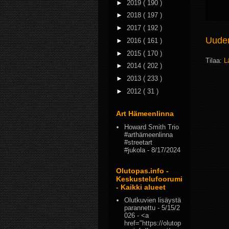
►
2019
( 190 )
►
2018
( 197 )
►
2017
( 192 )
Uudem
►
2016
( 161 )
►
2015
( 170 )
Tilaa:
L
►
2014
( 202 )
►
2013
( 233 )
►
2012
( 31 )
Art Hämeenlinna
Howard Smith Trio
#arthämeenlinna
#streetart
#jukola
- 8/17/2024
Olutopas.info -
Keskustelufoorumi
- Kaikki alueet
Olutkuvien lisäystä
parannettu
- 5/15/2
026
- <a
href="https://olutop