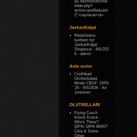
as.info/foorumi/me
mber.php?
action=profile&uid=
2">sayravai</a>
JaskanKaljat
MetalJaska-
tuotteet nyt
JaskanKaljat
Shopissa!
- 8/6/202
6
- admin
Arde arvioi
CoolHead
Orchestrated
Minds CBGF: DIPA
'26
- 8/5/2026
- Ari
Juntunen
OLUTKELLARI
Flying Couch
Knock Knock -
Who's There?
DIPA! DIPA WHO?
Citra & Some
Other