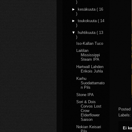
)
►
kesäkuuta
( 16
)
►
toukokuuta
( 14
)
▼
huhtikuuta
( 13
)
Iso-Kallan Tuco
Laitilan
Mississippi
Steam IPA
Hartwall Lahden
Erikois Juhla
Karhu
Suodattamato
n Pils
Stone IPA
Sori & Dois
Corvos Lost
Posted
Crow
Labels:
Elderflower
Saison
Nokian Keisari
Ei k
Pils