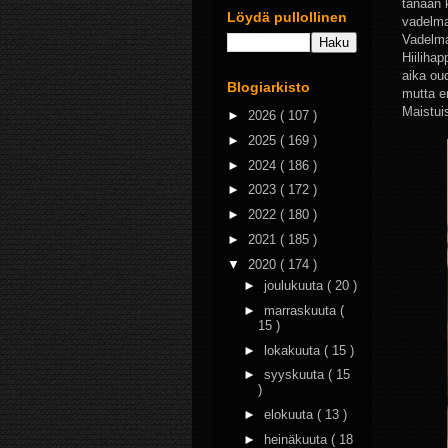
tänään 
Löydä pullollinen
vadelma
Vadelma
Hiilihap
aika ou
Blogiarkisto
mutta e
Maistui
►
2026
( 107 )
►
2025
( 169 )
►
2024
( 186 )
►
2023
( 172 )
►
2022
( 180 )
►
2021
( 185 )
▼
2020
( 174 )
►
joulukuuta
( 20 )
►
marraskuuta
(
15 )
►
lokakuuta
( 15 )
►
syyskuuta
( 15
)
►
elokuuta
( 13 )
►
heinäkuuta
( 18