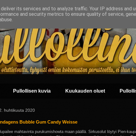
deliver its services and to analyze traffic. Your IP address and 
formance and security metrics to ensure quality of service, gen
abuse.
Pullollisen kuvia
Kuukauden oluet
Pullolli
 2. huhtikuuta 2020
ndagens Bubble Gum Candy Weisse
i lupailee mahtavinta purukumishowta maan päällä. Sirkusolut löytyi Pien-kaup