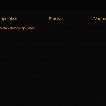
pi teksti
Etusivu
Vanhe
ähetä kommentteja ( Atom )