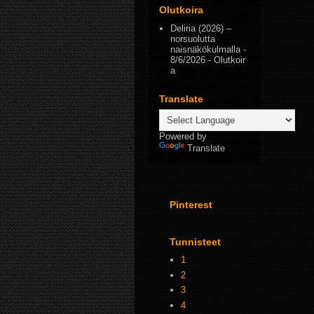
Olutkoira
Deliria (2026) –
norsuolutta
naisnäkökulmalla
-
8/6/2026
- Olutkoir
a
Translate
Powered by
Translate
Pinterest
Tunnisteet
1
2
3
4