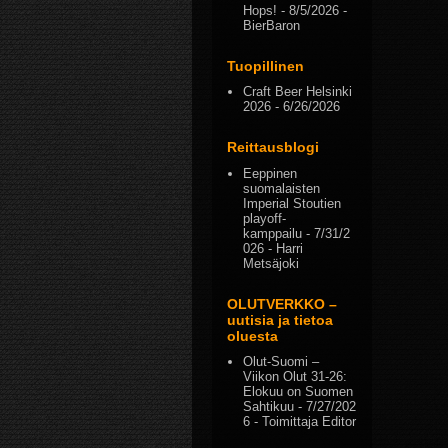
Hops!
- 8/5/2026
-
BierBaron
Tuopillinen
Craft Beer Helsinki
2026
- 6/26/2026
Reittausblogi
Eeppinen
suomalaisten
Imperial Stoutien
playoff-
kamppailu
- 7/31/2
026
- Harri
Metsäjoki
OLUTVERKKO –
uutisia ja tietoa
oluesta
Olut-Suomi –
Viikon Olut 31-26:
Elokuu on Suomen
Sahtikuu
- 7/27/202
6
- Toimittaja Editor