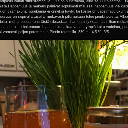
kaipasin vähän sirkustemppuja. Olut on punertavaa, eikä se juuri vaahtoa. T
ista.Happamuus ja makeus painivat sopuisasti maussa, happamuus vie kuite
 on päämakuna, purukumia ei onneksi löydy, tai kai se on vadelmapurukumia
poisuus on sopivalla tasolla, mukavasti jälkimakuun tulee pientä poretta. Alku
dolta, mutta loppua kohti tästä oikeastaan ihan oppii tykkäämään. Ihan mukav
n lähde toista hakemaan. Ihan lopuksi alkaa vähän tympiä koko vadelma, pu
si varmasti paljon paremmalta Pienin terassilla. 330 ml, 4,5 %, 3/5