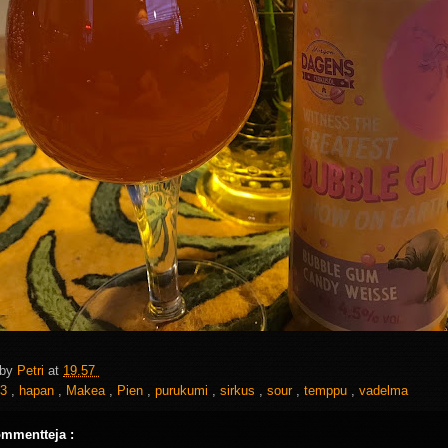
 by
Petri
at
19.57
3
,
hapan
,
Makea
,
Pien
,
purukumi
,
sirkus
,
sour
,
temppu
,
vadelma
ommentteja :