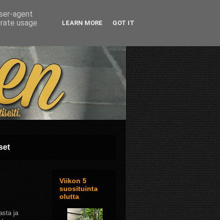
user-agent
erate usage
LEARN MORE
GOT IT
set
Viikon 5
suosituinta
olutta
asta ja