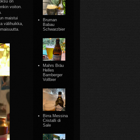
uoksu on
nkin voiton.
.
un maistui
Bruman
a välihuikka,
Babau
umaisuutta.
Schwarzbier
Mahrs Bräu
Helles
Bamberger
Vollbier
Birra Messina
Cristalli di
Sale