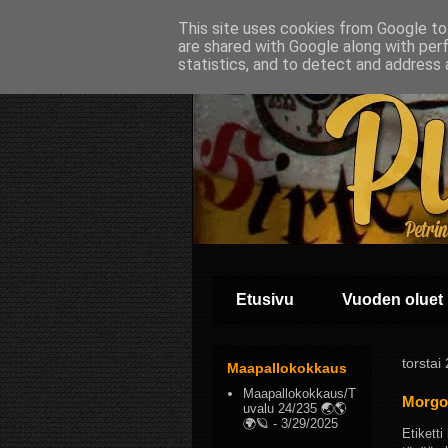
This site uses cookies from Google to 
are shared with Google along with per
statistics, and to detect and address 
Etusivu
Vuoden oluet
torstai
Maapallokokkaus
Maapallokokkaus/T
Morgo
uvalu 24/235 🌏🌎
🌍🪐
- 3/29/2025
Etikett