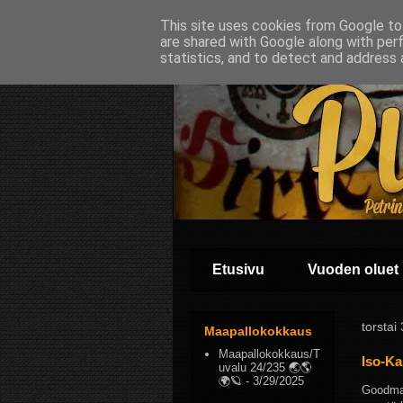
This site uses cookies from Google to 
are shared with Google along with per
statistics, and to detect and address 
Etusivu
Vuoden oluet
torstai
Maapallokokkaus
Maapallokokkaus/T
Iso-Ka
uvalu 24/235 🌏🌎
🌍🪐
- 3/29/2025
Goodmani