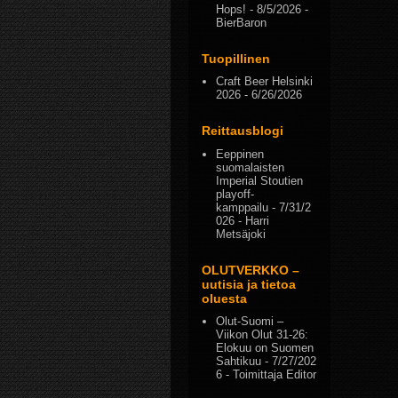
Hops!
- 8/5/2026
-
BierBaron
Tuopillinen
Craft Beer Helsinki
2026
- 6/26/2026
Reittausblogi
Eeppinen
suomalaisten
Imperial Stoutien
playoff-
kamppailu
- 7/31/2
026
- Harri
Metsäjoki
OLUTVERKKO –
uutisia ja tietoa
oluesta
Olut-Suomi –
Viikon Olut 31-26:
Elokuu on Suomen
Sahtikuu
- 7/27/202
6
- Toimittaja Editor