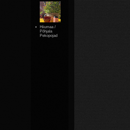
Hiiumaa /
Põhjala
Pekopojad