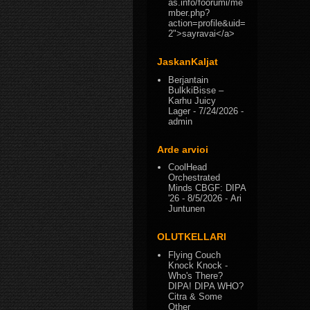
as.info/foorumi/me
mber.php?
action=profile&uid=
2">sayravai</a>
JaskanKaljat
Berjantain
BulkkiBisse –
Karhu Juicy
Lager
- 7/24/2026
-
admin
Arde arvioi
CoolHead
Orchestrated
Minds CBGF: DIPA
'26
- 8/5/2026
- Ari
Juntunen
OLUTKELLARI
Flying Couch
Knock Knock -
Who's There?
DIPA! DIPA WHO?
Citra & Some
Other