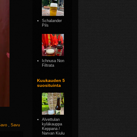
Schalander
Pils
Ichnusa Non
Filtrata
Kuukauden 5
suosituinta
Alvettulan
kyläkauppa
Savo
,
Savu
Keppana /
Narvan Kiulu