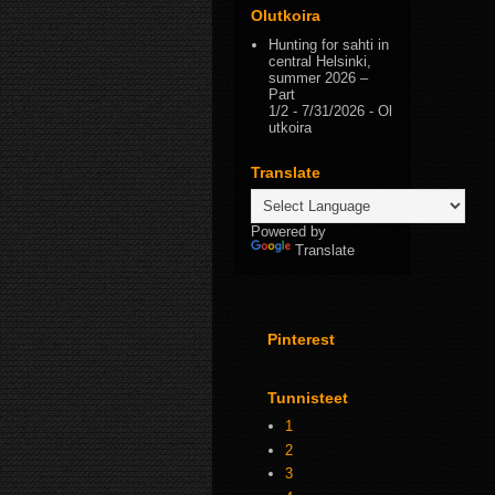
Olutkoira
Hunting for sahti in
central Helsinki,
summer 2026 –
Part
1/2
- 7/31/2026
- Ol
utkoira
Translate
Powered by
Translate
Pinterest
Tunnisteet
1
2
3