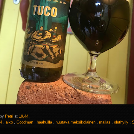
 by
Petri
at
19.44
4
,
alko
,
Goodman
,
haahuilla
,
huutava meksikolainen
,
mallas
,
oluthylly
,