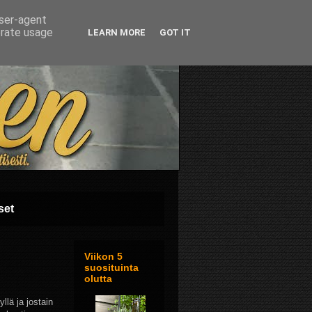
user-agent
erate usage
LEARN MORE
GOT IT
set
Viikon 5
suosituinta
olutta
llä ja jostain