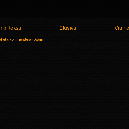
pi teksti
Etusivu
Vanhe
ähetä kommentteja ( Atom )