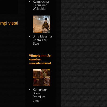
Kulmbacher
Kapuziner
Weissbier
mpi viesti
Birra Messina
Cristalli di
Sale
Viimeisimmän
vuoden
suosituimmat
Komandor
Brew
Premium
Lager