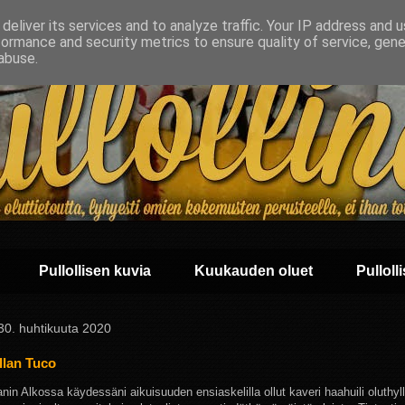
deliver its services and to analyze traffic. Your IP address and 
formance and security metrics to ensure quality of service, gen
abuse.
Pullollisen kuvia
Kuukauden oluet
Pullolli
 30. huhtikuuta 2020
llan Tuco
n Alkossa käydessäni aikuisuuden ensiaskelilla ollut kaveri haahuili oluthylly