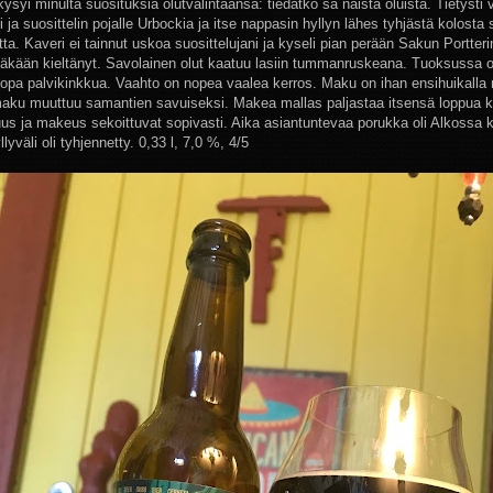
ysyi minulta suosituksia olutvalintaansa: tiedätkö sä näistä oluista. Tietysti 
i ja suosittelin pojalle Urbockia ja itse nappasin hyllyn lähes tyhjästä kolosta 
ta. Kaveri ei tainnut uskoa suosittelujani ja kyseli pian perään Sakun Portteri
täkään kieltänyt. Savolainen olut kaatuu lasiin tummanruskeana. Tuoksussa o
jopa palvikinkkua. Vaahto on nopea vaalea kerros. Maku on ihan ensihuikalla 
aku muuttuu samantien savuiseksi. Makea mallas paljastaa itsensä loppua 
us ja makeus sekoittuvat sopivasti. Aika asiantuntevaa porukka oli Alkossa 
lyväli oli tyhjennetty. 0,33 l, 7,0 %, 4/5