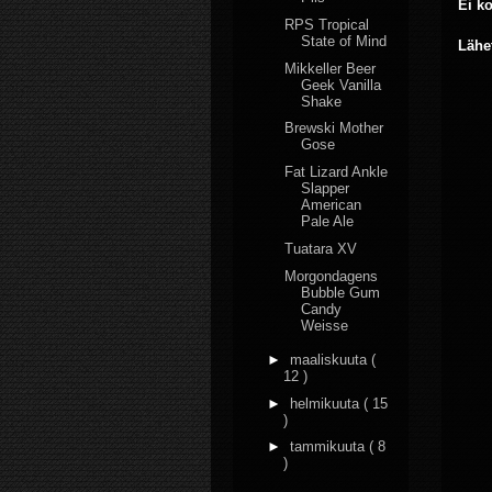
Ei k
RPS Tropical
State of Mind
Lähe
Mikkeller Beer
Geek Vanilla
Shake
Brewski Mother
Gose
Fat Lizard Ankle
Slapper
American
Pale Ale
Tuatara XV
Morgondagens
Bubble Gum
Candy
Weisse
►
maaliskuuta
(
12 )
►
helmikuuta
( 15
)
►
tammikuuta
( 8
)