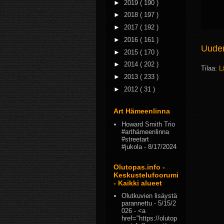
►
2019
( 190 )
►
2018
( 197 )
►
2017
( 192 )
►
2016
( 161 )
Uudem
►
2015
( 170 )
►
2014
( 202 )
Tilaa:
L
►
2013
( 233 )
►
2012
( 31 )
Art Hämeenlinna
Howard Smith Trio
#arthämeenlinna
#streetart
#jukola
- 8/17/2024
Olutopas.info -
Keskustelufoorumi
- Kaikki alueet
Olutkuvien lisäystä
parannettu
- 5/15/2
026
- <a
href="https://olutop