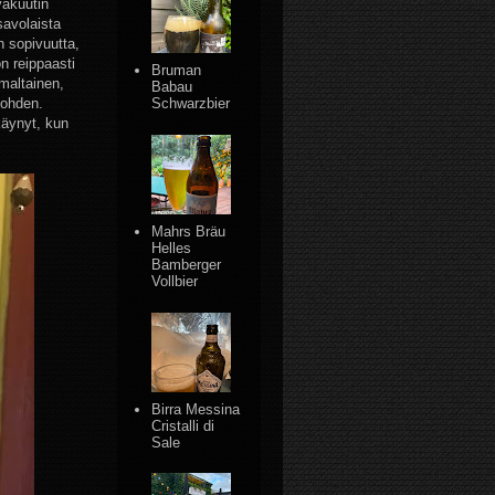
vakuutin
savolaista
n sopivuutta,
n reippaasti
Bruman
maltainen,
Babau
kohden.
Schwarzbier
käynyt, kun
Mahrs Bräu
Helles
Bamberger
Vollbier
Birra Messina
Cristalli di
Sale