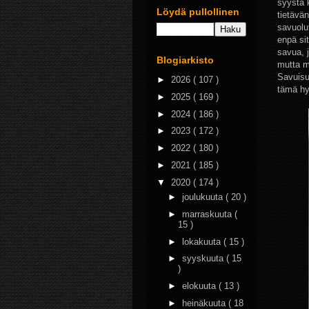
syystä k
Löydä pullollinen
tietävän
savuolut
enpä si
savua, 
Blogiarkisto
mutta m
Savuisu
►
2026
( 107 )
tämä hyl
►
2025
( 169 )
►
2024
( 186 )
►
2023
( 172 )
►
2022
( 180 )
►
2021
( 185 )
▼
2020
( 174 )
►
joulukuuta
( 20 )
►
marraskuuta
(
15 )
►
lokakuuta
( 15 )
►
syyskuuta
( 15
)
►
elokuuta
( 13 )
►
heinäkuuta
( 18