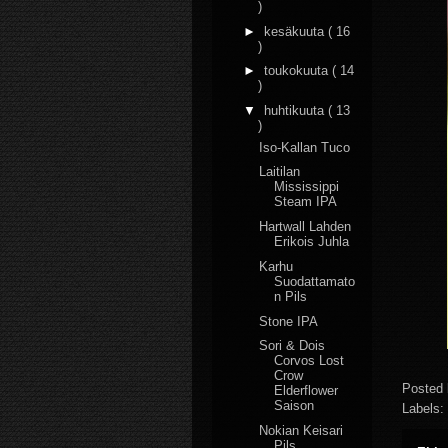
)
►
kesäkuuta
( 16
)
►
toukokuuta
( 14
)
▼
huhtikuuta
( 13
)
Iso-Kallan Tuco
Laitilan
Mississippi
Steam IPA
Hartwall Lahden
Erikois Juhla
Karhu
Suodattamato
n Pils
Stone IPA
Sori & Dois
Corvos Lost
Crow
Posted
Elderflower
Saison
Labels:
Nokian Keisari
Pils