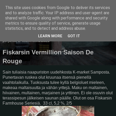
This site uses cookies from Google to deliver its services
Pullollinen
and to analyze traffic. Your IP address and user-agent are
shared with Google along with performance and security
metrics to ensure quality of service, generate usage
statistics, and to detect and address abuse.
▼
LEARN MORE
GOT IT
perjantai 1. toukokuuta 2020
Fiskarsin Vermillion Saison De
Rouge
Sain tuliaisia naapuriston uudehkosta K-market Samposta.
Punertavan ruskea olut kruunaa itsensä pienellä
vaahtolaikulla. Tuoksusta tulee kyllä belgioluet mieleen,
makeaa maltaisuutta ja vähän yrttejä. Maku on maltainen,
hiivainen, multainen, marjainen ja yrttinen. Ei ole osuvin olut
terassipesun jälkeisen saunan päälle. Olut on osa Fiskarsin
Farmhouse Seriesiä. 33 cl, 5,2 %, 2/5