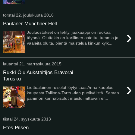
torstai 22. joulukuuta 2016
Paulaner Münchner Hell
›
Jouluostokset on tehty, jääkaappi on ruokaa
täynnä. Oluttakin on korillinen ostettu, tummia ja
vaaleita oluita, pientä maistelua kinkun kylk...
lauantai 21. marraskuuta 2015
Rukki Õlu Aukstaitijos Bravorai
Tarusku
›
Liettualainen ruisolut löytyi taas Anna kauplus -
kaupasta Tallinna-Tarto -tien puolivälistä. Saman
panimon kannabisolut maistui riittävän er...
tiistai 24. syyskuuta 2013
Efes Pilsen