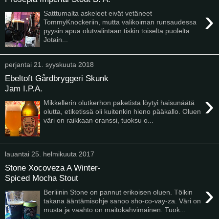
›
Satttumalta askeleet eivät vetäneet
TommyKnockeriin, mutta valikoiman runsaudessa
pyysin apua olutvalintaan tiskin toiselta puolelta.
Jotain...
perjantai 21. syyskuuta 2018
Ebeltoft Gårdbryggeri Skunk
Jam I.P.A.
›
Mikkellerin olutkerhon paketista löytyi haisunäätä
olutta, etiketissä oli kuitenkin hieno pääkallo. Oluen
väri on raikkaan oranssi, tuoksu o...
lauantai 25. helmikuuta 2017
Stone Xocoveza A Winter-
Spiced Mocha Stout
›
Berliinin Stone on pannut erikoisen oluen. Tölkin
takana ääntämisohje sanoo sho-co-vay-za. Väri on
musta ja vaahto on maitokahvimainen. Tuok...