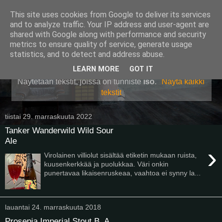
This site uses cookies from Google to deliver its services
Pullollinen
and to analyze traffic. Your IP address and user-agent are
shared with Google along with performance and security
metrics to ensure quality of service, generate usage
statistics, and to detect and address abuse.
▼
LEARN MORE
GOT IT
Näytetään tekstit, joissa on tunniste
iso
.
Näytä kaikki
tekstit
tiistai 29. marraskuuta 2022
Tanker Wanderwild Wild Sour
Ale
›
Virolainen villiolut sisältää etiketin mukaan ruista,
kuusenkerkkää ja puolukkaa. Väri onkin
punertavaa likaisenruskeaa, vaahtoa ei synny la...
lauantai 24. marraskuuta 2018
Prosepia Imperial Stout B. A.