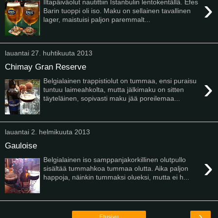
›
Iltapäiväolut nautittiin Istanbulin lentokentällä. Efes
Barin tuoppi oli iso. Maku on sellainen tavallinen
lager, maistuisi paljon paremmalt...
lauantai 27. huhtikuuta 2013
Chimay Gran Reserve
›
Belgialainen trappistiolut on tummaa, ensi puraisu
tuntuu laimeahkolta, mutta jälkimaku on sitten
täyteläinen, sopivasti maku jää poreilemaa...
lauantai 2. helmikuuta 2013
Gauloise
›
Belgialainen iso samppanjakorkillinen olutpullo
sisältää tummahkoa tummaa olutta. Aika paljon
happoja, näinkin tummaksi olueksi, mutta ei h...
›
Etusivu