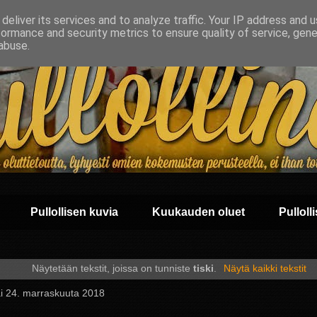
deliver its services and to analyze traffic. Your IP address and 
formance and security metrics to ensure quality of service, gen
abuse.
Pullollisen kuvia
Kuukauden oluet
Pullolli
Näytetään tekstit, joissa on tunniste
tiski
.
Näytä kaikki tekstit
ai 24. marraskuuta 2018