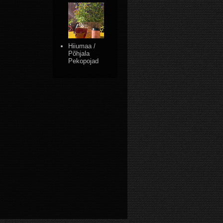
Hiiumaa /
Põhjala
Pekopojad