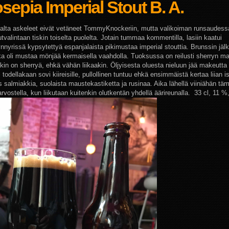
sepia Imperial Stout B. A.
alta askeleet eivät vetäneet TommyKnockeriin, mutta valikoiman runsaudess
tvalintaan tiskin toiselta puolelta. Jotain tummaa kommentilla, lasiin kaatui
ynnyrissä kypsytettyä espanjalaista pikimustaa imperial stouttia. Brunssin jäl
oka oli mustaa mönjää kermaisella vaahdolla. Tuoksussa on reilusti sherryn ma
in on sherryä, ehkä vähän liikaakin. Öljyisesta oluesta nieluun jää makeutta r
todellakaan sovi kiireisille, pullollinen tuntuu ehkä ensimmäistä kertaa liian 
 salmiakkia, suolaista maustekastiketta ja rusinaa. Aika lähellä viiniähän tä
rvostella, kun liikutaan kuitenkin olutkentän yhdellä äärireunalla. 33 cl, 11 %