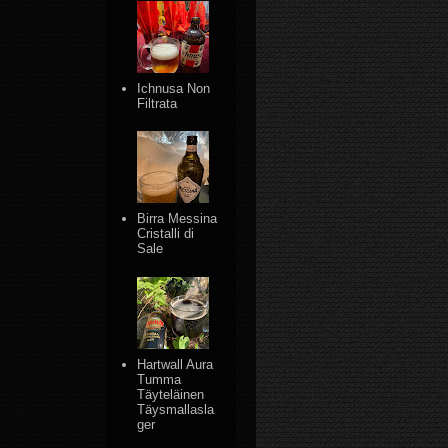
Ichnusa Non
Filtrata
Birra Messina
Cristalli di
Sale
Hartwall Aura
Tumma
Täyteläinen
Täysmallasla
ger