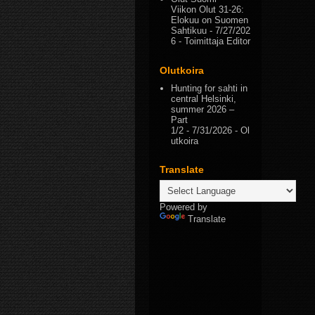
Viikon Olut 31-26:
Elokuu on Suomen
Sahtikuu
- 7/27/202
6
- Toimittaja Editor
Olutkoira
Hunting for sahti in
central Helsinki,
summer 2026 –
Part
1/2
- 7/31/2026
- Ol
utkoira
Translate
Powered by
Translate