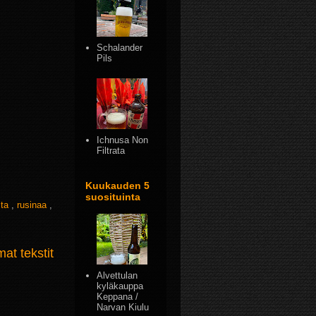
Schalander
Pils
Ichnusa Non
Filtrata
Kuukauden 5
suosituinta
sta
,
rusinaa
,
t tekstit
Alvettulan
kyläkauppa
Keppana /
Narvan Kiulu