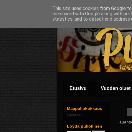
This site uses cookies from Google to 
are shared with Google along with per
statistics, and to detect and address 
Etusivu
Vuoden oluet
Maapallokokkaus
Ladataan...
lauant
Löydä pullollinen