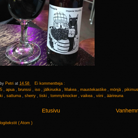
 by
Petri
at
14.58
Ei kommentteja :
5
,
apua
,
brunssi
,
iso
,
jälkiruoka
,
Makea
,
maustekastike
,
mönjä
,
pikimu
ki
,
sattuma
,
sherry
,
tiski
,
tommyknocker
,
vaikea
,
viini
,
äärireuna
Etusivu
Vanhemma
logitekstit ( Atom )