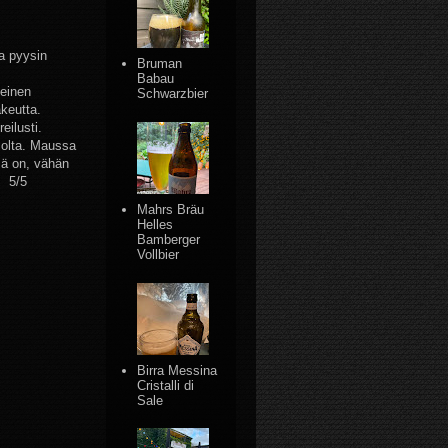
a pyysin
Bruman
Babau
keinen
Schwarzbier
keutta.
eilusti.
isolta. Maussa
mä on, vähän
, 5/5
Mahrs Bräu
Helles
Bamberger
Vollbier
Birra Messina
Cristalli di
Sale