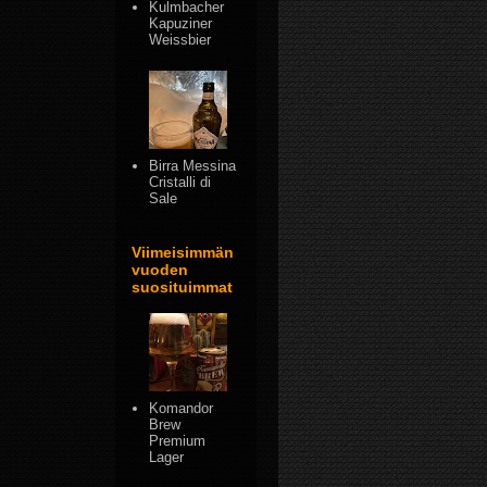
Kulmbacher
Kapuziner
Weissbier
Birra Messina
Cristalli di
Sale
Viimeisimmän
vuoden
suosituimmat
Komandor
Brew
Premium
Lager