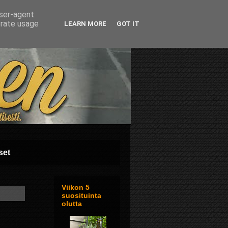
user-agent
erate usage
LEARN MORE
GOT IT
set
Viikon 5
suosituinta
olutta