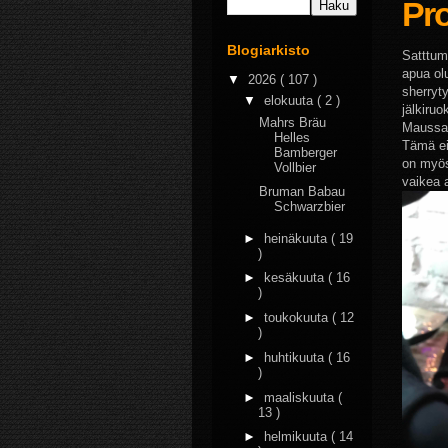
Pro
Blogiarkisto
Satttum
apua olu
▼
2026
( 107 )
sherryt
▼
elokuuta
( 2 )
jälkiru
Mahrs Bräu
Maussak
Helles
Tämä ei 
Bamberger
on myös
Vollbier
vaikea a
Bruman Babau
Schwarzbier
►
heinäkuuta
( 19
)
►
kesäkuuta
( 16
)
►
toukokuuta
( 12
)
►
huhtikuuta
( 16
)
►
maaliskuuta
(
13 )
►
helmikuuta
( 14