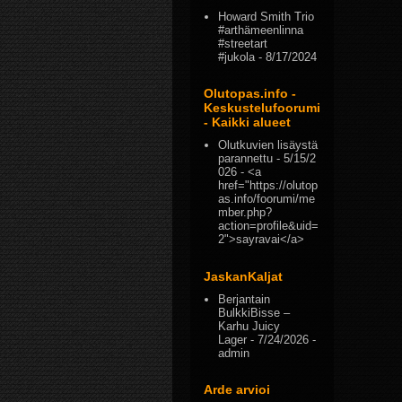
Howard Smith Trio
#arthämeenlinna
#streetart
#jukola
- 8/17/2024
Olutopas.info -
Keskustelufoorumi
- Kaikki alueet
Olutkuvien lisäystä
parannettu
- 5/15/2
026
- <a
href="https://olutop
as.info/foorumi/me
mber.php?
action=profile&uid=
2">sayravai</a>
JaskanKaljat
Berjantain
BulkkiBisse –
Karhu Juicy
Lager
- 7/24/2026
-
admin
Arde arvioi