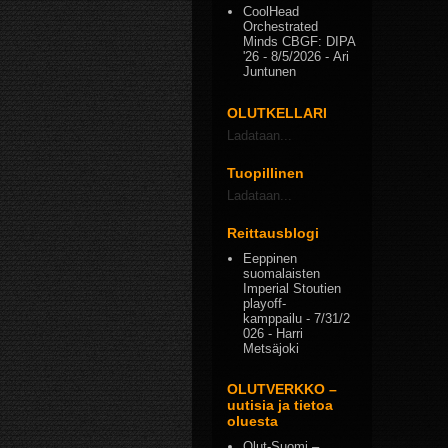
CoolHead
Orchestrated
Minds CBGF: DIPA
'26
- 8/5/2026
- Ari
Juntunen
OLUTKELLARI
Ladataan...
Tuopillinen
Ladataan...
Reittausblogi
Eeppinen
suomalaisten
Imperial Stoutien
playoff-
kamppailu
- 7/31/2
026
- Harri
Metsäjoki
OLUTVERKKO –
uutisia ja tietoa
oluesta
Olut-Suomi –