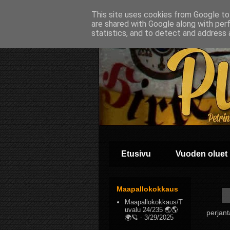
This site uses cookies from Google to 
are shared with Google along with per
statistics, and to detect and address 
Etusivu
Vuoden oluet
Maapallokokkaus
Maapallokokkaus/T
uvalu 24/235 🌏🌎
perjant
🌍🪐
- 3/29/2025