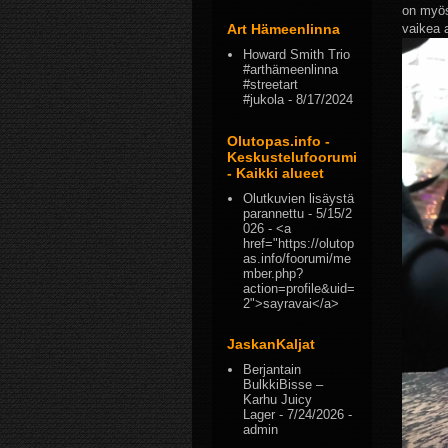
on myös
vaikea a
Art Hämeenlinna
Howard Smith Trio
#arthämeenlinna
#streetart
#jukola
- 8/17/2024
Olutopas.info -
Keskustelufoorumi
- Kaikki alueet
Olutkuvien lisäystä
parannettu
- 5/15/2
026
- <a
href="https://olutop
as.info/foorumi/me
mber.php?
action=profile&uid=
2">sayravai</a>
JaskanKaljat
Berjantain
BulkkiBisse –
Karhu Juicy
Lager
- 7/24/2026
-
admin