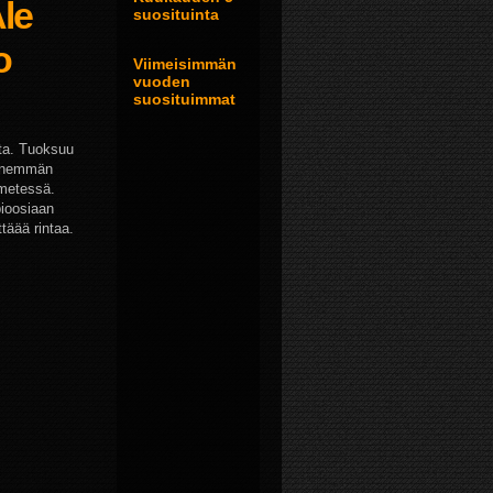
le
suosituinta
o
Viimeisimmän
vuoden
suosituimmat
sta. Tuoksuu
 enemmän
mmetessä.
bioosiaan
täää rintaa.