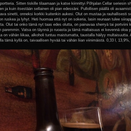
ortteria. Sitten tiskille tilaamaan ja katse kiinnittyi Põhjalan Cellar seriesin s
n ja kuin itsestään sellainen oli pian edessäni. Pullollisen päällä oli avaamis
ava sinetti, onneksi korkki kuitenkin aukesi. Olut on mustaa ja rauhallisesti s
n ruskea ja lyhyt. Heti huomaa että nyt on sokeria, lasin reunaan tulee siirap
a. Olut tai onko tämä nyt taas edes olutta, on painavaa sherryä tai portviini k
iin paremmin. Vatsa on täynnä jo ruoasta ja tämä maltaisuus ei kevennä oloa 
 on vähän liikaa, alkoholi tuntuu maistumatta, taustalla häilyy multaisuutta. 
illa tämä kyllä on, taivaallisen hyvää tai vähän liian viinimäistä. 0,33 l, 13,9%