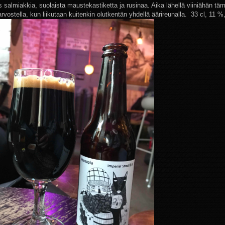
 salmiakkia, suolaista maustekastiketta ja rusinaa. Aika lähellä viiniähän tä
rvostella, kun liikutaan kuitenkin olutkentän yhdellä äärireunalla. 33 cl, 11 %