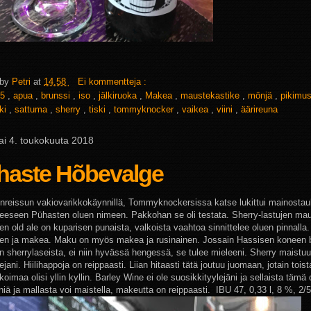
 by
Petri
at
14.58
Ei kommentteja :
5
,
apua
,
brunssi
,
iso
,
jälkiruoka
,
Makea
,
maustekastike
,
mönjä
,
pikimu
ki
,
sattuma
,
sherry
,
tiski
,
tommyknocker
,
vaikea
,
viini
,
äärireuna
ai 4. toukokuuta 2018
haste Hõbevalge
inreissun vakiovarikkokäynnillä, Tommyknockersissa katse lukittui mainostaul
neeseen Pühasten oluen nimeen. Pakkohan se oli testata. Sherry-lastujen m
en old ale on kuparisen punaista, valkoista vaahtoa sinnittelee oluen pinnalla
nen ja makea. Maku on myös makea ja rusinainen. Jossain Hassisen koneen b
n sherrylaseista, ei niin hyvässä hengessä, se tulee mieleeni. Sherry maistuu,
jani. Hiilihappoja on reippaasti. Liian hitaasti tätä joutuu juomaan, jotain toista
koimaa olisi yllin kyllin. Barley Wine ei ole suosikkityylejäni ja sellaista täm
niä ja mallasta voi maistella, makeutta on reippaasti. IBU 47, 0,33 l, 8 %, 2/5