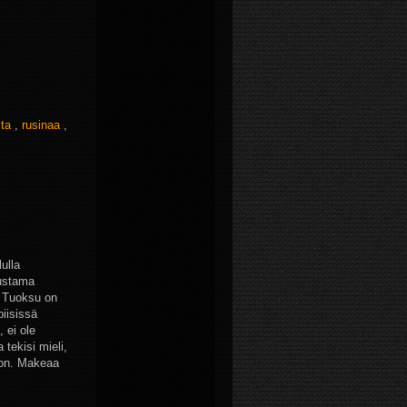
sta
,
rusinaa
,
ulla
austama
. Tuoksu on
iisissä
 ei ole
 tekisi mieli,
ä on. Makeaa