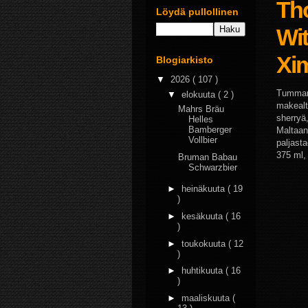
Th
Löydä pullollinen
Wi
Xi
Blogiarkisto
▼
2026
( 107 )
Tumma
▼
elokuuta
( 2 )
makeal
Mahrs Bräu
sherryä
Helles
Bamberger
Maltaan
Vollbier
paljast
375 ml,
Bruman Babau
Schwarzbier
►
heinäkuuta
( 19
)
►
kesäkuuta
( 16
)
►
toukokuuta
( 12
)
►
huhtikuuta
( 16
)
►
maaliskuuta
(