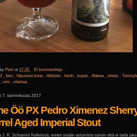
 by
Petri
at
17.25
Ei kommentteja :
2
,
biisi
,
Hassisen kone
,
Helsinki
,
henki
,
kupari
,
Makea
,
sherry
,
Tommyk
,
viini
,
vilahtaa
ai 7. tammikuuta 2017
me Öö PX Pedro Ximenez Sherr
rel Aged Imperial Stout
aa J. R. Schrammi Kellerissä, ennen sisään astumista sanoin että ei taida jak