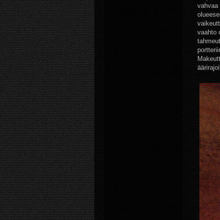
vahvaa p
olueesee
vaikeutt
vaahto o
tahmeutt
portter
Makeutta
äärirajo