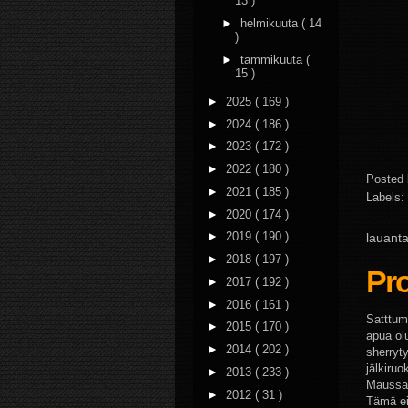
13 )
►
helmikuuta
( 14
)
►
tammikuuta
(
15 )
►
2025
( 169 )
►
2024
( 186 )
►
2023
( 172 )
►
2022
( 180 )
Posted
►
2021
( 185 )
Labels:
►
2020
( 174 )
►
2019
( 190 )
lauant
►
2018
( 197 )
Pro
►
2017
( 192 )
►
2016
( 161 )
Satttum
►
2015
( 170 )
apua olu
►
2014
( 202 )
sherryt
jälkiru
►
2013
( 233 )
Maussak
►
2012
( 31 )
Tämä ei 