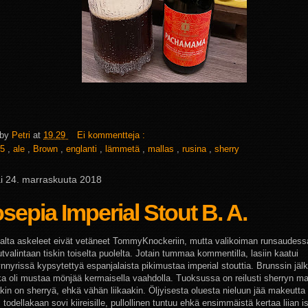
 by
Petri
at
19.29
Ei kommentteja :
5
,
ale
,
Brown
,
englanti
,
lämmetä
,
mallas
,
rusina
,
sherry
ai 24. marraskuuta 2018
sepia Imperial Stout B. A.
alta askeleet eivät vetäneet TommyKnockeriin, mutta valikoiman runsaudess
tvalintaan tiskin toiselta puolelta. Jotain tummaa kommentilla, lasiin kaatui
ynnyrissä kypsytettyä espanjalaista pikimustaa imperial stouttia. Brunssin jäl
oka oli mustaa mönjää kermaisella vaahdolla. Tuoksussa on reilusti sherryn ma
in on sherryä, ehkä vähän liikaakin. Öljyisesta oluesta nieluun jää makeutta r
todellakaan sovi kiireisille, pullollinen tuntuu ehkä ensimmäistä kertaa liian 