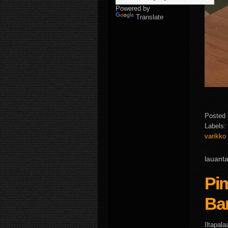
Powered by
Translate
Posted
Labels:
varikko
lauant
Pi
Bar
Iltapal