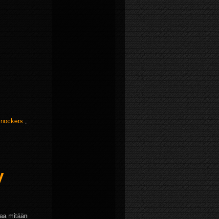
nockers
,
y
saa mitään