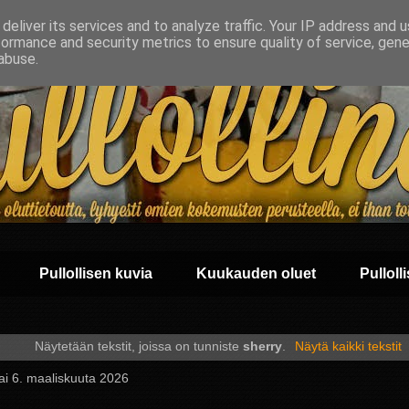
deliver its services and to analyze traffic. Your IP address and 
formance and security metrics to ensure quality of service, gen
abuse.
Pullollisen kuvia
Kuukauden oluet
Pullolli
Näytetään tekstit, joissa on tunniste
sherry
.
Näytä kaikki tekstit
ai 6. maaliskuuta 2026