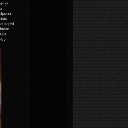
herry-
ta
oljuvaa,
pista
ai sopisi
yhtään.
Aika
, 4/5