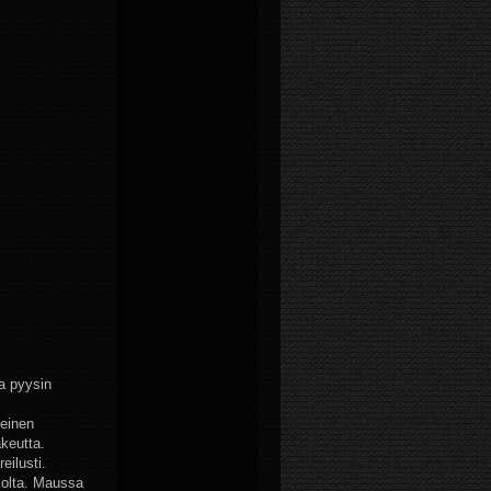
a pyysin
keinen
keutta.
eilusti.
isolta. Maussa