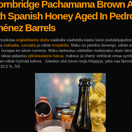
ornbridge Pachamama Brown A
th Spanish Honey Aged In Pedr
ménez Barrels
nruskeaa
englantilaista olutta
vaalealla vaahdolla kaatui lasiin joululahjapullo
ta
maltaalta
,
rusinalta
ja vähän
konjakilta
. Maku on jotenkin lievempi, vähän
, hunajaa en oikein tunnista. Maku laskeutuu vähitellen mieluisaksi oluen lä
 takaa paljastuu
pitkäneulaista havua
, makeus ja sherry virittävät omaa sym
aen vähän kylmää kahvia. Jotenkin olut toivoo isoja hörppyjä, jotta saa lämmit
 10,0 %, 5/5