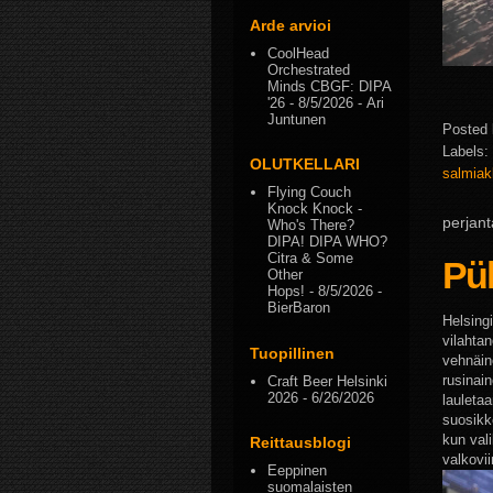
Arde arvioi
CoolHead
Orchestrated
Minds CBGF: DIPA
'26
- 8/5/2026
- Ari
Juntunen
Posted
Labels:
OLUTKELLARI
salmiak
Flying Couch
Knock Knock -
perjant
Who's There?
DIPA! DIPA WHO?
Citra & Some
Pü
Other
Hops!
- 8/5/2026
-
BierBaron
Helsing
vilahta
Tuopillinen
vehnäin
rusinai
Craft Beer Helsinki
2026
- 6/26/2026
lauletaa
suosikke
kun vali
Reittausblogi
valkovii
Eeppinen
suomalaisten