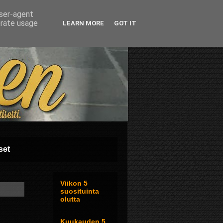
user-agent
erate usage
LEARN MORE
GOT IT
set
Viikon 5
suosituinta
olutta
Kuukauden 5