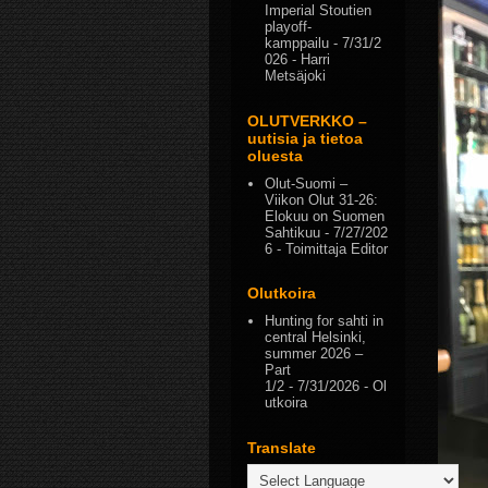
Imperial Stoutien
playoff-
kamppailu
- 7/31/2
026
- Harri
Metsäjoki
OLUTVERKKO –
uutisia ja tietoa
oluesta
Olut-Suomi –
Viikon Olut 31-26:
Elokuu on Suomen
Sahtikuu
- 7/27/202
6
- Toimittaja Editor
Olutkoira
Hunting for sahti in
central Helsinki,
summer 2026 –
Part
1/2
- 7/31/2026
- Ol
utkoira
Translate