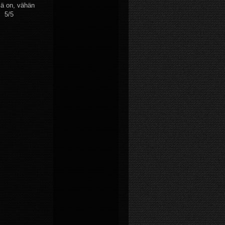
mä on, vähän
, 5/5