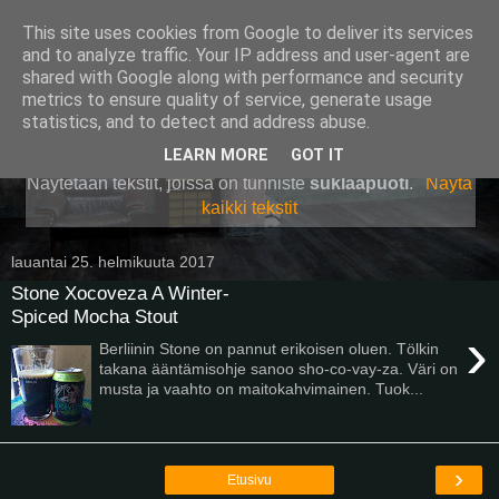
This site uses cookies from Google to deliver its services
Pullollinen
and to analyze traffic. Your IP address and user-agent are
shared with Google along with performance and security
metrics to ensure quality of service, generate usage
statistics, and to detect and address abuse.
▼
LEARN MORE
GOT IT
Näytetään tekstit, joissa on tunniste
suklaapuoti
.
Näytä
kaikki tekstit
lauantai 25. helmikuuta 2017
Stone Xocoveza A Winter-
Spiced Mocha Stout
›
Berliinin Stone on pannut erikoisen oluen. Tölkin
takana ääntämisohje sanoo sho-co-vay-za. Väri on
musta ja vaahto on maitokahvimainen. Tuok...
›
Etusivu