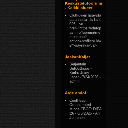
Keskustelufoorumi
- Kaikki alueet
Olutkuvien lisäystä
parannettu
- 5/15/2
026
- <a
href="https://olutop
as.info/foorumi/me
mber.php?
action=profile&uid=
2">sayravai</a>
JaskanKaljat
Berjantain
BulkkiBisse –
Karhu Juicy
Lager
- 7/24/2026
-
admin
Arde arvioi
CoolHead
Orchestrated
Minds CBGF: DIPA
'26
- 8/5/2026
- Ari
Juntunen