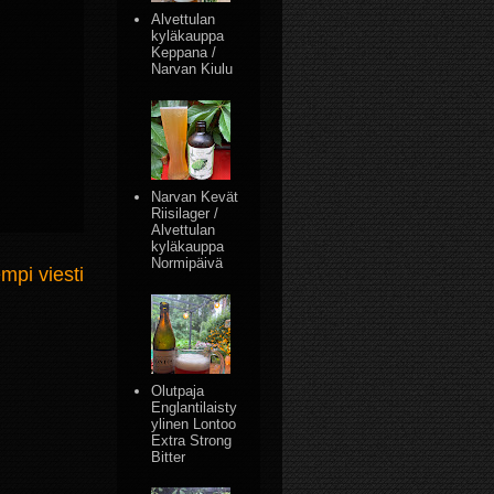
Alvettulan
kyläkauppa
Keppana /
Narvan Kiulu
Narvan Kevät
Riisilager /
Alvettulan
kyläkauppa
Normipäivä
mpi viesti
Olutpaja
Englantilaisty
ylinen Lontoo
Extra Strong
Bitter