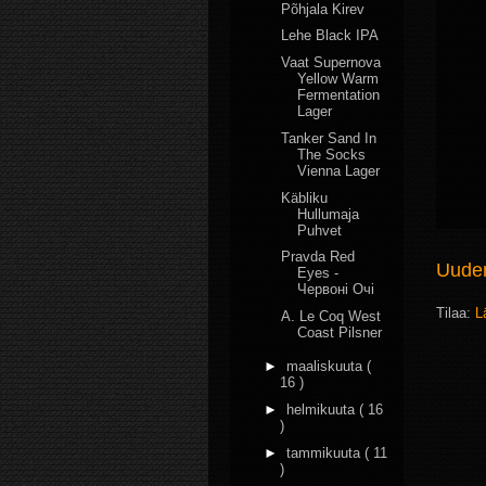
Põhjala Kirev
Lehe Black IPA
Vaat Supernova
Yellow Warm
Fermentation
Lager
Tanker Sand In
The Socks
Vienna Lager
Käbliku
Hullumaja
Puhvet
Pravda Red
Uudem
Eyes -
Червоні Очі
Tilaa:
L
A. Le Coq West
Coast Pilsner
►
maaliskuuta
(
16 )
►
helmikuuta
( 16
)
►
tammikuuta
( 11
)