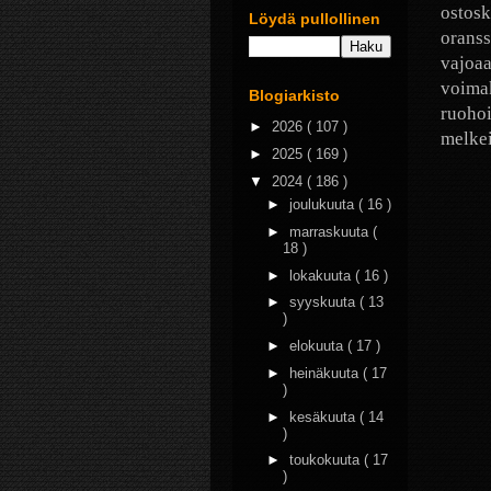
ostosk
Löydä pullollinen
oranss
vajoaa
voimak
Blogiarkisto
ruohoi
►
2026
( 107 )
melkei
►
2025
( 169 )
▼
2024
( 186 )
►
joulukuuta
( 16 )
►
marraskuuta
(
18 )
►
lokakuuta
( 16 )
►
syyskuuta
( 13
)
►
elokuuta
( 17 )
►
heinäkuuta
( 17
)
►
kesäkuuta
( 14
)
►
toukokuuta
( 17
)