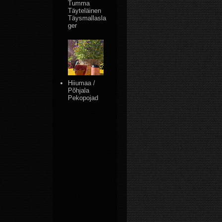
Tumma
Täyteläinen
Täysmallasla
ger
Hiiumaa /
Põhjala
Pekopojad