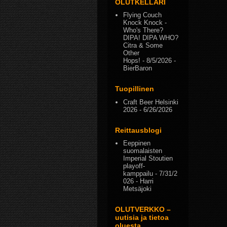
OLUTKELLARI
Flying Couch
Knock Knock -
Who's There?
DIPA! DIPA WHO?
Citra & Some
Other
Hops!
- 8/5/2026
-
BierBaron
Tuopillinen
Craft Beer Helsinki
2026
- 6/26/2026
Reittausblogi
Eeppinen
suomalaisten
Imperial Stoutien
playoff-
kamppailu
- 7/31/2
026
- Harri
Metsäjoki
OLUTVERKKO –
uutisia ja tietoa
oluesta