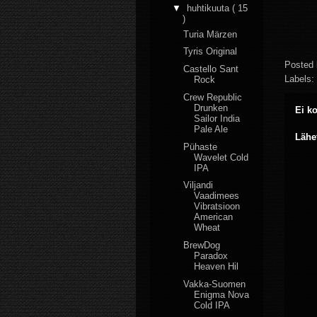
▼
huhtikuuta
( 15
)
Turia Märzen
Tyris Original
Posted
Castello Sant
Labels:
Rock
Crew Republic
Drunken
Ei k
Sailor India
Pale Ale
Lähe
Pühaste
Wavelet Cold
IPA
Viljandi
Vaadimees
Vibratsioon
American
Wheat
BrewDog
Paradox
Heaven Hil
Vakka-Suomen
Enigma Nova
Cold IPA