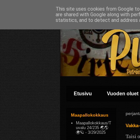
This site uses cookies from Google to 
are shared with Google along with per
statistics, and to detect and address 
Etusivu
Vuoden oluet
perjant
Maapallokokkaus
Maapallokokkaus/T
Vakka
uvalu 24/235 🌏🌎
🌍🪐
- 3/29/2025
Taisi 