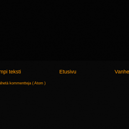
pi teksti
Etusivu
Vanhe
ähetä kommentteja ( Atom )