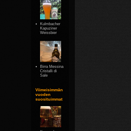
Kulmbacher
Kapuziner
Weissbier
Birra Messina
Cristalli di
Sale
Viimeisimmän
vuoden
suosituimmat