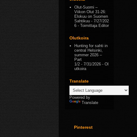
Olut-Suomi –
Viikon Olut 31-26:
Elokuu on Suomen
Sahtikuu
- 7/27/202
6
- Toimittaja Editor
Olutkoira
Hunting for sahti in
central Helsinki,
summer 2026 –
Part
1/2
- 7/31/2026
- Ol
utkoira
Translate
Powered by
Translate
Pinterest