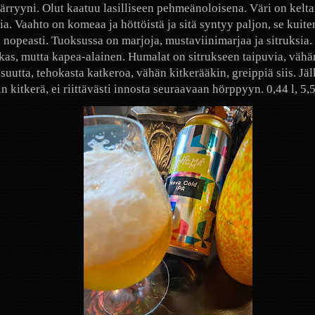
ärryyni. Olut kaatuu lasilliseen pehmeänoloisena. Väri on kelta
ia. Vaahto on komeaa ja höttöistä ja sitä syntyy paljon, se kuit
 nopeasti. Tuoksussa on marjoja, mustaviinimarjaa ja sitruksia
as, mutta kapea-alainen. Humalat on sitrukseen taipuvia, vähä
suutta, tehokasta katkeroa, vähän kitkerääkin, greippiä siis. J
n kitkerä, ei riittävästi innosta seuraavaan hörppyyn. 0,44 l, 5,