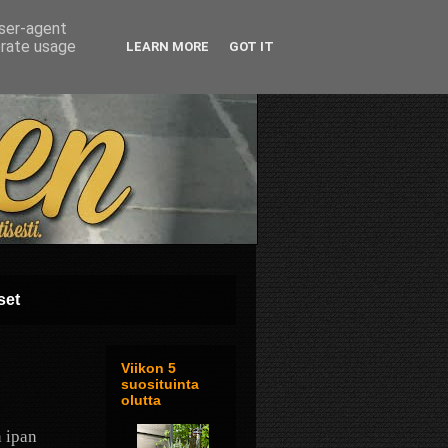
user-agent
erate usage
LEARN MORE
GOT IT
set
Viikon 5
suosituinta
olutta
n ipan