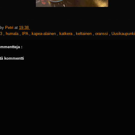
 by
Petri
at
19.38
3
,
humala
,
IPA
,
kapea-alainen
,
katkera
,
keltainen
,
oranssi
,
Uusikaupunki
ommentteja :
tä kommentti