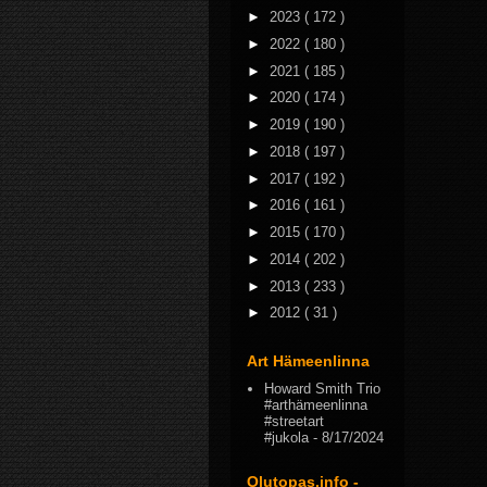
►
2023
( 172 )
►
2022
( 180 )
►
2021
( 185 )
►
2020
( 174 )
►
2019
( 190 )
►
2018
( 197 )
►
2017
( 192 )
►
2016
( 161 )
►
2015
( 170 )
►
2014
( 202 )
►
2013
( 233 )
►
2012
( 31 )
Art Hämeenlinna
Howard Smith Trio
#arthämeenlinna
#streetart
#jukola
- 8/17/2024
Olutopas.info -