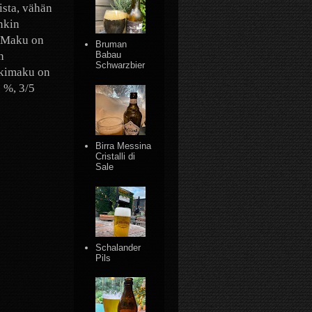
ista, vähän
enkin
. Maku on
Bruman
n
Babau
Schwarzbier
älkimaku on
5 %, 3/5
Birra Messina
Cristalli di
Sale
Schalander
Pils