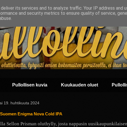
deliver its services and to analyze traffic. Your IP address and 
formance and security metrics to ensure quality of service, gen
abuse.
Pullollisen kuvia
Kuukauden oluet
Pullolli
ai 19. huhtikuuta 2024
-Suomen Enigma Nova Cold IPA
olla Sellon Prisman oluthylly, josta nappasin uusikaupunkilaise