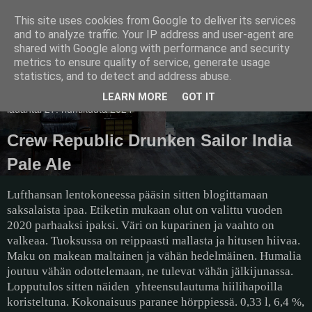
This site uses cookies from Google to deliver its services
Pullollinen
and to analyze traffic. Your IP address and user-agent are
shared with Google along with performance and security
metrics to ensure quality of service, generate usage
statistics, and to detect and address abuse.
▼
LEARN MORE
GOT IT
lauantai 27. huhtikuuta 2024
Crew Republic Drunken Sailor India
Pale Ale
Lufthansan lentokoneessa pääsin sitten blogittamaan
saksalaista ipaa. Etiketin mukaan olut on valittu vuoden
2020 parhaaksi ipaksi. Väri on kuparinen ja vaahto on
valkeaa. Tuoksussa on reippaasti mallasta ja hitusen hiivaa.
Maku on makean maltainen ja vähän hedelmäinen. Humalia
joutuu vähän odottelemaan, ne tulevat vähän jälkijunassa.
Lopputulos sitten näiden
yhteensulautuma hiilihapoilla
koristeltuna. Kokonaisuus paranee hörppiessä. 0,33 l, 6,4 %,