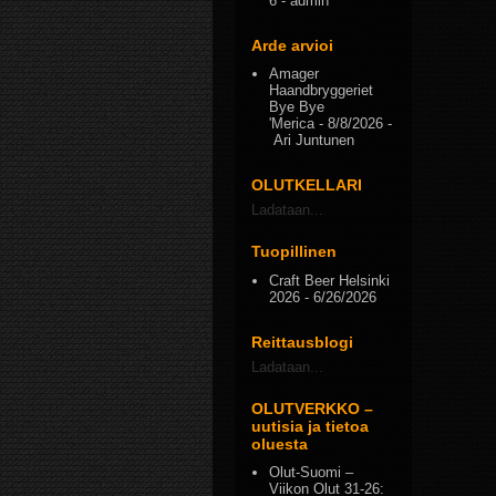
6
- admin
Arde arvioi
Amager
Haandbryggeriet
Bye Bye
'Merica
- 8/8/2026
-
Ari Juntunen
OLUTKELLARI
Ladataan...
Tuopillinen
Craft Beer Helsinki
2026
- 6/26/2026
Reittausblogi
Ladataan...
OLUTVERKKO –
uutisia ja tietoa
oluesta
Olut-Suomi –
Viikon Olut 31-26: