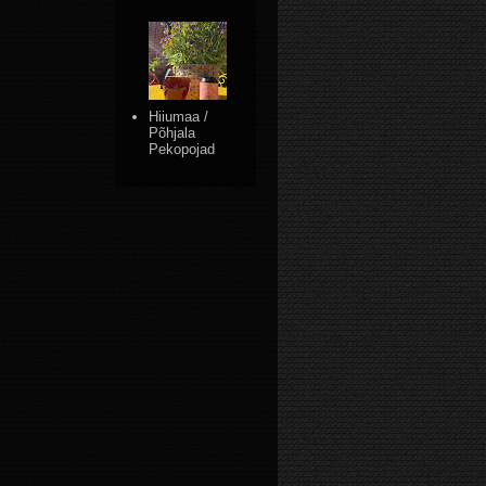
Hiiumaa /
Põhjala
Pekopojad