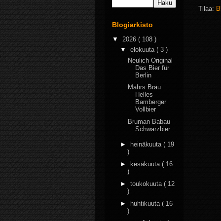
Tilaa:
B
Blogiarkisto
▼
2026
( 108 )
▼
elokuuta
( 3 )
Neulich Original
Das Bier für
Berlin
Mahrs Bräu
Helles
Bamberger
Vollbier
Bruman Babau
Schwarzbier
►
heinäkuuta
( 19
)
►
kesäkuuta
( 16
)
►
toukokuuta
( 12
)
►
huhtikuuta
( 16
)