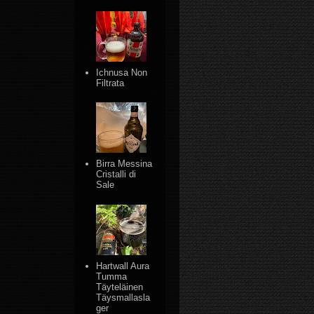
Ichnusa Non
Filtrata
Birra Messina
Cristalli di
Sale
Hartwall Aura
Tumma
Täyteläinen
Täysmallasla
ger