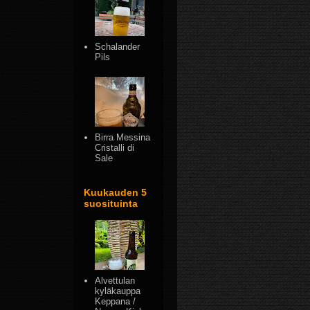
Schalander
Pils
Birra Messina
Cristalli di
Sale
Kuukauden 5
suosituinta
Alvettulan
kyläkauppa
Keppana /