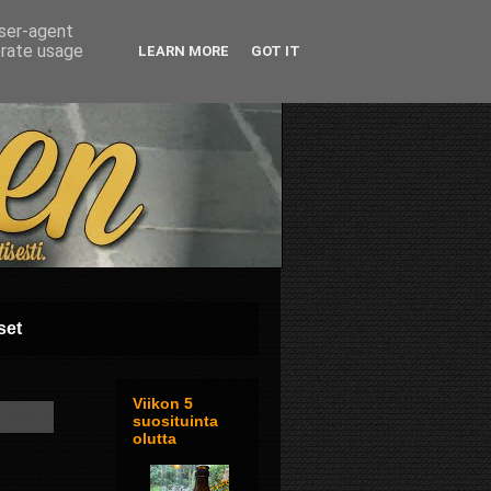
user-agent
erate usage
LEARN MORE
GOT IT
set
Viikon 5
suosituinta
olutta