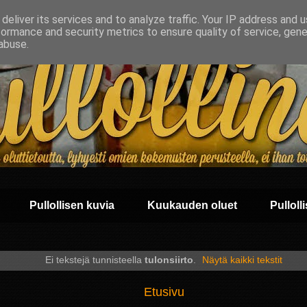
deliver its services and to analyze traffic. Your IP address and 
formance and security metrics to ensure quality of service, gen
abuse.
Pullollisen kuvia
Kuukauden oluet
Pullolli
Ei tekstejä tunnisteella
tulonsiirto
.
Näytä kaikki tekstit
Etusivu