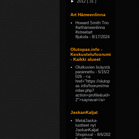
►
2012
( 31 )
Art Hämeenlinna
Howard Smith Trio
#arthämeenlinna
#streetart
#jukola
- 8/17/2024
Olutopas.info -
Keskustelufoorumi
- Kaikki alueet
Olutkuvien lisäystä
parannettu
- 5/15/2
026
- <a
href="https://olutop
as.info/foorumi/me
mber.php?
action=profile&uid=
2">sayravai</a>
JaskanKaljat
MetalJaska-
tuotteet nyt
JaskanKaljat
Shopissa!
- 8/6/202