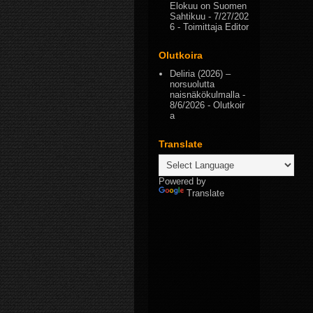
Elokuu on Suomen
Sahtikuu
- 7/27/202
6
- Toimittaja Editor
Olutkoira
Deliria (2026) –
norsuolutta
naisnäkökulmalla
-
8/6/2026
- Olutkoir
a
Translate
Powered by
Translate