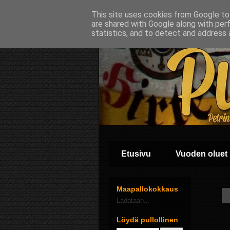
This site uses cookies from Google to 
are shared with Google along with per
statistics, and to detect and address 
Etusivu
Vuoden oluet
Maapallokokkaus
Ladataan...
Löydä pullollinen