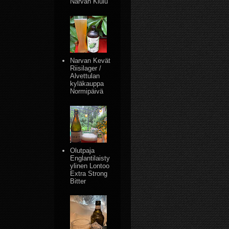
Narvan Kiulu
Narvan Kevät
Riisilager /
Alvettulan
kyläkauppa
Normipäivä
Olutpaja
Englantilaisty
ylinen Lontoo
Extra Strong
Bitter