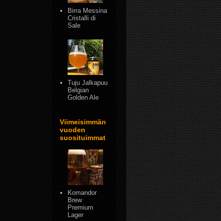
Birra Messina
Cristalli di
Sale
Tuju Jalkapuu
Belgian
Golden Ale
Viimeisimmän
vuoden
suosituimmat
Komandor
Brew
Premium
Lager