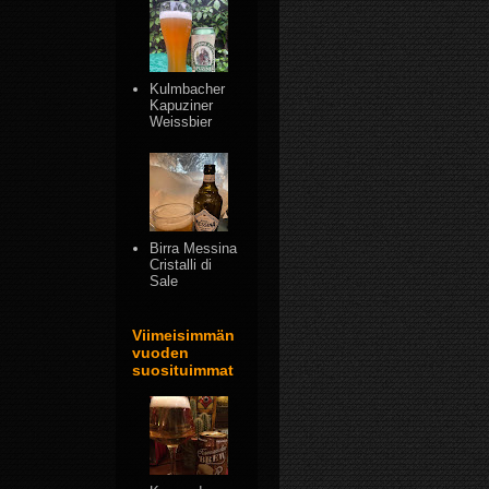
Kulmbacher
Kapuziner
Weissbier
Birra Messina
Cristalli di
Sale
Viimeisimmän
vuoden
suosituimmat