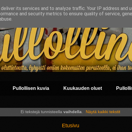
deliver its services and to analyze traffic. Your IP address and 
formance and security metrics to ensure quality of service, gen
abuse.
Pullollisen kuvia
Kuukauden oluet
Pullolli
Ei tekstejä tunnisteella
vaihdella
.
Näytä kaikki tekstit
Etusivu