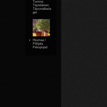
Tumma
Täyteläinen
Täysmallasla
ger
Hiiumaa /
Põhjala
Pekopojad