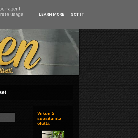
user-agent
erate usage
LEARN MORE
GOT IT
set
Viikon 5
suosituinta
olutta