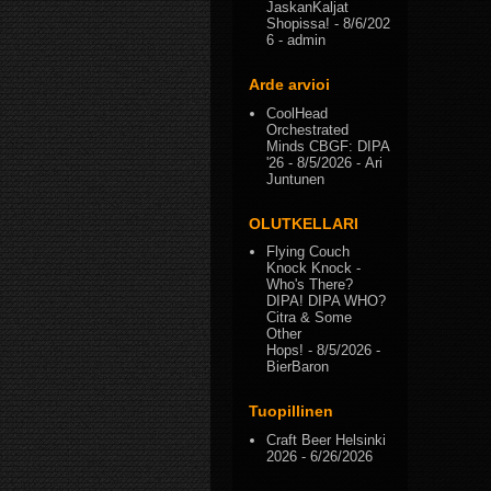
JaskanKaljat
Shopissa!
- 8/6/202
6
- admin
Arde arvioi
CoolHead
Orchestrated
Minds CBGF: DIPA
'26
- 8/5/2026
- Ari
Juntunen
OLUTKELLARI
Flying Couch
Knock Knock -
Who's There?
DIPA! DIPA WHO?
Citra & Some
Other
Hops!
- 8/5/2026
-
BierBaron
Tuopillinen
Craft Beer Helsinki
2026
- 6/26/2026