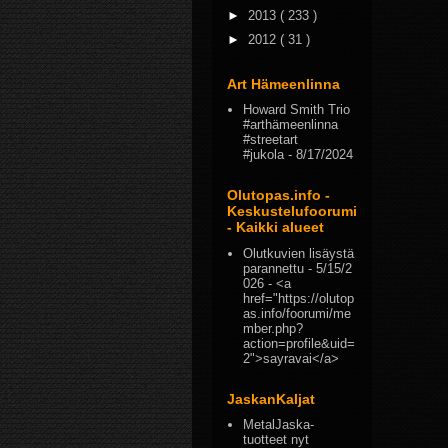
►
2013
( 233 )
►
2012
( 31 )
Art Hämeenlinna
Howard Smith Trio
#arthämeenlinna
#streetart
#jukola
- 8/17/2024
Olutopas.info -
Keskustelufoorumi
- Kaikki alueet
Olutkuvien lisäystä
parannettu
- 5/15/2
026
- <a
href="https://olutop
as.info/foorumi/me
mber.php?
action=profile&uid=
2">sayravai</a>
JaskanKaljat
MetalJaska-
tuotteet nyt