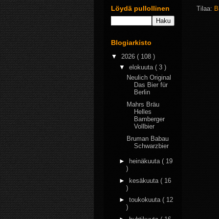
Löydä pullollinen
Tilaa:
B
Blogiarkisto
▼
2026
( 108 )
▼
elokuuta
( 3 )
Neulich Original
Das Bier für
Berlin
Mahrs Bräu
Helles
Bamberger
Vollbier
Bruman Babau
Schwarzbier
►
heinäkuuta
( 19
)
►
kesäkuuta
( 16
)
►
toukokuuta
( 12
)