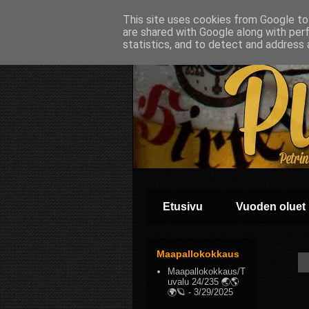
This site uses cookies from Google to 
are shared with Google along with per
statistics, and to detect and address 
Etusivu
Vuoden oluet
Maapallokokkaus
Maapallokokkaus/T
uvalu 24/235 🌏🌎
🌍🪐
- 3/29/2025