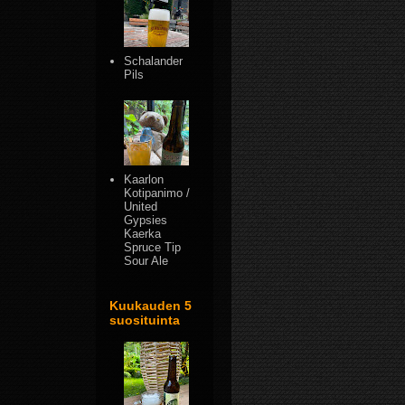
Schalander
Pils
Kaarlon
Kotipanimo /
United
Gypsies
Kaerka
Spruce Tip
Sour Ale
Kuukauden 5
suosituinta