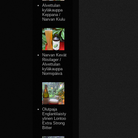
Alvettulan
kyläkauppa
Keppana /
Narvan Kiulu
Narvan Kevät
Riisilager /
Alvettulan
kyläkauppa
Normipäivä
Olutpaja
Englantilaisty
ylinen Lontoo
Extra Strong
Bitter