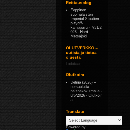
Reittausblogi
Eeppinen
suomalaisten
Imperial Stoutien
playoff-
kamppailu
- 7/31/2
026
- Harri
Metsäjoki
OLUTVERKKO –
uutisia ja tietoa
oluesta
Ladataan...
Olutkoira
Deliria (2026) –
norsuolutta
naisnäkökulmalla
-
8/6/2026
- Olutkoir
a
Translate
Powered by