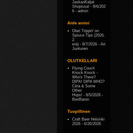
JaskanKaljat
Shopissa!
- 8/6/202
6
- admin
Arde arvioi
Olari Trippin' on
Spruce Tips (2026,
2.
erä)
- 8/7/2026
- Ari
Juntunen
OLUTKELLARI
Flying Couch
Knock Knock -
Who's There?
DIPA! DIPA WHO?
Citra & Some
Other
Hops!
- 8/5/2026
-
BierBaron
Tuopillinen
Craft Beer Helsinki
2026
- 6/26/2026