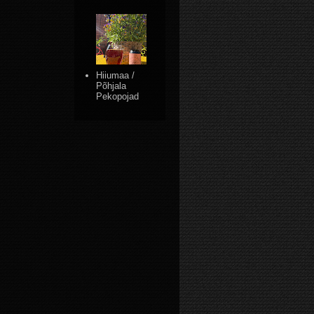
Hiiumaa /
Põhjala
Pekopojad