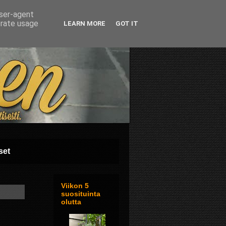
user-agent
erate usage
LEARN MORE
GOT IT
set
Viikon 5
suosituinta
olutta