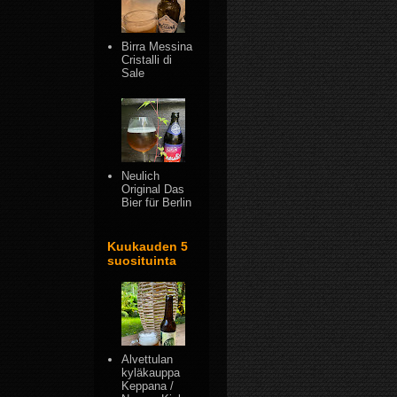
Birra Messina
Cristalli di
Sale
Neulich
Original Das
Bier für Berlin
Kuukauden 5
suosituinta
Alvettulan
kyläkauppa
Keppana /