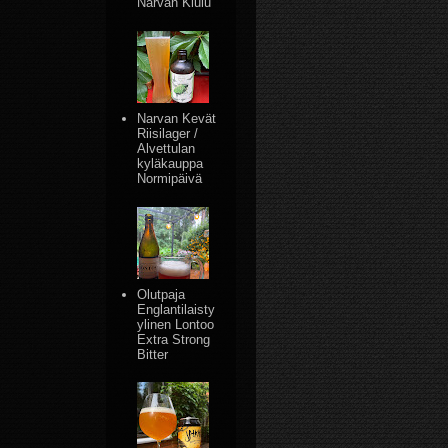
Narvan Kiulu
Narvan Kevät
Riisilager /
Alvettulan
kyläkauppa
Normipäivä
Olutpaja
Englantilaisty
ylinen Lontoo
Extra Strong
Bitter