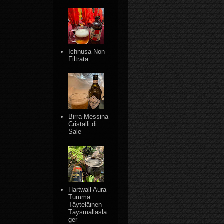
Ichnusa Non
Filtrata
Birra Messina
Cristalli di
Sale
Hartwall Aura
Tumma
Täyteläinen
Täysmallasla
ger