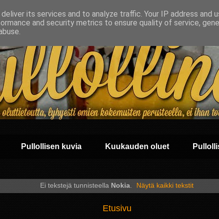
deliver its services and to analyze traffic. Your IP address and 
formance and security metrics to ensure quality of service, gen
abuse.
Pullollisen kuvia
Kuukauden oluet
Pullolli
Ei tekstejä tunnisteella
Nokia
.
Näytä kaikki tekstit
Etusivu