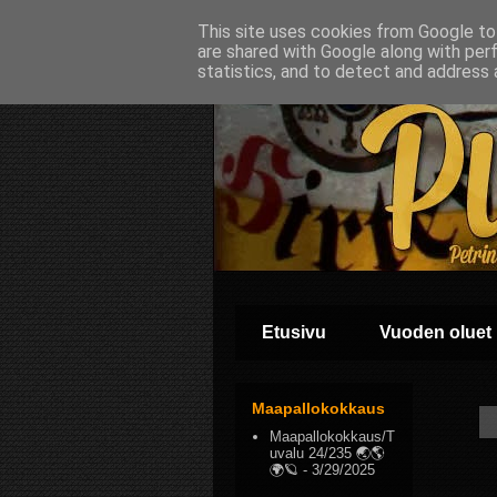
This site uses cookies from Google to 
are shared with Google along with per
statistics, and to detect and address 
Etusivu
Vuoden oluet
Maapallokokkaus
Maapallokokkaus/T
uvalu 24/235 🌏🌎
🌍🪐
- 3/29/2025