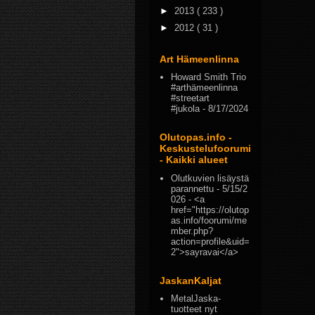
►
2013
( 233 )
►
2012
( 31 )
Art Hämeenlinna
Howard Smith Trio
#arthämeenlinna
#streetart
#jukola
- 8/17/2024
Olutopas.info -
Keskustelufoorumi
- Kaikki alueet
Olutkuvien lisäystä
parannettu
- 5/15/2
026
- <a
href="https://olutop
as.info/foorumi/me
mber.php?
action=profile&uid=
2">sayravai</a>
JaskanKaljat
MetalJaska-
tuotteet nyt