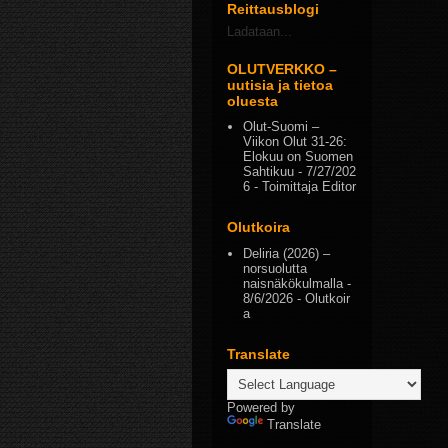
Reittausblogi
Ladataan...
OLUTVERKKO –
uutisia ja tietoa
oluesta
Olut-Suomi –
Viikon Olut 31-26:
Elokuu on Suomen
Sahtikuu
- 7/27/202
6
- Toimittaja Editor
Olutkoira
Deliria (2026) –
norsuolutta
naisnäkökulmalla
-
8/6/2026
- Olutkoir
a
Translate
Powered by
Translate