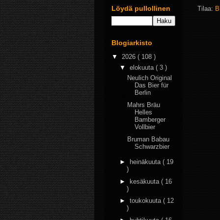
Löydä pullollinen
Tilaa:
B
Blogiarkisto
▼
2026
( 108 )
▼
elokuuta
( 3 )
Neulich Original
Das Bier für
Berlin
Mahrs Bräu
Helles
Bamberger
Vollbier
Bruman Babau
Schwarzbier
►
heinäkuuta
( 19
)
►
kesäkuuta
( 16
)
►
toukokuuta
( 12
)