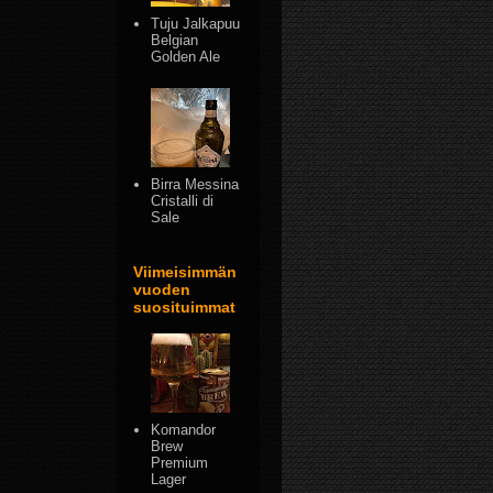
Tuju Jalkapuu
Belgian
Golden Ale
Birra Messina
Cristalli di
Sale
Viimeisimmän
vuoden
suosituimmat
Komandor
Brew
Premium
Lager