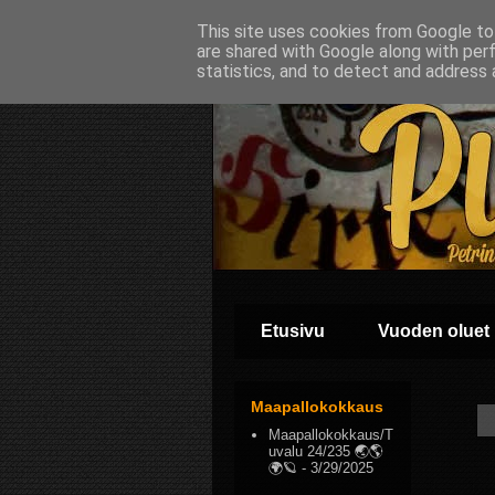
This site uses cookies from Google to 
are shared with Google along with per
statistics, and to detect and address 
Etusivu
Vuoden oluet
Maapallokokkaus
Maapallokokkaus/T
uvalu 24/235 🌏🌎
🌍🪐
- 3/29/2025