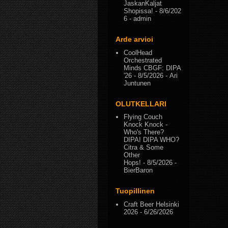
JaskanKaljat
Shopissa!
- 8/6/202
6
- admin
Arde arvioi
CoolHead
Orchestrated
Minds CBGF: DIPA
'26
- 8/5/2026
- Ari
Juntunen
OLUTKELLARI
Flying Couch
Knock Knock -
Who's There?
DIPA! DIPA WHO?
Citra & Some
Other
Hops!
- 8/5/2026
-
BierBaron
Tuopillinen
Craft Beer Helsinki
2026
- 6/26/2026