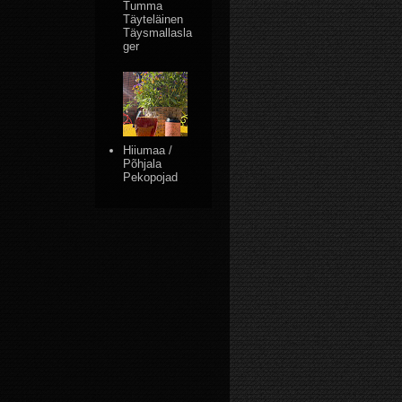
Tumma
Täyteläinen
Täysmallasla
ger
Hiiumaa /
Põhjala
Pekopojad