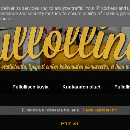
deliver its services and to analyze traffic. Your IP address and 
formance and security metrics to ensure quality of service, gen
abuse.
Pullollisen kuvia
Kuukauden oluet
Pullolli
Ei tekstejä tunnisteella
huijaus
.
Näytä kaikki tekstit
Etusivu