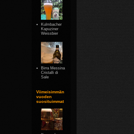
Kulmbacher
Kapuziner
Weissbier
Birra Messina
Cristalli di
Sale
Viimeisimmän
vuoden
suosituimmat