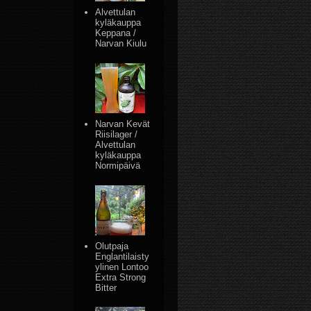
Alvettulan
kyläkauppa
Keppana /
Narvan Kiulu
Narvan Kevät
Riisilager /
Alvettulan
kyläkauppa
Normipäivä
Olutpaja
Englantilaisty
ylinen Lontoo
Extra Strong
Bitter