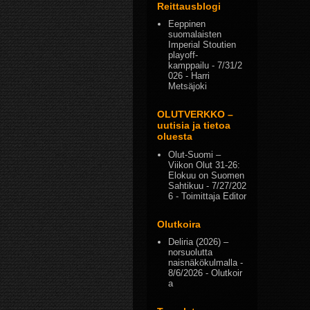
Reittausblogi
Eeppinen
suomalaisten
Imperial Stoutien
playoff-
kamppailu
- 7/31/2
026
- Harri
Metsäjoki
OLUTVERKKO –
uutisia ja tietoa
oluesta
Olut-Suomi –
Viikon Olut 31-26:
Elokuu on Suomen
Sahtikuu
- 7/27/202
6
- Toimittaja Editor
Olutkoira
Deliria (2026) –
norsuolutta
naisnäkökulmalla
-
8/6/2026
- Olutkoir
a