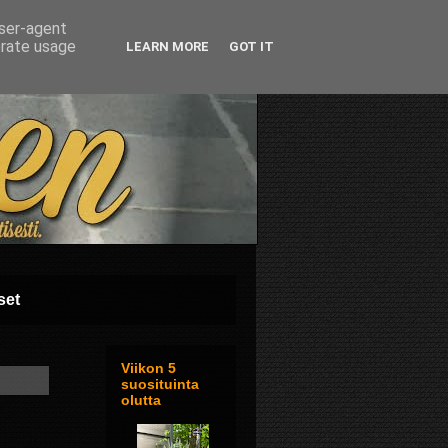
user-agent
erate usage
LEARN MORE
GOT IT
set
Viikon 5
suosituinta
olutta