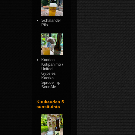
Schalander
Pils
Kaarlon
Kotipanimo /
United
Gypsies
Kaerka
Spruce Tip
Sour Ale
Kuukauden 5
suosituinta