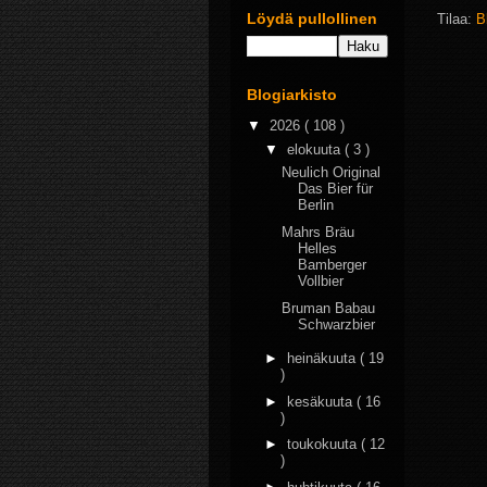
Löydä pullollinen
Tilaa:
B
Blogiarkisto
▼
2026
( 108 )
▼
elokuuta
( 3 )
Neulich Original
Das Bier für
Berlin
Mahrs Bräu
Helles
Bamberger
Vollbier
Bruman Babau
Schwarzbier
►
heinäkuuta
( 19
)
►
kesäkuuta
( 16
)
►
toukokuuta
( 12
)