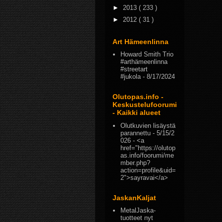
►
2013
( 233 )
►
2012
( 31 )
Art Hämeenlinna
Howard Smith Trio
#arthämeenlinna
#streetart
#jukola
- 8/17/2024
Olutopas.info -
Keskustelufoorumi
- Kaikki alueet
Olutkuvien lisäystä
parannettu
- 5/15/2
026
- <a
href="https://olutop
as.info/foorumi/me
mber.php?
action=profile&uid=
2">sayravai</a>
JaskanKaljat
MetalJaska-
tuotteet nyt