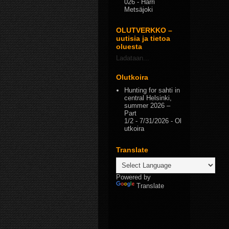
026
- Harri
Metsäjoki
OLUTVERKKO –
uutisia ja tietoa
oluesta
Ladataan...
Olutkoira
Hunting for sahti in
central Helsinki,
summer 2026 –
Part
1/2
- 7/31/2026
- Ol
utkoira
Translate
Powered by
Translate