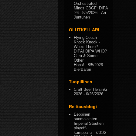
Orchestrated
Minds CBGF: DIPA
'26
- 8/5/2026
- Ari
Juntunen
OLUTKELLARI
Flying Couch
Knock Knock -
Who's There?
DIPA! DIPA WHO?
Citra & Some
Other
Hops!
- 8/5/2026
-
BierBaron
Tuopillinen
Craft Beer Helsinki
2026
- 6/26/2026
Reittausblogi
Eeppinen
suomalaisten
Imperial Stoutien
playoff-
kamppailu
- 7/31/2