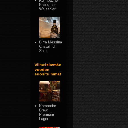
Kulmbacher
Kapuziner
Weissbier
Birra Messina
Cristalli di
Sale
Viimeisimmän
vuoden
suosituimmat
Komandor
Brew
Premium
Lager