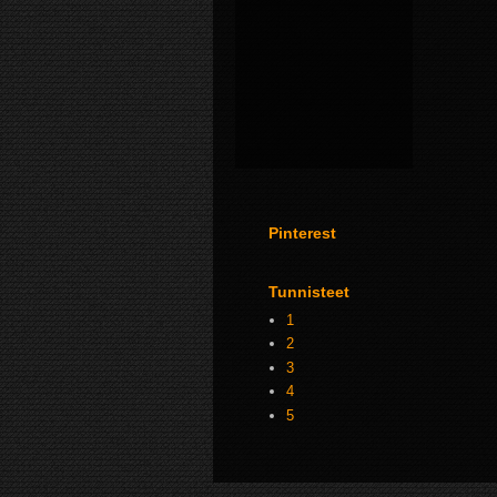
Pinterest
Tunnisteet
1
2
3
4
5