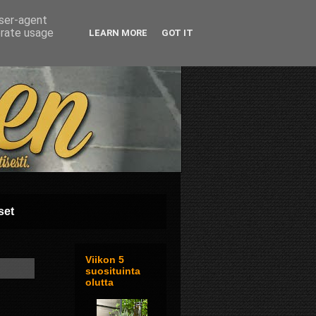
user-agent
erate usage
LEARN MORE
GOT IT
set
Viikon 5
suosituinta
olutta