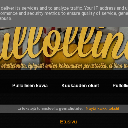
deliver its services and to analyze traffic. Your IP address and 
formance and security metrics to ensure quality of service, gen
abuse.
Pullollisen kuvia
Kuukauden oluet
Pullolli
Ei tekstejä tunnisteella
genialistide
.
Näytä kaikki tekstit
Etusivu