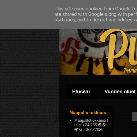
This site uses cookies from Google to 
are shared with Google along with per
statistics, and to detect and address 
Etusivu
Vuoden oluet
Maapallokokkaus
Maapallokokkaus/T
uvalu 24/235 🌏🌎
🌍🪐
- 3/29/2025