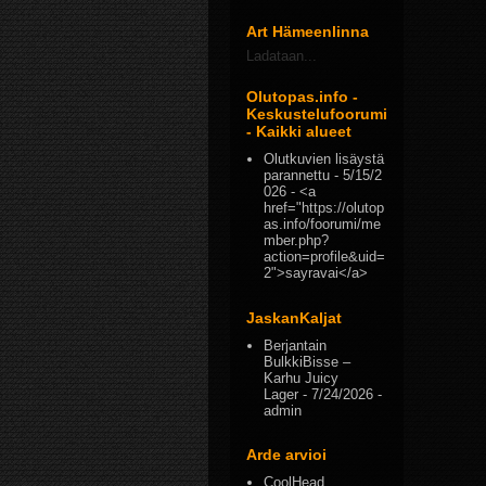
Art Hämeenlinna
Ladataan...
Olutopas.info -
Keskustelufoorumi
- Kaikki alueet
Olutkuvien lisäystä
parannettu
- 5/15/2
026
- <a
href="https://olutop
as.info/foorumi/me
mber.php?
action=profile&uid=
2">sayravai</a>
JaskanKaljat
Berjantain
BulkkiBisse –
Karhu Juicy
Lager
- 7/24/2026
-
admin
Arde arvioi
CoolHead