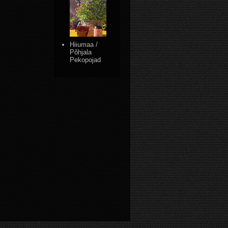
Hiiumaa /
Põhjala
Pekopojad