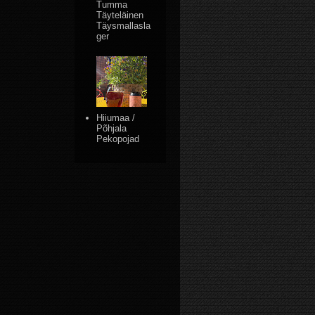
Tumma
Täyteläinen
Täysmallasla
ger
Hiiumaa /
Põhjala
Pekopojad