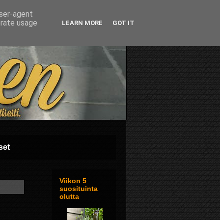
user-agent
erate usage
LEARN MORE
GOT IT
set
Viikon 5
suosituinta
olutta