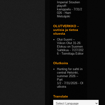
Imperial Stoutien
playoff-
kamppailu
- 7/31/2
026
- Harri
Metsäjoki
OLUTVERKKO –
uutisia ja tietoa
oluesta
Olut-Suomi –
Viikon Olut 31-26:
Elokuu on Suomen
Sahtikuu
- 7/27/202
6
- Toimittaja Editor
Olutkoira
Hunting for sahti in
central Helsinki,
summer 2026 –
Part
1/2
- 7/31/2026
- Ol
utkoira
Translate