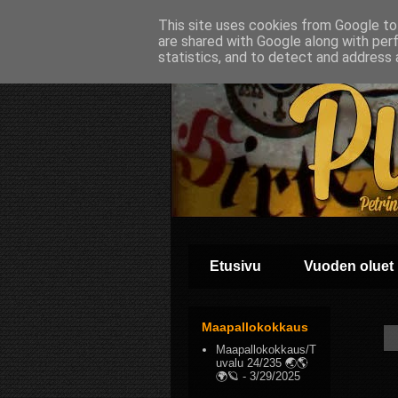
This site uses cookies from Google to 
are shared with Google along with per
statistics, and to detect and address 
Etusivu
Vuoden oluet
Maapallokokkaus
Maapallokokkaus/T
uvalu 24/235 🌏🌎
🌍🪐
- 3/29/2025