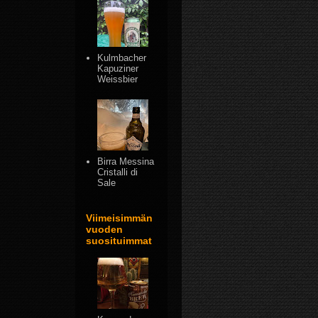
Kulmbacher
Kapuziner
Weissbier
Birra Messina
Cristalli di
Sale
Viimeisimmän
vuoden
suosituimmat