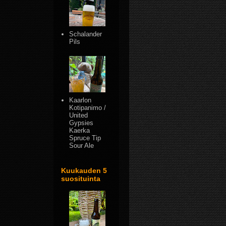
Schalander
Pils
Kaarlon
Kotipanimo /
United
Gypsies
Kaerka
Spruce Tip
Sour Ale
Kuukauden 5
suosituinta