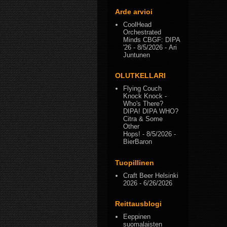
Arde arvioi
CoolHead
Orchestrated
Minds CBGF: DIPA
'26
- 8/5/2026
- Ari
Juntunen
OLUTKELLARI
Flying Couch
Knock Knock -
Who's There?
DIPA! DIPA WHO?
Citra & Some
Other
Hops!
- 8/5/2026
-
BierBaron
Tuopillinen
Craft Beer Helsinki
2026
- 6/26/2026
Reittausblogi
Eeppinen
suomalaisten