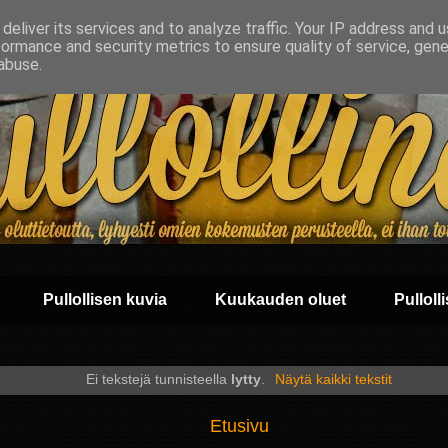
deliver its services and to analyze traffic. Your IP address and 
formance and security metrics to ensure quality of service, gen
abuse.
Pullollisen kuvia
Kuukauden oluet
Pullolli
Ei tekstejä tunnisteella
lytty
.
Näytä kaikki tekstit
Etusivu