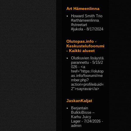
Art Hämeenlinna
Howard Smith Trio
#arthämeenlinna
#streetart
#jukola
- 8/17/2024
Olutopas.info -
Keskustelufoorumi
- Kaikki alueet
Olutkuvien lisäystä
parannettu
- 5/15/2
026
- <a
href="https://olutop
as.info/foorumi/me
mber.php?
action=profile&uid=
2">sayravai</a>
JaskanKaljat
Berjantain
BulkkiBisse –
Karhu Juicy
Lager
- 7/24/2026
-
admin