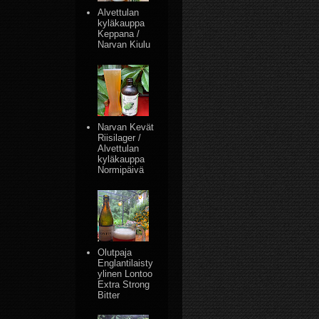
Alvettulan
kyläkauppa
Keppana /
Narvan Kiulu
Narvan Kevät
Riisilager /
Alvettulan
kyläkauppa
Normipäivä
Olutpaja
Englantilaisty
ylinen Lontoo
Extra Strong
Bitter