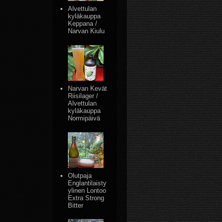
Alvettulan
kyläkauppa
Keppana /
Narvan Kiulu
Narvan Kevät
Riisilager /
Alvettulan
kyläkauppa
Normipäivä
Olutpaja
Englantilaisty
ylinen Lontoo
Extra Strong
Bitter