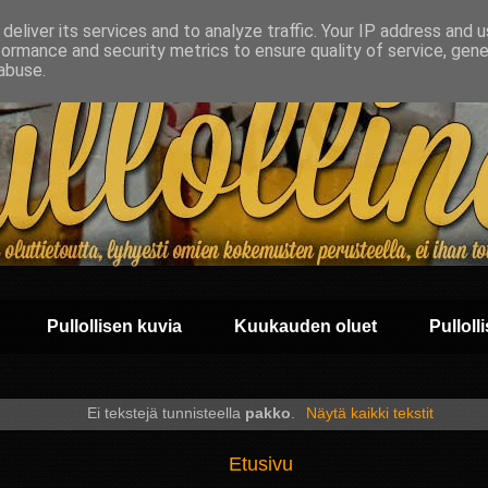
deliver its services and to analyze traffic. Your IP address and 
formance and security metrics to ensure quality of service, gen
abuse.
Pullollisen kuvia
Kuukauden oluet
Pullolli
Ei tekstejä tunnisteella
pakko
.
Näytä kaikki tekstit
Etusivu