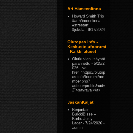
Art Hämeenlinna
Howard Smith Trio
#arthämeenlinna
#streetart
#jukola
- 8/17/2024
Olutopas.info -
Keskustelufoorumi
- Kaikki alueet
Olutkuvien lisäystä
parannettu
- 5/15/2
026
- <a
href="https://olutop
as.info/foorumi/me
mber.php?
action=profile&uid=
2">sayravai</a>
JaskanKaljat
Berjantain
BulkkiBisse –
Karhu Juicy
Lager
- 7/24/2026
-
admin