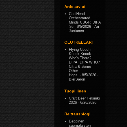
Arde arvioi
CoolHead
Orchestrated
Minds CBGF: DIPA
'26
- 8/5/2026
- Ari
Juntunen
OLUTKELLARI
Flying Couch
Knock Knock -
Who's There?
DIPA! DIPA WHO?
Citra & Some
Other
Hops!
- 8/5/2026
-
BierBaron
Tuopillinen
Craft Beer Helsinki
2026
- 6/26/2026
Reittausblogi
Eeppinen
suomalaisten