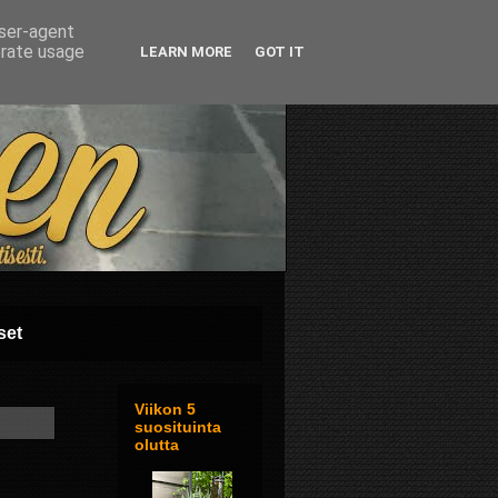
user-agent
erate usage
LEARN MORE
GOT IT
set
Viikon 5
suosituinta
olutta