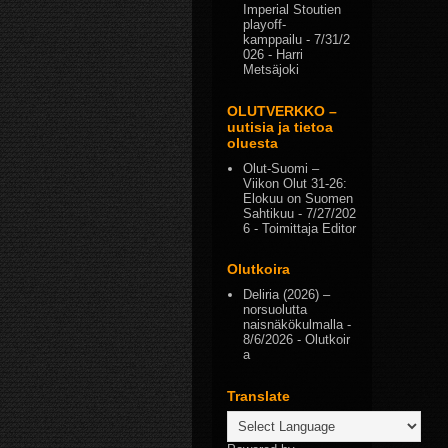
Imperial Stoutien
playoff-
kamppailu
- 7/31/2
026
- Harri
Metsäjoki
OLUTVERKKO –
uutisia ja tietoa
oluesta
Olut-Suomi –
Viikon Olut 31-26:
Elokuu on Suomen
Sahtikuu
- 7/27/202
6
- Toimittaja Editor
Olutkoira
Deliria (2026) –
norsuolutta
naisnäkökulmalla
-
8/6/2026
- Olutkoir
a
Translate