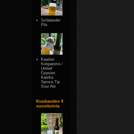
Schalander
Pils
Kaarlon
Kotipanimo /
United
Gypsies
Kaerka
Spruce Tip
Sour Ale
Kuukauden 5
suosituinta