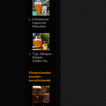
Kulmbacher
Kapuziner
Weissbier
Tuju Jalkapuu
Belgian
Golden Ale
Viimeisimmän
vuoden
suosituimmat