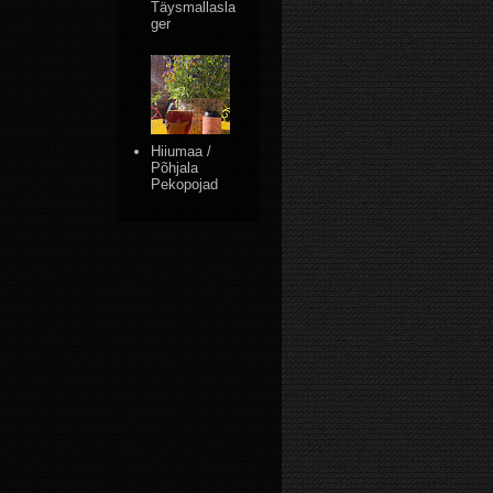
Täysmallasla
ger
Hiiumaa /
Põhjala
Pekopojad