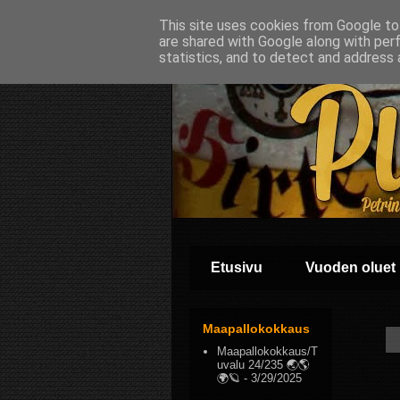
This site uses cookies from Google to 
are shared with Google along with per
statistics, and to detect and address 
Etusivu
Vuoden oluet
Maapallokokkaus
Maapallokokkaus/T
uvalu 24/235 🌏🌎
🌍🪐
- 3/29/2025