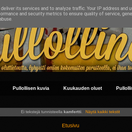
deliver its services and to analyze traffic. Your IP address and 
formance and security metrics to ensure quality of service, gen
abuse.
Pullollisen kuvia
Kuukauden oluet
Pullolli
Ei tekstejä tunnisteella
kamfertti
.
Näytä kaikki tekstit
Etusivu