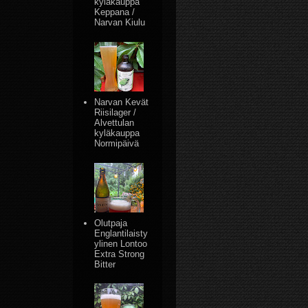
kyläkauppa
Keppana /
Narvan Kiulu
Narvan Kevät
Riisilager /
Alvettulan
kyläkauppa
Normipäivä
Olutpaja
Englantilaisty
ylinen Lontoo
Extra Strong
Bitter