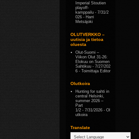
Imperial Stoutien
playoff-
kamppailu
- 7/31/2
026
- Harri
Metsäjoki
OLUTVERKKO –
uutisia ja tietoa
oluesta
Olut-Suomi –
Viikon Olut 31-26:
Elokuu on Suomen
Sahtikuu
- 7/27/202
6
- Toimittaja Editor
Olutkoira
Hunting for sahti in
central Helsinki,
summer 2026 –
Part
1/2
- 7/31/2026
- Ol
utkoira
Translate