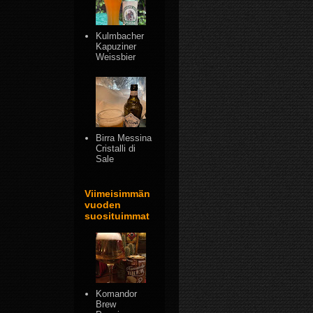
Kulmbacher
Kapuziner
Weissbier
Birra Messina
Cristalli di
Sale
Viimeisimmän
vuoden
suosituimmat
Komandor
Brew