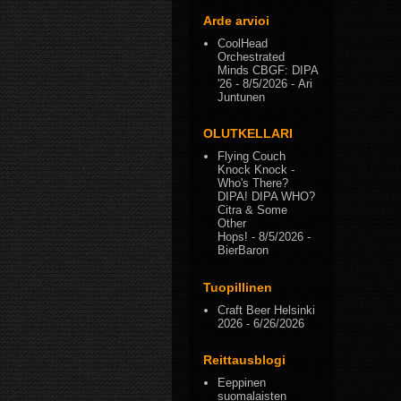
Arde arvioi
CoolHead
Orchestrated
Minds CBGF: DIPA
'26
- 8/5/2026
- Ari
Juntunen
OLUTKELLARI
Flying Couch
Knock Knock -
Who's There?
DIPA! DIPA WHO?
Citra & Some
Other
Hops!
- 8/5/2026
-
BierBaron
Tuopillinen
Craft Beer Helsinki
2026
- 6/26/2026
Reittausblogi
Eeppinen
suomalaisten