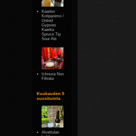
Kaarlon
Kotipanimo /
United
Gypsies
Kaerka
Spruce Tip
Sour Ale
Ichnusa Non
Filtrata
Kuukauden 5
suosituinta
Alvettulan