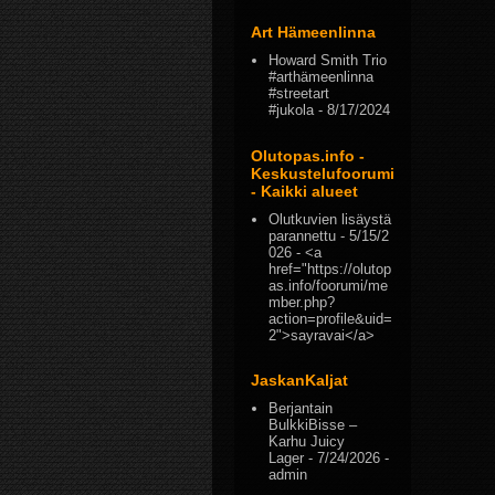
Art Hämeenlinna
Howard Smith Trio
#arthämeenlinna
#streetart
#jukola
- 8/17/2024
Olutopas.info -
Keskustelufoorumi
- Kaikki alueet
Olutkuvien lisäystä
parannettu
- 5/15/2
026
- <a
href="https://olutop
as.info/foorumi/me
mber.php?
action=profile&uid=
2">sayravai</a>
JaskanKaljat
Berjantain
BulkkiBisse –
Karhu Juicy
Lager
- 7/24/2026
-
admin