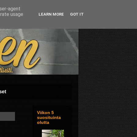
user-agent
erate usage
LEARN MORE
GOT IT
set
Viikon 5
suosituinta
olutta