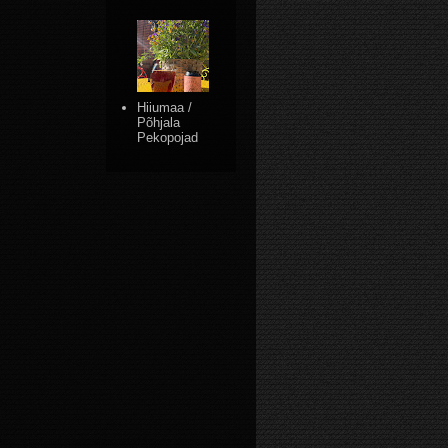
Hiiumaa /
Põhjala
Pekopojad