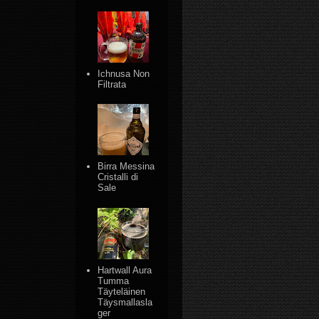
Ichnusa Non
Filtrata
Birra Messina
Cristalli di
Sale
Hartwall Aura
Tumma
Täyteläinen
Täysmallasla
ger