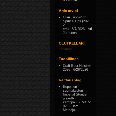
6
- admin
Arde arvioi
Olari Trippin' on
Spruce Tips (2026,
2.
erä)
- 8/7/2026
- Ari
Juntunen
OLUTKELLARI
Ladataan...
Tuopillinen
Craft Beer Helsinki
2026
- 6/26/2026
Reittausblogi
Eeppinen
suomalaisten
Imperial Stoutien
playoff-
kamppailu
- 7/31/2
026
- Harri
Metsäjoki