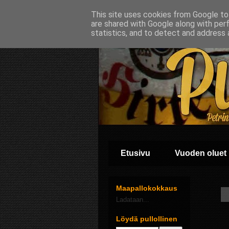
This site uses cookies from Google to 
are shared with Google along with per
statistics, and to detect and address 
Etusivu
Vuoden oluet
Maapallokokkaus
Ladataan...
Löydä pullollinen