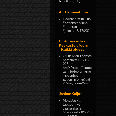
►
2012
( 31 )
Art Hämeenlinna
Howard Smith Trio
#arthämeenlinna
#streetart
#jukola
- 8/17/2024
Olutopas.info -
Keskustelufoorumi
- Kaikki alueet
Olutkuvien lisäystä
parannettu
- 5/15/2
026
- <a
href="https://olutop
as.info/foorumi/me
mber.php?
action=profile&uid=
2">sayravai</a>
JaskanKaljat
MetalJaska-
tuotteet nyt
JaskanKaljat
Shopissa!
- 8/6/202