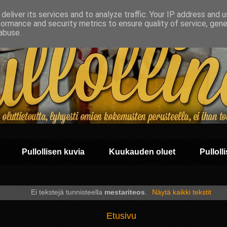
deliver its services and to analyze traffic. Your IP address and 
formance and security metrics to ensure quality of service, gen
abuse.
Pullollisen kuvia
Kuukauden oluet
Pullolli
Ei tekstejä tunnisteella
mestariteos
.
Näytä kaikki tekstit
Etusivu