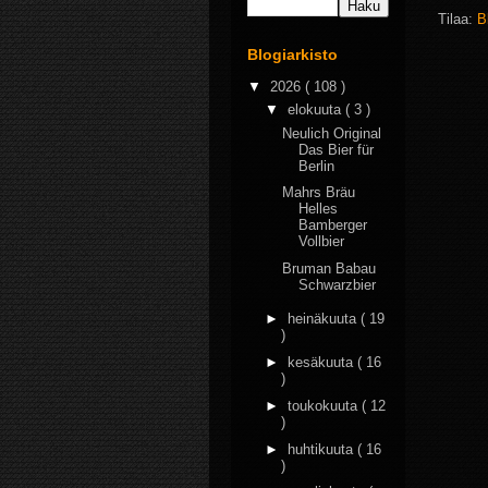
Tilaa:
B
Blogiarkisto
▼
2026
( 108 )
▼
elokuuta
( 3 )
Neulich Original
Das Bier für
Berlin
Mahrs Bräu
Helles
Bamberger
Vollbier
Bruman Babau
Schwarzbier
►
heinäkuuta
( 19
)
►
kesäkuuta
( 16
)
►
toukokuuta
( 12
)
►
huhtikuuta
( 16
)