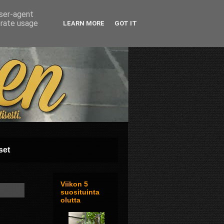
user-agent
erate usage
LEARN MORE
GOT IT
set
Viikon 5
suosituinta
olutta