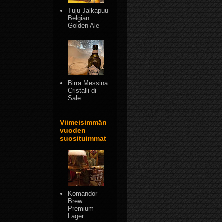
Tuju Jalkapuu
Belgian
Golden Ale
Birra Messina
Cristalli di
Sale
Viimeisimmän
vuoden
suosituimmat
Komandor
Brew
Premium
Lager