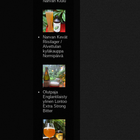
Narvan Kiulu
Narvan Kevät
Riisilager /
Alvettulan
kyläkauppa
Normipäivä
Olutpaja
Englantilaisty
ylinen Lontoo
Extra Strong
Bitter