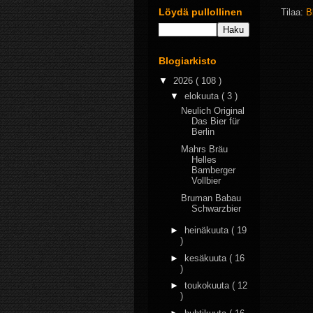
Löydä pullollinen
Tilaa:
B
Blogiarkisto
▼
2026
( 108 )
▼
elokuuta
( 3 )
Neulich Original
Das Bier für
Berlin
Mahrs Bräu
Helles
Bamberger
Vollbier
Bruman Babau
Schwarzbier
►
heinäkuuta
( 19
)
►
kesäkuuta
( 16
)
►
toukokuuta
( 12
)