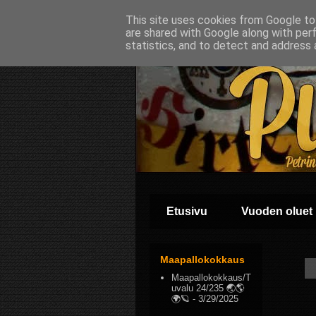
This site uses cookies from Google to 
are shared with Google along with per
statistics, and to detect and address 
Etusivu
Vuoden oluet
Maapallokokkaus
Maapallokokkaus/T
uvalu 24/235 🌏🌎
🌍🪐
- 3/29/2025