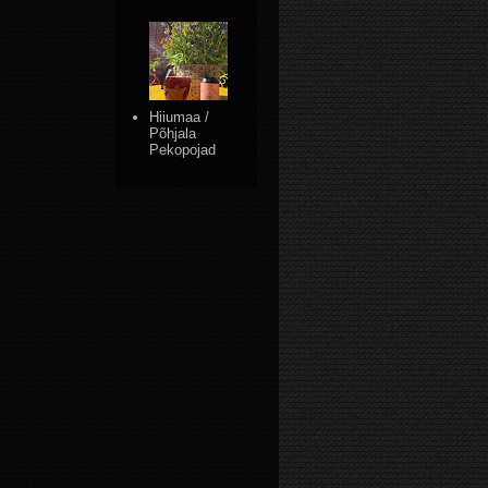
Hiiumaa /
Põhjala
Pekopojad