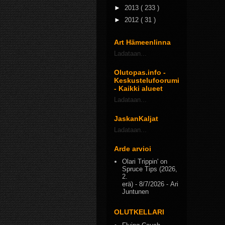
►
2013
( 233 )
►
2012
( 31 )
Art Hämeenlinna
Ladataan...
Olutopas.info -
Keskustelufoorumi
- Kaikki alueet
Ladataan...
JaskanKaljat
Ladataan...
Arde arvioi
Olari Trippin' on
Spruce Tips (2026,
2.
erä)
- 8/7/2026
- Ari
Juntunen
OLUTKELLARI