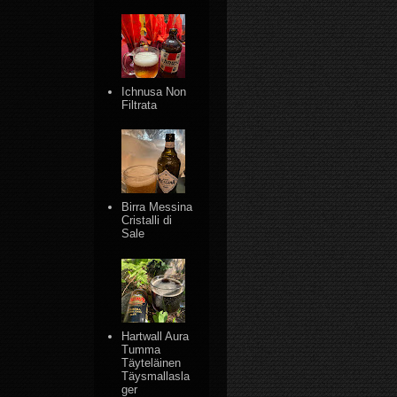
Ichnusa Non
Filtrata
Birra Messina
Cristalli di
Sale
Hartwall Aura
Tumma
Täyteläinen
Täysmallasla
ger