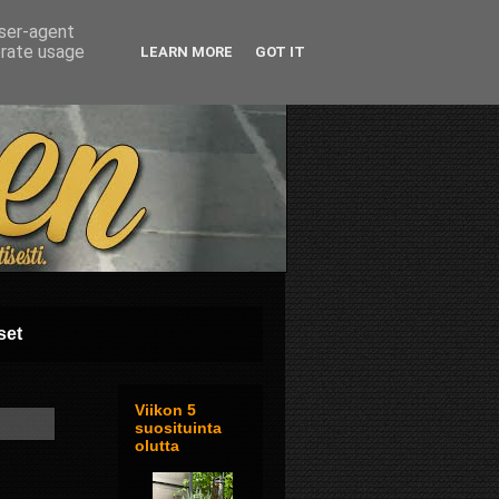
user-agent
erate usage
LEARN MORE
GOT IT
set
Viikon 5
suosituinta
olutta