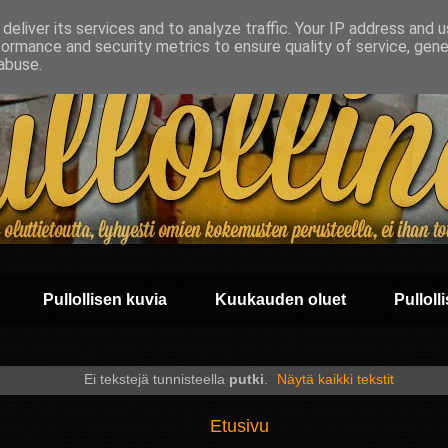
deliver its services and to analyze traffic. Your IP address and 
formance and security metrics to ensure quality of service, gen
abuse.
Pullollisen kuvia
Kuukauden oluet
Pullolli
Ei tekstejä tunnisteella
putki
.
Näytä kaikki tekstit
Etusivu