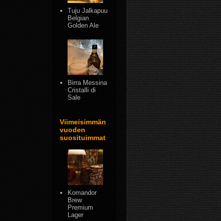
Tuju Jalkapuu
Belgian
Golden Ale
Birra Messina
Cristalli di
Sale
Viimeisimmän
vuoden
suosituimmat
Komandor
Brew
Premium
Lager