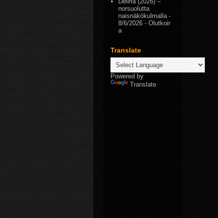
Deliria (2026) –
norsuolutta
naisnäkökulmalla
-
8/6/2026
- Olutkoir
a
Translate
Powered by
Translate