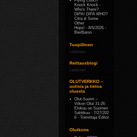
Flying Couch
Knock Knock -
Who's There?
DIPA! DIPA WHO?
Citra & Some
Other
Hops!
- 8/5/2026
-
BierBaron
Tuopillinen
Ladataan...
Reittausblogi
Ladataan...
OLUTVERKKO –
uutisia ja tietoa
oluesta
Olut-Suomi –
Viikon Olut 31-26:
Elokuu on Suomen
Sahtikuu
- 7/27/202
6
- Toimittaja Editor
Olutkoira