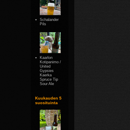
Schalander
Pils
Kaarlon
Kotipanimo /
United
Gypsies
Kaerka
Spruce Tip
Sour Ale
Kuukauden 5
suosituinta