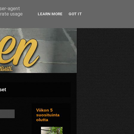
user-agent
erate usage
LEARN MORE
GOT IT
set
Viikon 5
suosituinta
olutta