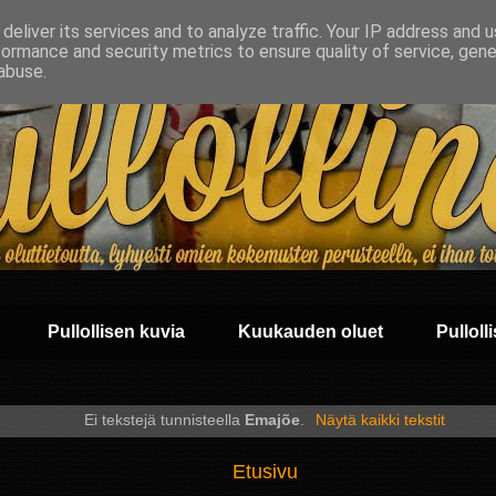
deliver its services and to analyze traffic. Your IP address and 
formance and security metrics to ensure quality of service, gen
abuse.
Pullollisen kuvia
Kuukauden oluet
Pullolli
Ei tekstejä tunnisteella
Emajõe
.
Näytä kaikki tekstit
Etusivu