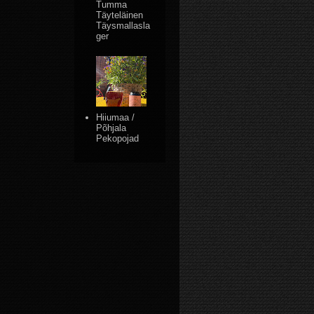
Tumma
Täyteläinen
Täysmallasla
ger
Hiiumaa /
Põhjala
Pekopojad