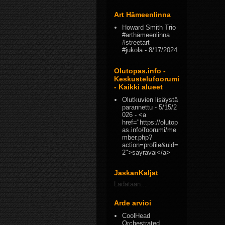
Art Hämeenlinna
Howard Smith Trio
#arthämeenlinna
#streetart
#jukola
- 8/17/2024
Olutopas.info -
Keskustelufoorumi
- Kaikki alueet
Olutkuvien lisäystä
parannettu
- 5/15/2
026
- <a
href="https://olutop
as.info/foorumi/me
mber.php?
action=profile&uid=
2">sayravai</a>
JaskanKaljat
Ladataan...
Arde arvioi
CoolHead
Orchestrated