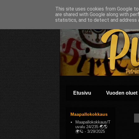
This site uses cookies from Google to 
are shared with Google along with per
statistics, and to detect and address 
Etusivu
Vuoden oluet
Maapallokokkaus
Maapallokokkaus/T
uvalu 24/235 🌏🌎
🌍🪐
- 3/29/2025