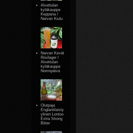
Alvettulan
kyläkauppa
Keppana /
Narvan Kiulu
Narvan Kevät
Riisilager /
Alvettulan
kyläkauppa
Normipäivä
Olutpaja
Englantilaisty
ylinen Lontoo
Extra Strong
Bitter