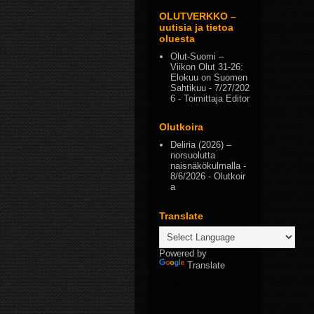
OLUTVERKKO –
uutisia ja tietoa
oluesta
Olut-Suomi –
Viikon Olut 31-26:
Elokuu on Suomen
Sahtikuu
- 7/27/202
6
- Toimittaja Editor
Olutkoira
Deliria (2026) –
norsuolutta
naisnäkökulmalla
-
8/6/2026
- Olutkoir
a
Translate
Powered by
Translate