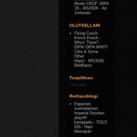
Minds CBGF: DIPA
'26
- 8/5/2026
- Ari
Juntunen
OLUTKELLARI
Flying Couch
Knock Knock -
Who's There?
DIPA! DIPA WHO?
Citra & Some
Other
Hops!
- 8/5/2026
-
BierBaron
Tuopillinen
Ladataan...
Reittausblogi
Eeppinen
suomalaisten
Imperial Stoutien
playoff-
kamppailu
- 7/31/2
026
- Harri
Metsäjoki