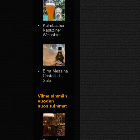
Kulmbacher
Kapuziner
Weissbier
Birra Messina
Cristalli di
Sale
Viimeisimmän
vuoden
suosituimmat