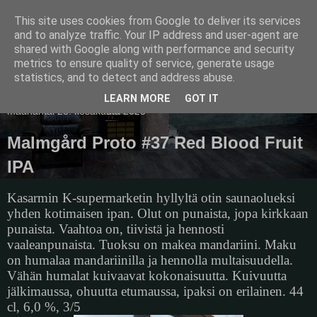
This site uses cookies from Google to deliver its services
Pullollinen
and to analyze traffic. Your IP address and user-agent are
shared with Google along with performance and security
metrics to ensure quality of service, generate usage
statistics, and to detect and address abuse.
▼
LEARN MORE
GOT IT
maanantai 23. kesäkuuta 2025
Malmgård Proto #37 Red Blood Fruit
IPA
Kasarmin K-supermarketin hyllyltä otin saunaolueksi
yhden kotimaisen ipan. Olut on punaista, jopa kirkkaan
punaista. Vaahtoa on, tiivistä ja hennosti
vaaleanpunaista. Tuoksu on makea mandariini. Maku
on humalaa mandariinilla ja hennolla multaisuudella.
Vähän humalat kuivaavat kokonaisuutta. Kuivuutta
jälkimaussa, ohuutta etumaussa, ipaksi on erilainen. 44
cl, 6,0 %, 3/5