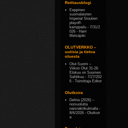
Reittausblogi
Eeppinen
suomalaisten
Imperial Stoutien
playoff-
kamppailu
- 7/31/2
026
- Harri
Metsäjoki
OLUTVERKKO –
uutisia ja tietoa
oluesta
Olut-Suomi –
Viikon Olut 31-26:
Elokuu on Suomen
Sahtikuu
- 7/27/202
6
- Toimittaja Editor
Olutkoira
Deliria (2026) –
norsuolutta
naisnäkökulmalla
-
8/6/2026
- Olutkoir
a