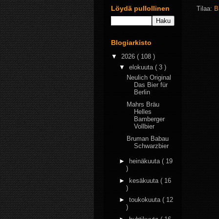
Löydä pullollinen
Tilaa:
B
Blogiarkisto
▼
2026
( 108 )
▼
elokuuta
( 3 )
Neulich Original
Das Bier für
Berlin
Mahrs Bräu
Helles
Bamberger
Vollbier
Bruman Babau
Schwarzbier
►
heinäkuuta
( 19
)
►
kesäkuuta
( 16
)
►
toukokuuta
( 12
)