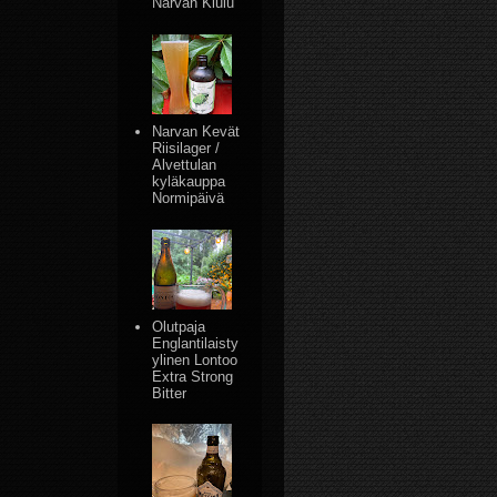
Narvan Kiulu
Narvan Kevät
Riisilager /
Alvettulan
kyläkauppa
Normipäivä
Olutpaja
Englantilaisty
ylinen Lontoo
Extra Strong
Bitter