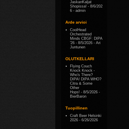
JaskanKaljat
Shopissa!
- 8/6/202
6
- admin
Arde arvioi
CoolHead
Orchestrated
Minds CBGF: DIPA
'26
- 8/5/2026
- Ari
Juntunen
OLUTKELLARI
Flying Couch
Knock Knock -
Who's There?
DIPA! DIPA WHO?
Citra & Some
Other
Hops!
- 8/5/2026
-
BierBaron
Tuopillinen
Craft Beer Helsinki
2026
- 6/26/2026