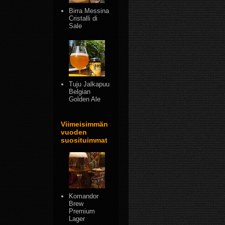
Birra Messina
Cristalli di
Sale
Tuju Jalkapuu
Belgian
Golden Ale
Viimeisimmän
vuoden
suosituimmat
Komandor
Brew
Premium
Lager