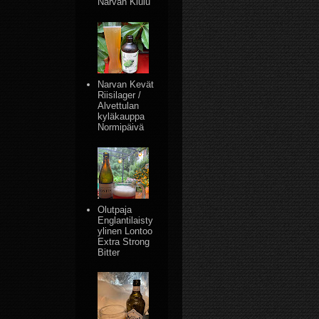
Narvan Kiulu
Narvan Kevät
Riisilager /
Alvettulan
kyläkauppa
Normipäivä
Olutpaja
Englantilaisty
ylinen Lontoo
Extra Strong
Bitter