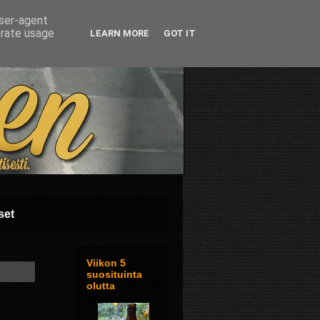
user-agent
erate usage
LEARN MORE
GOT IT
set
Viikon 5
suosituinta
olutta