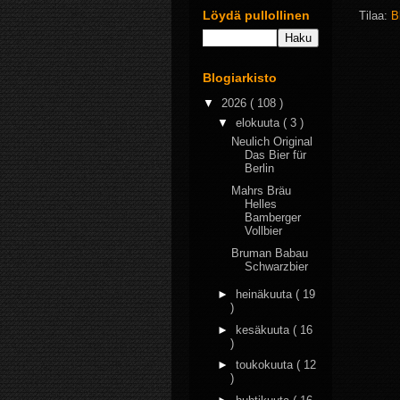
Löydä pullollinen
Tilaa:
B
Blogiarkisto
▼
2026
( 108 )
▼
elokuuta
( 3 )
Neulich Original
Das Bier für
Berlin
Mahrs Bräu
Helles
Bamberger
Vollbier
Bruman Babau
Schwarzbier
►
heinäkuuta
( 19
)
►
kesäkuuta
( 16
)
►
toukokuuta
( 12
)