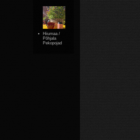
Hiiumaa /
Põhjala
Pekopojad