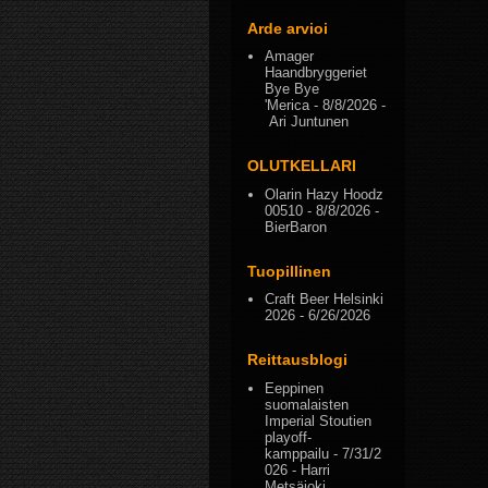
Arde arvioi
Amager
Haandbryggeriet
Bye Bye
'Merica
- 8/8/2026
-
Ari Juntunen
OLUTKELLARI
Olarin Hazy Hoodz
00510
- 8/8/2026
-
BierBaron
Tuopillinen
Craft Beer Helsinki
2026
- 6/26/2026
Reittausblogi
Eeppinen
suomalaisten
Imperial Stoutien
playoff-
kamppailu
- 7/31/2
026
- Harri
Metsäjoki