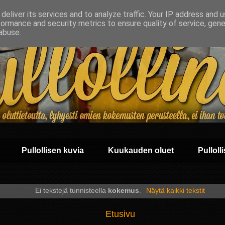
deliver its services and to analyze traffic. Your IP address and 
formance and security metrics to ensure quality of service, gen
abuse.
Pullollisen kuvia
Kuukauden oluet
Pullolli
Ei tekstejä tunnisteella
kokemus
.
Näytä kaikki tekstit
Etusivu