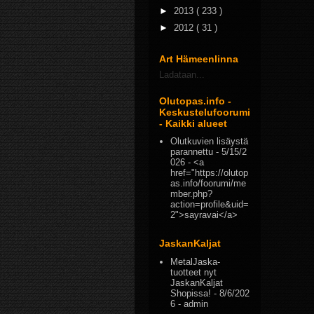
►
2013
( 233 )
►
2012
( 31 )
Art Hämeenlinna
Ladataan...
Olutopas.info -
Keskustelufoorumi
- Kaikki alueet
Olutkuvien lisäystä
parannettu
- 5/15/2
026
- <a
href="https://olutop
as.info/foorumi/me
mber.php?
action=profile&uid=
2">sayravai</a>
JaskanKaljat
MetalJaska-
tuotteet nyt
JaskanKaljat
Shopissa!
- 8/6/202
6
- admin