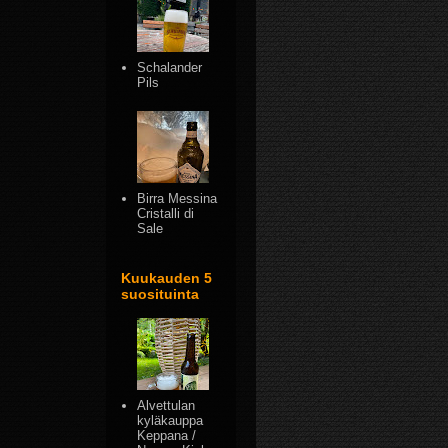
Schalander
Pils
Birra Messina
Cristalli di
Sale
Kuukauden 5
suosituinta
Alvettulan
kyläkauppa
Keppana /