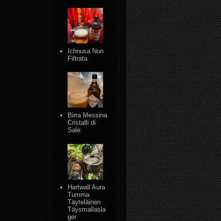
Ichnusa Non
Filtrata
Birra Messina
Cristalli di
Sale
Hartwall Aura
Tumma
Täyteläinen
Täysmallasla
ger