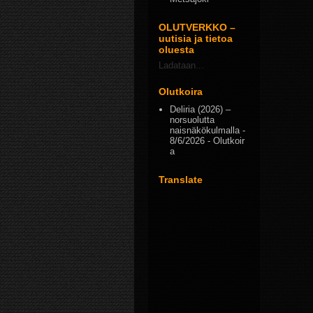
OLUTVERKKO –
uutisia ja tietoa
oluesta
Ladataan...
Olutkoira
Deliria (2026) –
norsuolutta
naisnäkökulmalla
-
8/6/2026
- Olutkoir
a
Translate