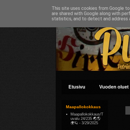
This site uses cookies from Google to 
are shared with Google along with per
statistics, and to detect and address 
Etusivu
Vuoden oluet
Maapallokokkaus
Maapallokokkaus/T
uvalu 24/235 🌏🌎
🌍🪐
- 3/29/2025