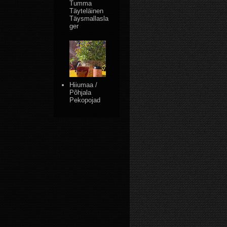
Tumma
Täyteläinen
Täysmallasla
ger
Hiiumaa /
Põhjala
Pekopojad