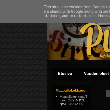
This site uses cookies from Google to 
are shared with Google along with per
statistics, and to detect and address 
Etusivu
Vuoden oluet
Maapallokokkaus
Maapallokokkaus/T
uvalu 24/235 🌏🌎
🌍🪐
- 3/29/2025