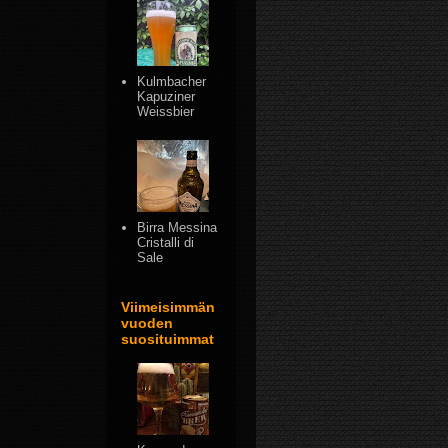
Kulmbacher
Kapuziner
Weissbier
Birra Messina
Cristalli di
Sale
Viimeisimmän
vuoden
suosituimmat