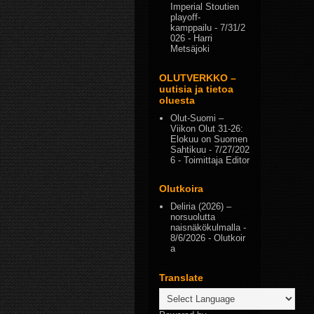
Imperial Stoutien
playoff-
kamppailu
- 7/31/2
026
- Harri
Metsäjoki
OLUTVERKKO –
uutisia ja tietoa
oluesta
Olut-Suomi –
Viikon Olut 31-26:
Elokuu on Suomen
Sahtikuu
- 7/27/202
6
- Toimittaja Editor
Olutkoira
Deliria (2026) –
norsuolutta
naisnäkökulmalla
-
8/6/2026
- Olutkoir
a
Translate