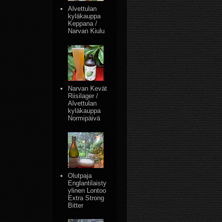
Alvettulan
kyläkauppa
Keppana /
Narvan Kiulu
Narvan Kevät
Riisilager /
Alvettulan
kyläkauppa
Normipäivä
Olutpaja
Englantilaisty
ylinen Lontoo
Extra Strong
Bitter