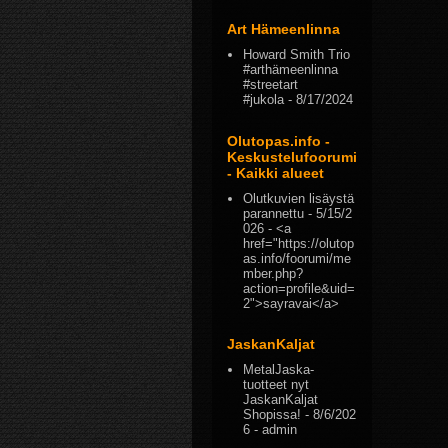
Art Hämeenlinna
Howard Smith Trio
#arthämeenlinna
#streetart
#jukola
- 8/17/2024
Olutopas.info -
Keskustelufoorumi
- Kaikki alueet
Olutkuvien lisäystä
parannettu
- 5/15/2
026
- <a
href="https://olutop
as.info/foorumi/me
mber.php?
action=profile&uid=
2">sayravai</a>
JaskanKaljat
MetalJaska-
tuotteet nyt
JaskanKaljat
Shopissa!
- 8/6/202
6
- admin