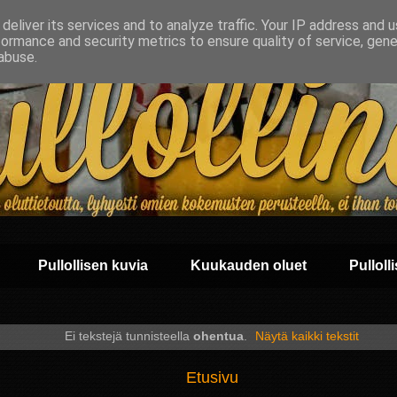
deliver its services and to analyze traffic. Your IP address and 
formance and security metrics to ensure quality of service, gen
abuse.
Pullollisen kuvia
Kuukauden oluet
Pullolli
Ei tekstejä tunnisteella
ohentua
.
Näytä kaikki tekstit
Etusivu