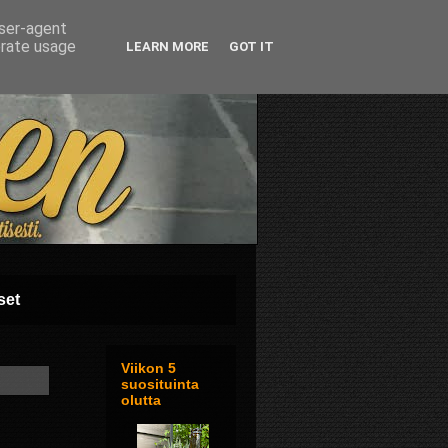
user-agent
erate usage
LEARN MORE
GOT IT
set
Viikon 5
suosituinta
olutta