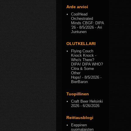
Arde arvioi
CoolHead
Orchestrated
Minds CBGF: DIPA
'26
- 8/5/2026
- Ari
Juntunen
OLUTKELLARI
Flying Couch
Knock Knock -
Who's There?
DIPA! DIPA WHO?
Citra & Some
Other
Hops!
- 8/5/2026
-
BierBaron
Tuopillinen
Craft Beer Helsinki
2026
- 6/26/2026
Reittausblogi
Eeppinen
suomalaisten