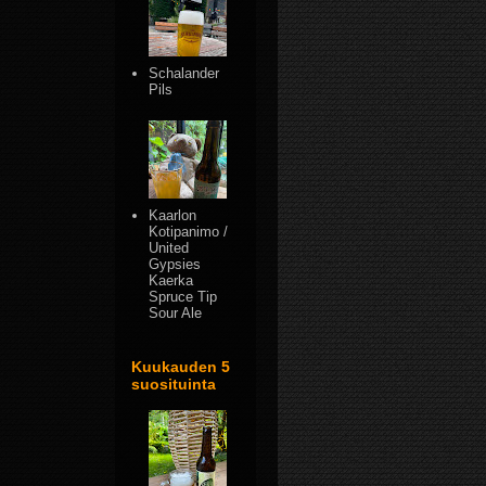
Schalander
Pils
Kaarlon
Kotipanimo /
United
Gypsies
Kaerka
Spruce Tip
Sour Ale
Kuukauden 5
suosituinta