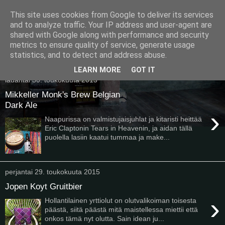
This site uses cookies from Google to deliver its services
Pullollinen
and to analyze traffic. Your IP address and user-agent are
shared with Google along with performance and security
metrics to ensure quality of service, generate usage
statistics, and to detect and address abuse.
▼
LEARN MORE
GOT IT
lauantai 30. toukokuuta 2015
Mikkeller Monk's Brew Belgian
Dark Ale
›
Naapurissa on valmistujaisjuhlat ja kitaristi heittää
Eric Claptonin Tears in Heavenin, ja aidan tällä
puolella lasiin kaatui tummaa ja make...
perjantai 29. toukokuuta 2015
Jopen Koyt Gruitbier
›
Hollantilainen yrttiolut on olutvalikoiman toisesta
päästä, siitä päästä mitä maistellessa miettii että
onkos tämä nyt olutta. Sain idean ju...