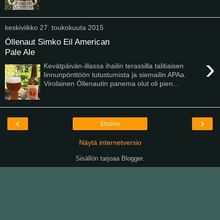
keskiviikko 27. toukokuuta 2015
Óllenaut Simko Eil American
Pale Ale
›
Kevätpäivän-illassa ihailin terassilla talitiaisen
linnunpönttöön tutustumista ja siemailin APAa.
Virolainen Óllenautin panema olut oli pien...
‹
›
Etusivu
Näytä internetversio
Sisällön tarjoaa
Blogger
.